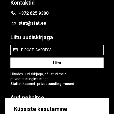
Kontaktid
+372 625 9300
stat@stat.ee
Liitu uudiskirjaga
E-POSTI AADRESS
Liitudes uudiskirjaga, nõustud meie
privaatsustingimustega
Statistikaameti privaatsustingimused
Andmekaitse
Andmekaitse
Küpsiste kasutamine
Küpsiste sätted