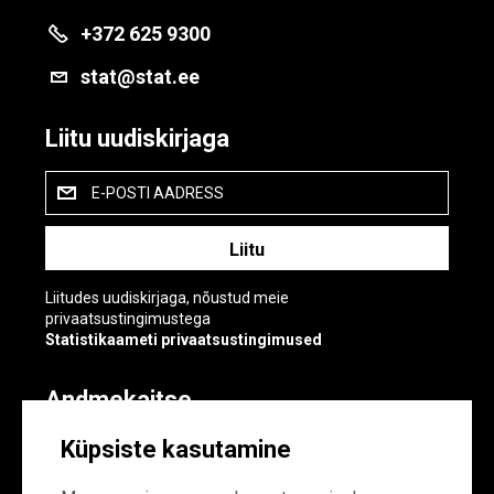
+372 625 9300
stat@stat.ee
Liitu uudiskirjaga
E-POSTI AADRESS
Liitudes uudiskirjaga, nõustud meie
privaatsustingimustega
Statistikaameti privaatsustingimused
Andmekaitse
Andmekaitse
Küpsiste kasutamine
Küpsiste sätted