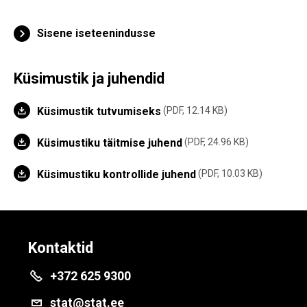
Sisene iseteenindusse
Küsimustik ja juhendid
Küsimustik tutvumiseks
PDF, 12.14 KB
Küsimustiku täitmise juhend
PDF, 24.96 KB
Küsimustiku kontrollide juhend
PDF, 10.03 KB
Kontaktid
+372 625 9300
stat@stat.ee