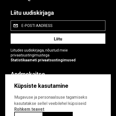
Liitu uudiskirjaga
E-POSTI AADRESS
Liitudes uudiskirjaga, nõustud meie
privaatsustingimustega
Statistikaameti privaatsustingimused
Andmekaitse
Andmekaitse
Küpsiste kasutamine
Küpsiste sätted
Mugavuse ja personaalsuse tagamiseks
kasutatakse sellel veebilehel küpsiseid
Rohkem teavet