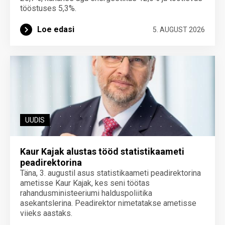
tööstuses 5,3%.
Loe edasi
5. AUGUST 2026
UUDIS
Kaur Kajak alustas tööd statistikaameti
peadirektorina
Täna, 3. augustil asus statistikaameti peadirektorina
ametisse Kaur Kajak, kes seni töötas
rahandusministeeriumi halduspoliitika
asekantslerina. Peadirektor nimetatakse ametisse
viieks aastaks.