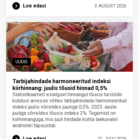
Loe edasi
3. AUGUST 2026
UUDIS
Tarbijahindade harmoneeritud indeksi
kiirhinnang: juulis tõusid hinnad 0,5%
Statistikaameti esialgsel hinnangul tõusis turistide
kulutusi arvesse võttev tarbijahindade harmoneeritud
indeks juulis võrreldes juuniga 0,5%. 2025. aasta
juuliga võrreldes tõusis indeks 2%. Tegemist on
kiirhinnanguga, mis juuli hindade kohta laekuvatel
andmetel täpsustub.
Loe edasi
31. JUULI 2026