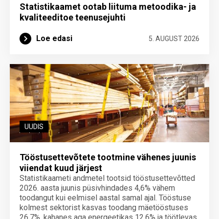
Statistikaamet ootab liituma metoodika- ja
kvaliteeditoe teenuse­juhti
Loe edasi
5. AUGUST 2026
UUDIS
Tööstusettevõtete tootmine vähenes juunis
viiendat kuud järjest
Statistikaameti andmetel tootsid tööstusettevõtted
2026. aasta juunis püsivhindades 4,6% vähem
toodangut kui eelmisel aastal samal ajal. Tööstuse
kolmest sektorist kasvas toodang mäetööstuses
26,7%, kahanes aga energeetikas 12,6% ja töötlevas