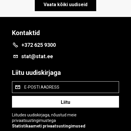
Vaata kõiki uudiseid
Kontaktid
+372 625 9300
stat@stat.ee
Liitu uudiskirjaga
E-POSTI AADRESS
Liitudes uudiskirjaga, nõustud meie
privaatsustingimustega
Statistikaameti privaatsustingimused