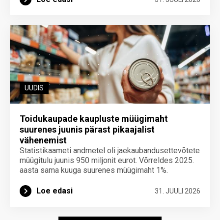
UUDIS
Toidukaupade kaupluste müügimaht
suurenes juunis pärast pikaajalist
vähenemist
Statistikaameti andmetel oli jaekaubandusettevõtete
müügitulu juunis 950 miljonit eurot. Võrreldes 2025.
aasta sama kuuga suurenes müügimaht 1%.
Loe edasi
31. JUULI 2026