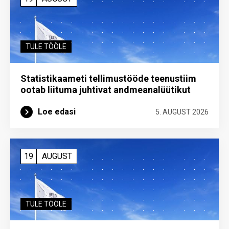
TULE TÖÖLE
Statistikaameti tellimustööde teenustiim
ootab liituma ­juhtivat andme­analüütikut
Loe edasi
5. AUGUST 2026
19
AUGUST
TULE TÖÖLE