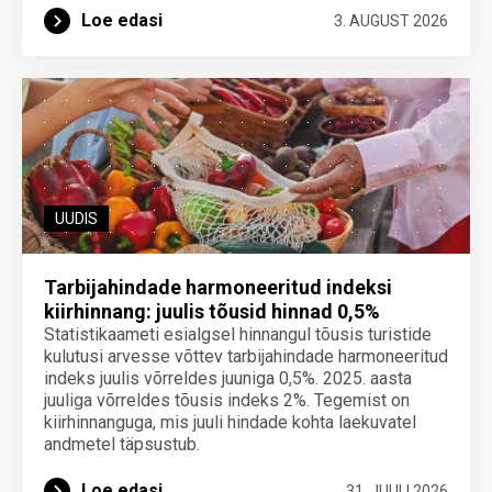
Loe edasi
3. AUGUST 2026
UUDIS
Tarbijahindade harmoneeritud indeksi
kiirhinnang: juulis tõusid hinnad 0,5%
Statistikaameti esialgsel hinnangul tõusis turistide
kulutusi arvesse võttev tarbijahindade harmoneeritud
indeks juulis võrreldes juuniga 0,5%. 2025. aasta
juuliga võrreldes tõusis indeks 2%. Tegemist on
kiirhinnanguga, mis juuli hindade kohta laekuvatel
andmetel täpsustub.
Loe edasi
31. JUULI 2026