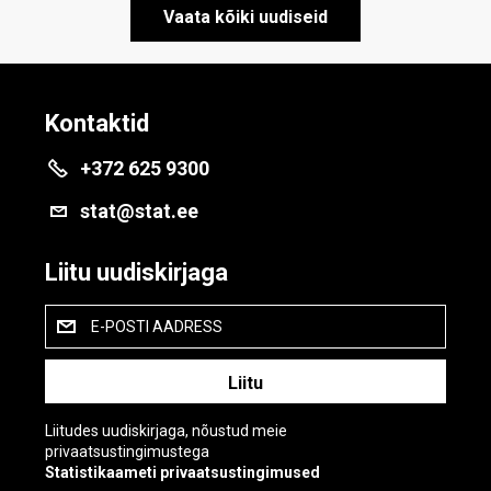
Vaata kõiki uudiseid
Kontaktid
+372 625 9300
stat@stat.ee
Liitu uudiskirjaga
E-POSTI AADRESS
Liitudes uudiskirjaga, nõustud meie
privaatsustingimustega
Statistikaameti privaatsustingimused