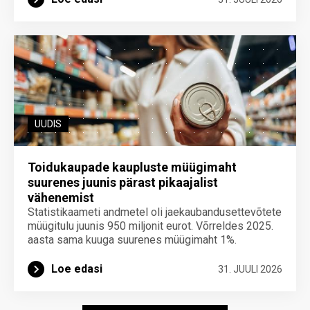
UUDIS
Toidukaupade kaupluste müügimaht
suurenes juunis pärast pikaajalist
vähenemist
Statistikaameti andmetel oli jaekaubandusettevõtete
müügitulu juunis 950 miljonit eurot. Võrreldes 2025.
aasta sama kuuga suurenes müügimaht 1%.
Loe edasi
31. JUULI 2026