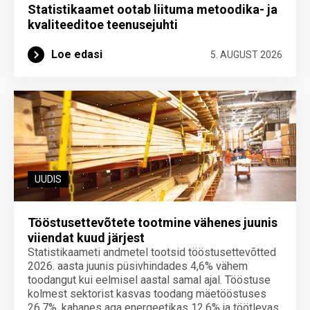
Statistikaamet ootab liituma metoodika- ja
kvaliteeditoe teenuse­juhti
Loe edasi
5. AUGUST 2026
UUDIS
Tööstusettevõtete tootmine vähenes juunis
viiendat kuud järjest
Statistikaameti andmetel tootsid tööstusettevõtted
2026. aasta juunis püsivhindades 4,6% vähem
toodangut kui eelmisel aastal samal ajal. Tööstuse
kolmest sektorist kasvas toodang mäetööstuses
26,7%, kahanes aga energeetikas 12,6% ja töötlevas