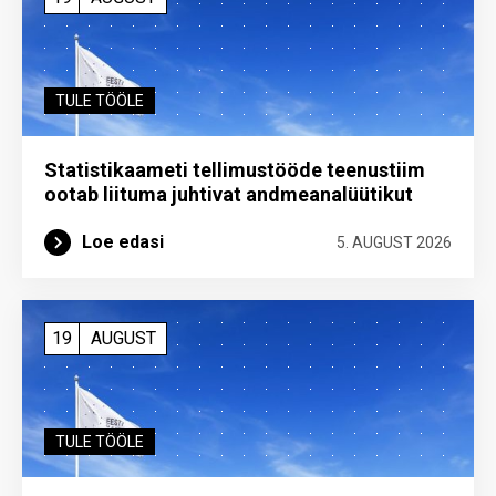
TULE TÖÖLE
Statistikaameti tellimustööde teenustiim
ootab liituma ­juhtivat andme­analüütikut
Loe edasi
5. AUGUST 2026
19
AUGUST
TULE TÖÖLE