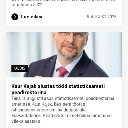
tööstuses 5,3%.
Loe edasi
5. AUGUST 2026
UUDIS
Kaur Kajak alustas tööd statistikaameti
peadirektorina
Täna, 3. augustil asus statistikaameti peadirektorina
ametisse Kaur Kajak, kes seni töötas
rahandusministeeriumi halduspoliitika
asekantslerina. Peadirektor nimetatakse ametisse
viieks aastaks.