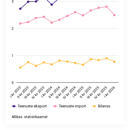
3
2
1
0
I kv 2024
II kv 2024
III kv 2024
IV kv 2024
I kv 2023
II kv 2023
III kv 2023
IV kv 2023
I kv 2025
II kv 2025
III kv 2025
IV kv 2025
I kv 2026
Teenuste eksport
Teenuste import
Bilanss
Allikas: statistikaamet
End of interactive chart.