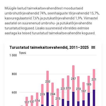
Müügile lastud taimekaitsevahenditest moodustasid
umbrohutõrjevahendid 74%, seenhaiguste tõrjevahendid 15,7%,
kasvuregulaatorid 7,6% ja putukatõrjevahendid 1,9%. Viimastel
aastatel on suurenenud umbrohu- ja putukatõrjevahendite
turustatud kogused. Lisaks suurenesid võrreldes eelmise
aastaga ka teised turustatud taimekaitsevahendite kogused.
Turustatud taimekaitsevahendid, 2011–2025
Turustatud taimekaitsevahendid, 2011–2025
Bar chart with 2 data series.
Tonni
1 000
Allikas: statistikaamet
View as data table, Turustatud taimekaitsevahendid, 2011–2025
The chart has 1 X axis displaying categories.
The chart has 2 Y axes displaying Tonni, and values.
800
287
287
221
221
230
230
185
185
273
273
221
221
270
270
197
197
600
244
244
219
219
215
215
174
174
137
137
117
117