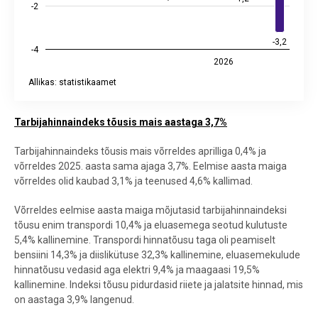
-2
-3,2
-3,2
-4
2026
Allikas: statistikaamet
End of interactive chart.
Tarbijahinnaindeks tõusis mais aastaga 3,7%
Tarbijahinnaindeks tõusis mais võrreldes aprilliga 0,4% ja
võrreldes 2025. aasta sama ajaga 3,7%. Eelmise aasta maiga
võrreldes olid kaubad 3,1% ja teenused 4,6% kallimad.
Võrreldes eelmise aasta maiga mõjutasid tarbijahinnaindeksi
tõusu enim transpordi 10,4% ja eluasemega seotud kulutuste
5,4% kallinemine. Transpordi hinnatõusu taga oli peamiselt
bensiini 14,3% ja diislikütuse 32,3% kallinemine, eluasemekulude
hinnatõusu vedasid aga elektri 9,4% ja maagaasi 19,5%
kallinemine. Indeksi tõusu pidurdasid riiete ja jalatsite hinnad, mis
on aastaga 3,9% langenud.