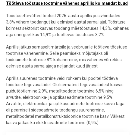
Töötleva tööstuse tootmine vähenes aprillis kolmandat kuud
Tööstusettevõtted tootsid 2026. aasta aprillis püsivhindades
3,8% vähem toodangut kui eelmisel aastal samal ajal. Tööstuse
kolmest sektorist kasvas toodang mäetööstuses 14,3%, kahanes
aga energeetikas 14,9% ja töötlevas tööstuses 3,2%.
Aprillis jätkus sarnaselt märtsile ja veebruarile töötleva tööstuse
tootmise vähenemine. Selle peamiseks mõjutajaks oli
toiduainete tootmise 8% kahanemine, mis vähenes võrreldes
eelmise aasta sama ajaga neljandat kuud järjest.
Aprillis suurenes tootmine veidi rohkem kui pooltel töötleva
tööstuse tegevusaladel. Olulisematest tegevusaladest kasvas
puidutöötlemine 2,9%, metalltoodete tootmine 6,5% ning
arvutite, elektroonika- ja optikaseadmete tootmine 9,5%.
Arvutite, elektroonika- ja optikaseadmete tootmise kasvu taga
oli peamiselt sideseadmete toodangu suurenemine,
metalltoodetel metallkonstruktsioonide tootmise kasv. Väikest
kasvu jätkas ka elektriseadmete tootmine (0,9%).
Töötleva tööstuse tööstustoodangu mahu muutus võrreldes eelmise