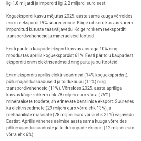
ligi 1,8 miljardi ja imporditi ligi 2,2 miljardi euro eest.
Koguekspordi kasvu mõjutas 2025. aasta sama kuuga võrreldes
enim reekspordi 19% suurenemine. Kõige rohkem kasvas varem
imporditud kütuste taasväljavedu. Kõige rohkem reeksporditi
transpordivahendeid ja mineraalseid tooteid.
Eesti päritolu kaupade eksport kasvas aastaga 10% ning
moodustas aprillis koguekspordist 61%. Eesti päritolu kaupadest
eksporditi enim elektriseadmeid ning puitu ja puittooteid.
Enim eksporditi aprillis elektriseadmeid (14% koguekspordist),
põllumajandussaaduseid ja toidukaupu (11%) ning
transpordivahendeid (11%). Võrreldes 2025. aasta aprilliga
kasvas kõige rohkem ehk 78 miljoni euro võrra (76%)
mineraalsete toodete, sh erinevate bensiinide eksport. Suurenes
ka elektriseadmete (29 miljoni euro võrra ehk 13%) ja
mehaaniliste masinate (28 miljoni euro võrra ehk 21%) väljavedu
Eestist. Aprillis vähenes eelmise aasta sama kuuga võrreldes
põllumajandussaaduste ja toidukaupade eksport (12 miljoni euro
võrra ehk 6%).