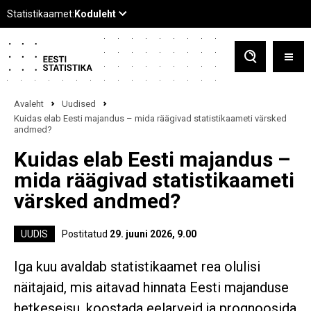
Avaleht
Uudised
Kuidas elab Eesti majandus – mida räägivad statistikaameti värsked
andmed?
Kuidas elab Eesti majandus –
mida räägivad statistikaameti
värsked andmed?
UUDIS
Postitatud
29. juuni 2026, 9.00
Iga kuu avaldab statistikaamet rea olulisi
näitajaid, mis aitavad hinnata Eesti majanduse
hetkeseisu, koostada eelarveid ja prognoosida