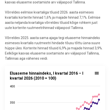
kasvas eluaseme soetamiste arv väljaspool Tallinna.
Võrreldes eelmise kvartaliga tõusid 2026. aasta esimeses
kvartalis korterite hinnad 1,6% ja majade hinnad 7,1%. Eelmise
aasta neljanda kvartaliga võrreldes tõusid kõige rohkem just
uute korterite ruutmeetrihinnad väljaspool Tallinna.
Võrreldes 2025. aasta sama ajaga tegi eluaseme hinnaindeks
esimeses kvartalis ruutmeetri hindade tõusu tõttu üsna suure
hüppe üles. Korterite hinnad tõusid 6,9% ja majade hinnad 3,9%.
Eelkõige kasvas eluaseme soetamiste arv väljaspool Tallinna,
Tallinnas aga vähenes veidi.
Eluaseme hinnaindeks, I kvartal 2016 – I kvartal 2026 (2010 = 100)
Eluaseme hinnaindeks, I kvartal 2016 – I
Line chart with 3 lines.
kvartal 2026 (2010 = 100)
Allikas: statistikaamet
400
The chart has 1 X axis displaying categories.
The chart has 2 Y axes displaying values, and values.
350