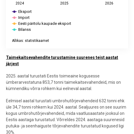
2024
2025
2026
Eksport
Import
Eesti päritolu kaupade eksport
Bilanss
Allikas: statistikaamet
End of interactive chart.
Taimekaitsevahendite turustamine suurenes teist aastat
järjest
2025. aastal turustati Eestis toimeaine kogusesse
ümberarvestatuna 853,7 tonni taimekaitsevahendeid, mis on
kümnendiku võrra rohkem kui eelneval aastal.
Eelmisel aastal turustati umbrohutõrjevahendeid 632 tonni ehk
üle 34,7 tonni rohkem kui 2024. aastal. Sealjuures on see suurim
kogus umbrohutõrjevahendeid, mida vaatlusaastate jooksul on
Eestis aastaga turustatud. Võrreldes 2024. aastaga suurenesid
putuka- ja seenhaiguste tõrjevahendite turustatud kogused ligi
30%.