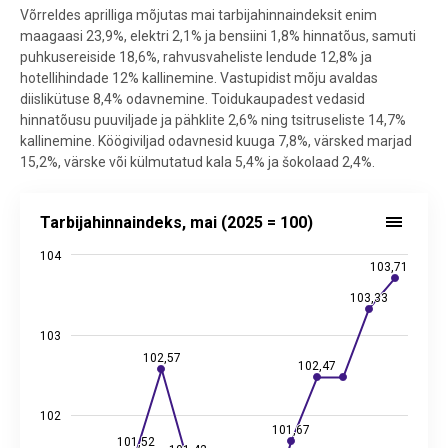
Võrreldes aprilliga mõjutas mai tarbijahinnaindeksit enim
maagaasi 23,9%, elektri 2,1% ja bensiini 1,8% hinnatõus, samuti
puhkusereiside 18,6%, rahvusvaheliste lendude 12,8% ja
hotellihindade 12% kallinemine. Vastupidist mõju avaldas
diislikütuse 8,4% odavnemine. Toidukaupadest vedasid
hinnatõusu puuviljade ja pähklite 2,6% ning tsitruseliste 14,7%
kallinemine. Köögiviljad odavnesid kuuga 7,8%, värsked marjad
15,2%, värske või külmutatud kala 5,4% ja šokolaad 2,4%.
Tarbijahinnaindeks, mai (2025 = 100)
Tarbijahinnaindeks, mai (2025 = 100)
Line chart with 13 data points.
104
Allikas: statistikaamet
103,71
103,71
View as data table, Tarbijahinnaindeks, mai (2025 = 100)
103,33
103,33
The chart has 1 X axis displaying categories.
The chart has 2 Y axes displaying values, and values.
103
102,57
102,57
102,47
102,47
102
101,67
101,67
101,52
101,52