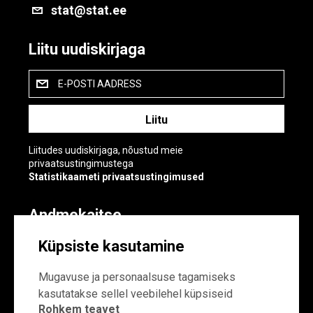
stat@stat.ee
Liitu uudiskirjaga
E-POSTI AADRESS
Liitudes uudiskirjaga, nõustud meie
privaatsustingimustega
Statistikaameti privaatsustingimused
Andmekaitse
Andmekaitse
Küpsiste kasutamine
Küpsiste sätted
Mugavuse ja personaalsuse tagamiseks
kasutatakse sellel veebilehel küpsiseid
Rohkem teavet