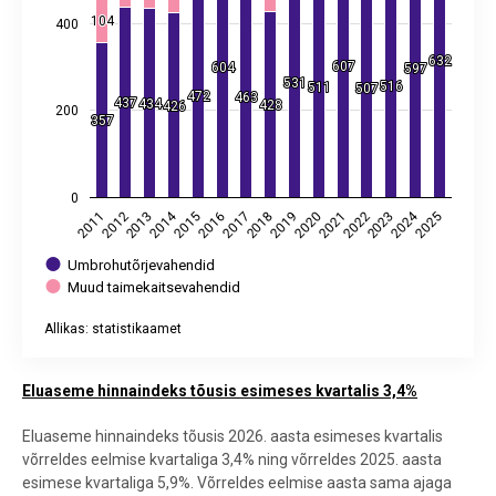
104
104
400
632
632
607
607
604
604
597
597
531
531
516
516
511
511
507
507
472
472
463
463
437
437
434
434
428
428
426
426
200
357
357
0
2014
2024
2013
2018
2023
2019
2015
2020
2025
2011
2016
2021
2012
2017
2022
Umbrohutõrjevahendid
Muud taimekaitsevahendid
Allikas: statistikaamet
End of interactive chart.
Eluaseme hinnaindeks tõusis esimeses kvartalis 3,4%
Eluaseme hinnaindeks tõusis 2026. aasta esimeses kvartalis
võrreldes eelmise kvartaliga 3,4% ning võrreldes 2025. aasta
esimese kvartaliga 5,9%. Võrreldes eelmise aasta sama ajaga