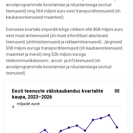
arvutiprogrammide koostamise ja nõustamisega seotud
teenuseid) ning 564 miljoni euro eest transporditeenuseid (sh
kaubaveoteenuseid maanteel).
Esimeses kvartalis imporditi kõige rohkem ehk 868 miljoni euro
eest muid äriteenuseid (sh muid ettevõtlust abistavaid
teenuseid, juhtimisteenuseid ja reklaamiteenuseid). Järgnesid
558 miljoni euroga transporditeenused (sh kaubaveoteenused
maanteel ja merel) ning 526 miljoni euroga
telekommunikatsiooni-, arvuti- ja infoteenused (sh
arvutiprogrammide koostamise ja nõustamisega seotud
teenused).
Eesti teenuste väliskaubandus kvartalite kaupa, 2023–2026
Eesti teenuste väliskaubandus kvartalite
Line chart with 3 lines.
kaupa, 2023–2026
Allikas: statistikaamet
miljardit eurot
4
View as data table, Eesti teenuste väliskaubandus kvartalite kaup
The chart has 1 X axis displaying categories.
The chart has 2 Y axes displaying miljardit eurot, and values.