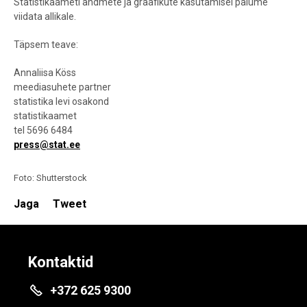
Statistikaameti andmete ja graafikute kasutamisel palume
viidata allikale.
Täpsem teave:
Annaliisa Köss
meediasuhete partner
statistika levi osakond
statistikaamet
tel 5696 6484
press@stat.ee
Foto: Shutterstock
Jaga
Tweet
Kontaktid
+372 625 9300