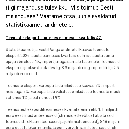
riigi majanduse tulevikku. Mis toimub Eesti
majanduses? Vaatame otsa juunis avaldatud
statistikaameti andmetele.
Teenuste eksport suurenes esimeses kvartalis 4%
Statistikaameti ja Eesti Panga andmetel kasvas teenuste
eksport 2026. aasta esimeses kvartalis eelmise aasta sama
ajaga võrreldes 4%, import jäi aga samale tasemele. Teenuseid
eksporditi jooksevhindades ligi 3,3 miljardi ning imporditi ligi 2,5
miljardi euro eest.
Teenuste eksport Euroopa Liidu riikidesse kasvas 7%, import
neist aga 5%, Euroopa Liidu välistesse riikidesse teenuste müük
vähenes 1% ja ost nendest 9%.
Teenustest eksporditi esimeses kvartalis enim ehk 1,1 miljardi
euro eest muid äriteenuseid (sh muid ettevõtlust abistavaid
teenuseid, reklaamiteenuseid ja juhtimisteenuseid), 848 miljoni
euro eest telekommunikatsiooni-, arvuti- ja infoteenuseid (sh