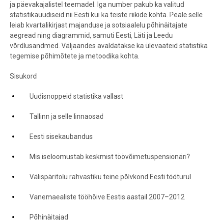
ja päevakajalistel teemadel. Iga number pakub ka valitud
statistikauudiseid nii Eesti kui ka teiste riikide kohta. Peale selle
leiab kvartalikirjast majanduse ja sotsiaalelu põhinäitajate
aegread ning diagrammid, samuti Eesti, Läti ja Leedu
võrdlusandmed. Väljaandes avaldatakse ka ülevaateid statistika
tegemise põhimõtete ja metoodika kohta.
Sisukord
Uudisnoppeid statistika vallast
Tallinn ja selle linnaosad
Eesti sisekaubandus
Mis iseloomustab keskmist töövõimetuspensionäri?
Välispäritolu rahvastiku teine põlvkond Eesti tööturul
Vanemaealiste tööhõive Eestis aastail 2007–2012
Põhinäitajad