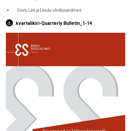
Eesti, Läti ja Leedu võrdlusandmed
kvartalikiri-Quarterly Bulletin_1-14