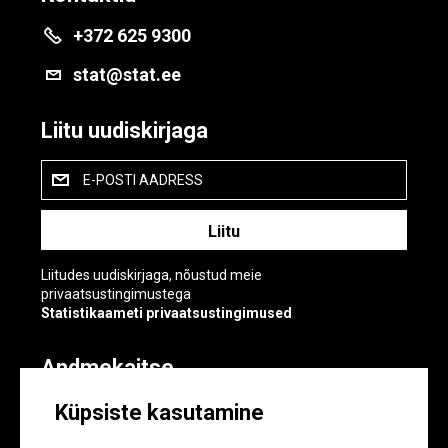
+372 625 9300
stat@stat.ee
Liitu uudiskirjaga
E-POSTI AADRESS
Liitudes uudiskirjaga, nõustud meie
privaatsustingimustega
Statistikaameti privaatsustingimused
Andmekaitse
Andmekaitse
Küpsiste kasutamine
Küpsiste sätted