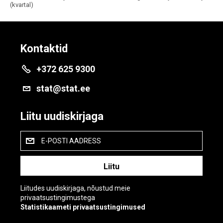
(kvartal)
Kontaktid
+372 625 9300
stat@stat.ee
Liitu uudiskirjaga
E-POSTI AADRESS
Liitudes uudiskirjaga, nõustud meie
privaatsustingimustega
Statistikaameti privaatsustingimused