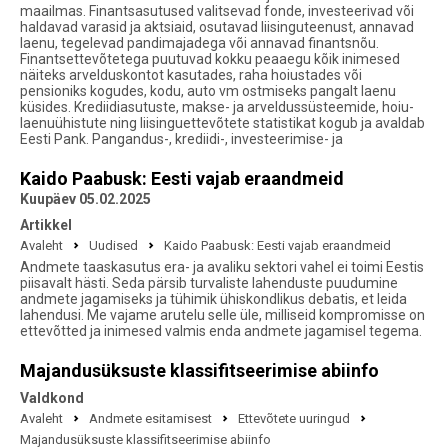
maailmas. Finantsasutused valitsevad fonde, investeerivad või
haldavad varasid ja aktsiaid, osutavad liisinguteenust, annavad
laenu, tegelevad pandimajadega või annavad finantsnõu.
Finantsettevõtetega puutuvad kokku peaaegu kõik inimesed
näiteks arvelduskontot kasutades, raha hoiustades või
pensioniks kogudes, kodu, auto vm ostmiseks pangalt laenu
küsides. Krediidiasutuste, makse- ja arveldussüsteemide, hoiu-
laenuühistute ning liisinguettevõtete statistikat kogub ja avaldab
Eesti Pank. Pangandus-, krediidi-, investeerimise- ja
Kaido Paabusk: Eesti vajab eraandmeid
Kuupäev 05.02.2025
Artikkel
Avaleht
Uudised
Kaido Paabusk: Eesti vajab eraandmeid
Andmete taaskasutus era- ja avaliku sektori vahel ei toimi Eestis
piisavalt hästi. Seda pärsib turvaliste lahenduste puudumine
andmete jagamiseks ja tühimik ühiskondlikus debatis, et leida
lahendusi. Me vajame arutelu selle üle, milliseid kompromisse on
ettevõtted ja inimesed valmis enda andmete jagamisel tegema.
Majandusüksuste klassifitseerimise abiinfo
Valdkond
Avaleht
Andmete esitamisest
Ettevõtete uuringud
Majandusüksuste klassifitseerimise abiinfo