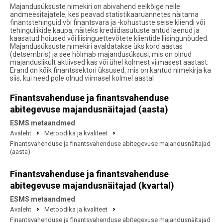
Majandusüksuste nimekiri on abivahend eelkõige neile
andmeesitajatele, kes peavad statistikaaruannetes näitama
finantstehinguid või finantsvara ja -kohustuste seise kliendi või
tehinguliikide kaupa, näiteks krediidiasutuste antud laenud ja
kaasatud hoiused või liisinguettevõtete klientide liisingunõuded.
Majandusüksuste nimekiri avaldatakse üks kord aastas
(detsembris) ja see hõlmab majandusüksusi, mis on olnud
majanduslikult aktiivsed kas või ühel kolmest viimasest aastast.
Erand on kõik finantssektori üksused, mis on kantud nimekirja ka
siis, kui need pole olnud viimasel kolmel aastal
Finantsvahenduse ja finantsvahenduse
abitegevuse majandusnäitajad (aasta)
ESMS metaandmed
Avaleht
Metoodika ja kvaliteet
Finantsvahenduse ja finantsvahenduse abitegevuse majandusnäitajad
(aasta)
Finantsvahenduse ja finantsvahenduse
abitegevuse majandusnäitajad (kvartal)
ESMS metaandmed
Avaleht
Metoodika ja kvaliteet
Finantsvahenduse ja finantsvahenduse abitegevuse majandusnäitajad