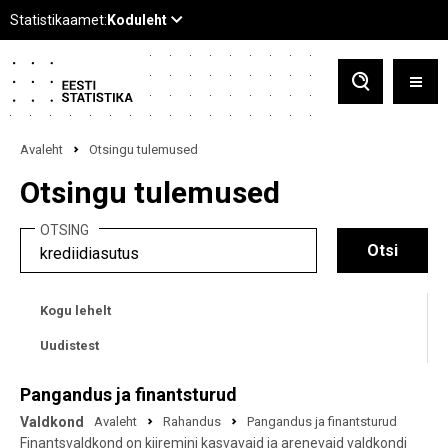
Avaleht
Otsingu tulemused
Otsingu tulemused
OTSING
Kogu lehelt
Uudistest
Pangandus ja finantsturud
Valdkond
Avaleht
Rahandus
Pangandus ja finantsturud
Finantsvaldkond on kiiremini kasvavaid ja arenevaid valdkondi