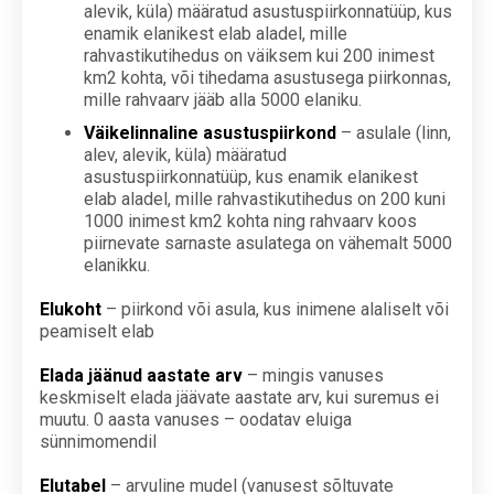
alevik, küla) määratud asustuspiirkonnatüüp, kus
enamik elanikest elab aladel, mille
rahvastikutihedus on väiksem kui 200 inimest
km2 kohta, või tihedama asustusega piirkonnas,
mille rahvaarv jääb alla 5000 elaniku.
Väikelinnaline asustuspiirkond
– asulale (linn,
alev, alevik, küla) määratud
asustuspiirkonnatüüp, kus enamik elanikest
elab aladel, mille rahvastikutihedus on 200 kuni
1000 inimest km2 kohta ning rahvaarv koos
piirnevate sarnaste asulatega on vähemalt 5000
elanikku.
Elukoht
– piirkond või asula, kus inimene alaliselt või
peamiselt elab
Elada jäänud aastate arv
– mingis vanuses
keskmiselt elada jäävate aastate arv, kui suremus ei
muutu. 0 aasta vanuses – oodatav eluiga
sünnimomendil
Elutabel
– arvuline mudel (vanusest sõltuvate