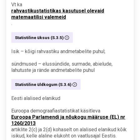
Vt ka
rahvastikustatistikas kasutusel olevaid
matemaatilisi valemeid
.
Statistiline üksus (S.3.5)
Isik – kõigi rahvastiku andmetabelite puhul;
sündmused – elussündide, surmade, abielude,
lahutuste ja rände andmetabelite puhul
Statistiline üldkogum (S.3.6)
Eesti alalised elanikud
Euroopa demograafiastatistikat käsitleva
Euroopa Parlamendi ja nõukogu määruse (EL) nr
1260/2013
artiklite 2(c) ja 2(d) kohaselt on alalised elanikud kõik
isikud, kelle alaline elukoht on vaatlusajal Eestis.