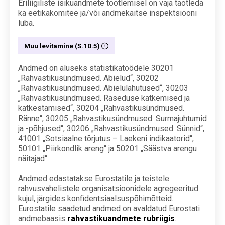
Eriliigiliste isikuandmete töötlemisel on vaja taotleda
ka eetikakomitee ja/või andmekaitse inspektsiooni
luba.
Muu levitamine (S.10.5)
Andmed on aluseks statistikatöödele 30201
„Rahvastikusündmused. Abielud“, 30202
„Rahvastikusündmused. Abielulahutused“, 30203
„Rahvastikusündmused. Raseduse katkemised ja
katkestamised“, 30204 „Rahvastikusündmused.
Ränne“, 30205 „Rahvastikusündmused. Surmajuhtumid
ja -põhjused“, 30206 „Rahvastikusündmused. Sünnid“,
41001 „Sotsiaalne tõrjutus – Laekeni indikaatorid“,
50101 „Piirkondlik areng“ ja 50201 „Säästva arengu
näitajad“.
Andmed edastatakse Eurostatile ja teistele
rahvusvahelistele organisatsioonidele agregeeritud
kujul, järgides konfidentsiaalsuspõhimõtteid.
Eurostatile saadetud andmed on avaldatud Eurostati
andmebaasis
rahvastikuandmete rubriigis
.