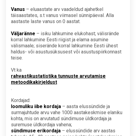
Vanus
– eluaastate arv vaadeldud ajahetkel
täisaastates, s.t vanus viimasel sünnipäeval. Alla
aastaste laste vanus on 0 aastat.
Väljaränne
– isiku lahkumine elukohast; välisrände
korral lahkumine Eesti riigist ja elama asumine
välismaale; siserände korral lahkumine Eesti ühest
haldus- või asustusüksusest või asustuspiirkonnast
teise.
Vt ka
rahvastikustatistika tunnuste arvutamise
metoodikakirjeldust
.
Kordajad:
loomuliku iibe kordaja
– aasta elussündide ja
surmajuhtude arvu vahe 1000 aastakeskmise elaniku
kohta, mis on arvutatud sündimuse üldkordaja ja
suremuse üldkordaja vahena;
sündimuse erikordaja
– elussündide arv aastas