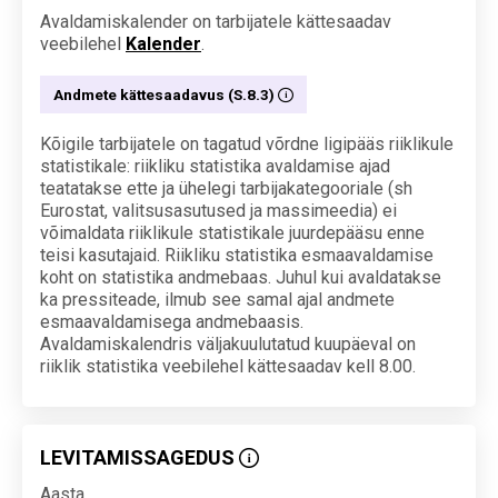
Avaldamiskalender on tarbijatele kättesaadav
veebilehel
Kalender
.
Andmete kättesaadavus (S.8.3)
Kõigile tarbijatele on tagatud võrdne ligipääs riiklikule
statistikale: riikliku statistika avaldamise ajad
teatatakse ette ja ühelegi tarbijakategooriale (sh
Eurostat, valitsusasutused ja massimeedia) ei
võimaldata riiklikule statistikale juurdepääsu enne
teisi kasutajaid. Riikliku statistika esmaavaldamise
koht on statistika andmebaas. Juhul kui avaldatakse
ka pressiteade, ilmub see samal ajal andmete
esmaavaldamisega andmebaasis.
Avaldamiskalendris väljakuulutatud kuupäeval on
riiklik statistika veebilehel kättesaadav kell 8.00.
LEVITAMISSAGEDUS
Aasta