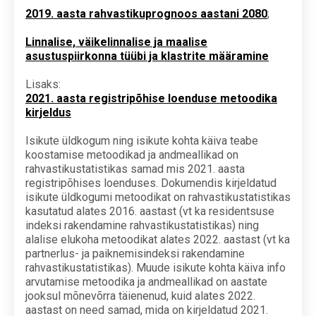
2019. aasta rahvastikuprognoos aastani 2080
;
Linnalise, väikelinnalise ja maalise
asustuspiirkonna tüübi ja klastrite määramine
Lisaks:
2021. aasta registripõhise loenduse metoodika
kirjeldus
Isikute üldkogum ning isikute kohta käiva teabe
koostamise metoodikad ja andmeallikad on
rahvastikustatistikas samad mis 2021. aasta
registripõhises loenduses. Dokumendis kirjeldatud
isikute üldkogumi metoodikat on rahvastikustatistikas
kasutatud alates 2016. aastast (vt ka residentsuse
indeksi rakendamine rahvastikustatistikas) ning
alalise elukoha metoodikat alates 2022. aastast (vt ka
partnerlus- ja paiknemisindeksi rakendamine
rahvastikustatistikas). Muude isikute kohta käiva info
arvutamise metoodika ja andmeallikad on aastate
jooksul mõnevõrra täienenud, kuid alates 2022.
aastast on need samad, mida on kirjeldatud 2021.