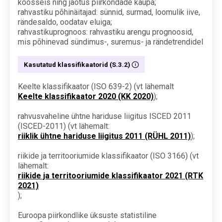
koosseis ning jaotus piirkondade kaupa;
rahvastiku põhinäitajad: sünnid, surmad, loomulik iive,
rändesaldo, oodatav eluiga;
rahvastikuprognoos: rahvastiku arengu prognoosid,
mis põhinevad sündimus-, suremus- ja rändetrendidel
Kasutatud klassifikaatorid (S.3.2)
Keelte klassifikaator (ISO 639-2) (vt lähemalt
Keelte klassifikaator 2020 (KK 2020)
);
rahvusvaheline ühtne hariduse liigitus ISCED 2011
(ISCED-2011) (vt lähemalt:
riiklik ühtne hariduse liigitus 2011 (RÜHL 2011)
);
riikide ja territooriumide klassifikaator (ISO 3166) (vt
lähemalt:
riikide ja territooriumide klassifikaator 2021 (RTK
2021)
);
Euroopa piirkondlike üksuste statistiline