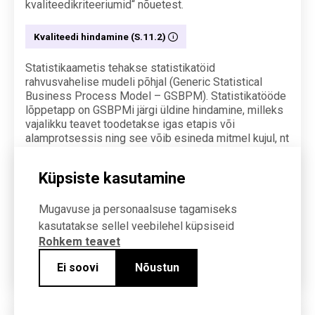
kvaliteedikriteeriumid“ nõuetest.
Kvaliteedi hindamine (S.11.2)
Statistikaametis tehakse statistikatöid
rahvusvahelise mudeli põhjal (Generic Statistical
Business Process Model – GSBPM). Statistikatööde
lõppetapp on GSBPMi järgi üldine hindamine, milleks
vajalikku teavet toodetakse igas etapis või
alamprotsessis ning see võib esineda mitmel kujul, nt
tagasiside kasutajatelt, protsessiga seotud
metaandmed, tootmisnäitajad ja töötajate
Küpsiste kasutamine
soovitused/nõuanded. Selle teabe põhjal
koostatakse hindamisaruanne, mis toob välja kõik
statistikatöö versiooniga seotud
Mugavuse ja personaalsuse tagamiseks
kvaliteediprobleemid ja mille alusel planeeritakse
kasutatakse sellel veebilehel küpsiseid
parendustegevusi.
Rohkem teavet
Kvaliteedi juhtimisega tegeleb kvaliteedijuht.
Ei soovi
Nõustun