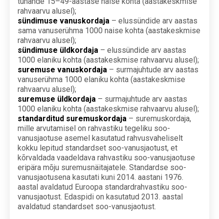
tuhande 15–49-aastase naise kohta (aastakeskmise
rahvaarvu alusel);
sündimuse vanuskordaja
– elussündide arv aastas
sama vanuserühma 1000 naise kohta (aastakeskmise
rahvaarvu alusel);
sündimuse üldkordaja
– elussündide arv aastas
1000 elaniku kohta (aastakeskmise rahvaarvu alusel);
suremuse vanuskordaja
– surmajuhtude arv aastas
vanuserühma 1000 elaniku kohta (aastakeskmise
rahvaarvu alusel);
suremuse üldkordaja
– surmajuhtude arv aastas
1000 elaniku kohta (aastakeskmise rahvaarvu alusel);
standarditud suremuskordaja
– suremuskordaja,
mille arvutamisel on rahvastiku tegeliku soo-
vanusjaotuse asemel kasutatud rahvusvaheliselt
kokku lepitud standardset soo-vanusjaotust, et
kõrvaldada vaadeldava rahvastiku soo-vanusjaotuse
eripära mõju suremusnäitajatele. Standardse soo-
vanusjaotusena kasutati kuni 2014. aastani 1976.
aastal avaldatud Euroopa standardrahvastiku soo-
vanusjaotust. Edaspidi on kasutatud 2013. aastal
avaldatud standardset soo-vanusjaotust.