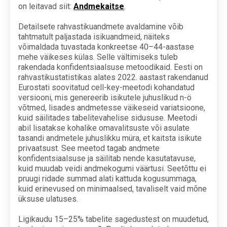
on leitavad siit:
Andmekaitse
.
Detailsete rahvastikuandmete avaldamine võib
tahtmatult paljastada isikuandmeid, näiteks
võimaldada tuvastada konkreetse 40–44-aastase
mehe väikeses külas. Selle vältimiseks tuleb
rakendada konfidentsiaalsuse metoodikaid. Eesti on
rahvastikustatistikas alates 2022. aastast rakendanud
Eurostati soovitatud cell-key-meetodi kohandatud
versiooni, mis genereerib isikutele juhuslikud n-ö
võtmed, lisades andmetesse väikeseid variatsioone,
kuid säilitades tabelitevahelise sidususe. Meetodi
abil lisatakse kohalike omavalitsuste või asulate
tasandi andmetele juhuslikku müra, et kaitsta isikute
privaatsust. See meetod tagab andmete
konfidentsiaalsuse ja säilitab nende kasutatavuse,
kuid muudab veidi andmekogumi väärtusi. Seetõttu ei
pruugi ridade summad alati kattuda kogusummaga,
kuid erinevused on minimaalsed, tavaliselt vaid mõne
üksuse ulatuses.
Ligikaudu 15–25% tabelite sagedustest on muudetud,