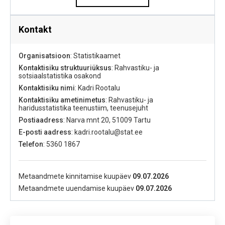
Kontakt
Organisatsioon
: Statistikaamet
Kontaktisiku struktuuriüksus
: Rahvastiku- ja
sotsiaalstatistika osakond
Kontaktisiku nimi
: Kadri Rootalu
Kontaktisiku ametinimetus
: Rahvastiku- ja
haridusstatistika teenustiim, teenusejuht
Postiaadress
: Narva mnt 20, 51009 Tartu
E-posti aadress
: kadri.rootalu@stat.ee
Telefon
: 5360 1867
Metaandmete kinnitamise kuupäev
09.07.2026
Metaandmete uuendamise kuupäev
09.07.2026