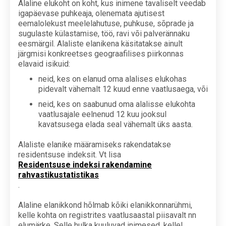
Alaline elukoht on koht, kus inimene tavaliselt veedab
igapäevase puhkeaja, olenemata ajutisest
eemalolekust meelelahutuse, puhkuse, sõprade ja
sugulaste külastamise, töö, ravi või palverännaku
eesmärgil. Alaliste elanikena käsitatakse ainult
järgmisi konkreetses geograafilises piirkonnas
elavaid isikuid:
neid, kes on elanud oma alalises elukohas
pidevalt vähemalt 12 kuud enne vaatlusaega, või
neid, kes on saabunud oma alalisse elukohta
vaatlusajale eelnenud 12 kuu jooksul
kavatsusega elada seal vähemalt üks aasta.
Alaliste elanike määramiseks rakendatakse
residentsuse indeksit. Vt lisa
Residentsuse indeksi rakendamine
rahvastikustatistikas
.
Alaline elanikkond hõlmab kõiki elanikkonnarühmi,
kelle kohta on registrites vaatlusaastal piisavalt nn
elumärke. Selle hulka kuuluvad inimesed, kellel