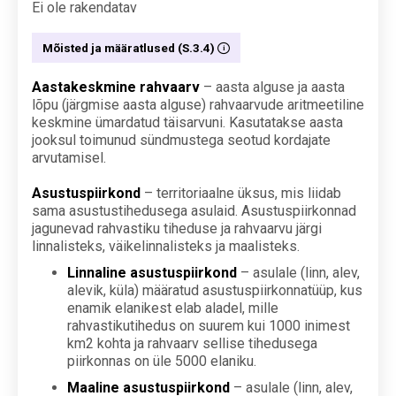
Ei ole rakendatav
Mõisted ja määratlused (S.3.4)
Aastakeskmine rahvaarv
– aasta alguse ja aasta
lõpu (järgmise aasta alguse) rahvaarvude aritmeetiline
keskmine ümardatud täisarvuni. Kasutatakse aasta
jooksul toimunud sündmustega seotud kordajate
arvutamisel.
Asustuspiirkond
– territoriaalne üksus, mis liidab
sama asustustihedusega asulaid. Asustuspiirkonnad
jagunevad rahvastiku tiheduse ja rahvaarvu järgi
linnalisteks, väikelinnalisteks ja maalisteks.
Linnaline asustuspiirkond
– asulale (linn, alev,
alevik, küla) määratud asustuspiirkonnatüüp, kus
enamik elanikest elab aladel, mille
rahvastikutihedus on suurem kui 1000 inimest
km2 kohta ja rahvaarv sellise tihedusega
piirkonnas on üle 5000 elaniku.
Maaline asustuspiirkond
– asulale (linn, alev,