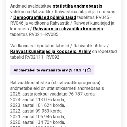
Andmed avaldatakse
statistika andmebaasis
valdkonna Rahvastik / Rahvastikunäitajad ja koosseis
/
Demograafilised põhinäitajad
tabelites RV045–
RV046 ja valdkonna Rahvastik / Rahvastikunäitajad ja
koosseis /
Rahvaarv ja rahvastiku koosseis
tabelites RV021–RV085.
Valdkonnas Lõpetatud tabelid / Rahvastik. Arhiiv /
Rahvastikunäitajad ja koosseis. Arhiiv
on lõpetatud
tabelid RV02111–RV092.
Andmetabelite vaatamiste arv (S.10.3.1)
Rahvastikustatistika (sh rahvastikuprognoosi)
andmetabeleid on statistikaameti andmebaasis
2025. aasta jooksul vaadatud 76 787 korda,
2024. aastal 113 076 korda,
2023. aastal 101 624 korda,
2022. aastal 99 953 korda,
2021. aastal 106 946 korda,
2020. aastal 134 704 korda,