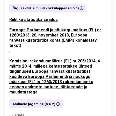
Õigusaktid ja muud kokkulepped (S.6.1)
Riikliku statistika seadus
;
Euroopa Parlamendi ja nõukogu määrus (EL) nr
1260/2013, 20. november 2013, Euroopa
rahvastikustatistika kohta (EMPs kohaldatav
tekst)
;
Komisjoni rakendusmäärus (EL) nr 205/2014, 4.
märts 2014, millega kehtestatakse ühtsed
tingimused Euroopa rahvastikustatistikat
käsitleva Euroopa Parlamendi ja nõukogu
määruse (EL) nr 1260/2013 rakendamiseks
seoses andmete jaotuse, tähtaegade ja
muudatustega
Andmete jagamine (S.6.2)
Ei jagata