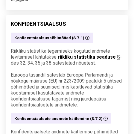
KONFIDENTSIAALSUS
Konfidentsiaalsuspõhimõtted (S.7.1)
Riikliku statistika tegemiseks kogutud andmete
levitamisel lähtutakse
riikliku statistika seaduse
§-
des 32, 34, 35 ja 38 sätestatud nõuetest.
Euroopa tasandil sätestab Euroopa Parlamendi ja
nõukogu määruse (EÜ) nr 223/2009 peatükk 5 ühtsed
põhimõtted ja suunised, mis käsitlevad statistika
koostamisel kasutatavate andmete
konfidentsiaalsuse tagamist ning juurdepääsu
konfidentsiaalsetele andmetele.
Konfidentsiaalsete andmete käitlemine (S.7.2)
Konfidentsiaalsete andmete käitlemise põhimõtted