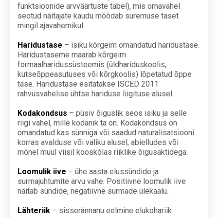
funktsioonide arvväärtuste tabel), mis omavahel
seotud näitajate kaudu mõõdab suremuse taset
mingil ajavahemikul
Haridustase
– isiku kõrgeim omandatud haridustase.
Haridustaseme määrab kõrgeim
formaalharidussüsteemis (üldhariduskoolis,
kutseõppeasutuses või kõrgkoolis) lõpetatud õppe
tase. Haridustase esitatakse ISCED 2011
rahvusvahelise ühtse hariduse liigituse alusel.
Kodakondsus
– püsiv õiguslik seos isiku ja selle
riigi vahel, mille kodanik ta on. Kodakondsus on
omandatud kas sünniga või saadud naturalisatsiooni
korras avalduse või valiku alusel, abielludes või
mõnel muul viisil kooskõlas riiklike õigusaktidega.
Loomulik iive
– ühe aasta elussündide ja
surmajuhtumite arvu vahe. Positiivne loomulik iive
näitab sündide, negatiivne surmade ülekaalu.
Lähteriik
– sisserännanu eelmine elukohariik