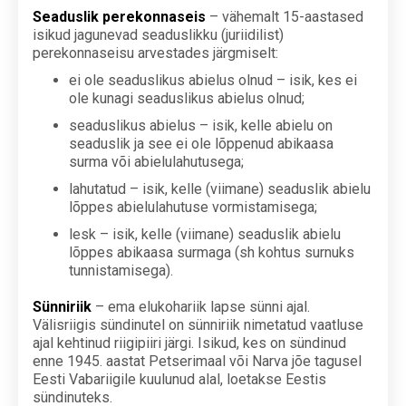
Seaduslik perekonnaseis
– vähemalt 15-aastased
isikud jagunevad seaduslikku (juriidilist)
perekonnaseisu arvestades järgmiselt:
ei ole seaduslikus abielus olnud – isik, kes ei
ole kunagi seaduslikus abielus olnud;
seaduslikus abielus – isik, kelle abielu on
seaduslik ja see ei ole lõppenud abikaasa
surma või abielulahutusega;
lahutatud – isik, kelle (viimane) seaduslik abielu
lõppes abielulahutuse vormistamisega;
lesk – isik, kelle (viimane) seaduslik abielu
lõppes abikaasa surmaga (sh kohtus surnuks
tunnistamisega).
Sünniriik
– ema elukohariik lapse sünni ajal.
Välisriigis sündinutel on sünniriik nimetatud vaatluse
ajal kehtinud riigipiiri järgi. Isikud, kes on sündinud
enne 1945. aastat Petserimaal või Narva jõe tagusel
Eesti Vabariigile kuulunud alal, loetakse Eestis
sündinuteks.