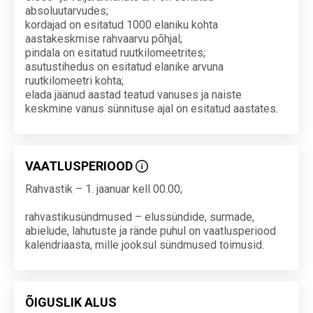
absoluutarvudes;
kordajad on esitatud 1000 elaniku kohta
aastakeskmise rahvaarvu põhjal;
pindala on esitatud ruutkilomeetrites;
asutustihedus on esitatud elanike arvuna
ruutkilomeetri kohta;
elada jäänud aastad teatud vanuses ja naiste
keskmine vanus sünnituse ajal on esitatud aastates.
VAATLUSPERIOOD
Rahvastik – 1. jaanuar kell 00.00;
rahvastikusündmused – elussündide, surmade,
abielude, lahutuste ja rände puhul on vaatlusperiood
kalendriaasta, mille jooksul sündmused toimusid.
ÕIGUSLIK ALUS