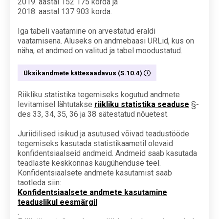
2019. aastal 152 175 korda ja
2018. aastal 137 903 korda.
Iga tabeli vaatamine on arvestatud eraldi
vaatamisena. Aluseks on andmebaasi URLid, kus on
näha, et andmed on valitud ja tabel moodustatud.
Üksikandmete kättesaadavus (S.10.4)
Riikliku statistika tegemiseks kogutud andmete
levitamisel lähtutakse
riikliku statistika seaduse
§-
des 33, 34, 35, 36 ja 38 sätestatud nõuetest.
Juriidilised isikud ja asutused võivad teadustööde
tegemiseks kasutada statistikaametil olevaid
konfidentsiaalseid andmeid. Andmeid saab kasutada
teadlaste keskkonnas kaugühenduse teel.
Konfidentsiaalsete andmete kasutamist saab
taotleda siin:
Konfidentsiaalsete andmete kasutamine
teaduslikul eesmärgil
.