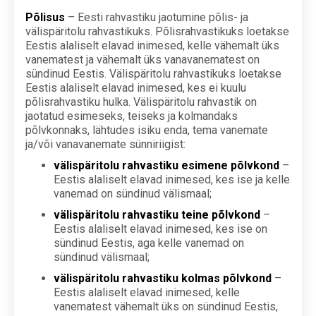
Põlisus
– Eesti rahvastiku jaotumine põlis- ja
välispäritolu rahvastikuks. Põlisrahvastikuks loetakse
Eestis alaliselt elavad inimesed, kelle vähemalt üks
vanematest ja vähemalt üks vanavanematest on
sündinud Eestis. Välispäritolu rahvastikuks loetakse
Eestis alaliselt elavad inimesed, kes ei kuulu
põlisrahvastiku hulka. Välispäritolu rahvastik on
jaotatud esimeseks, teiseks ja kolmandaks
põlvkonnaks, lähtudes isiku enda, tema vanemate
ja/või vanavanemate sünniriigist:
välispäritolu rahvastiku esimene põlvkond
–
Eestis alaliselt elavad inimesed, kes ise ja kelle
vanemad on sündinud välismaal;
välispäritolu rahvastiku teine põlvkond
–
Eestis alaliselt elavad inimesed, kes ise on
sündinud Eestis, aga kelle vanemad on
sündinud välismaal;
välispäritolu rahvastiku kolmas põlvkond
–
Eestis alaliselt elavad inimesed, kelle
vanematest vähemalt üks on sündinud Eestis,