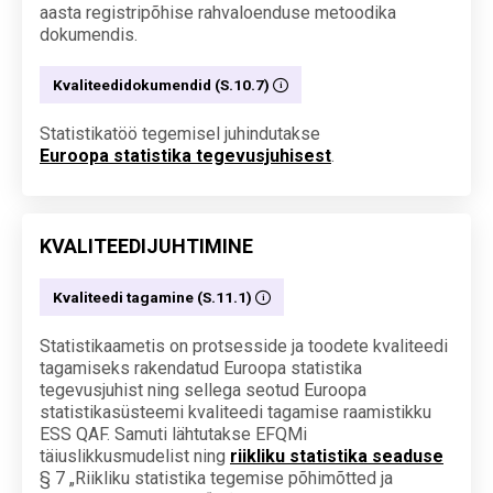
aasta registripõhise rahvaloenduse metoodika
dokumendis.
Kvaliteedidokumendid (S.10.7)
Statistikatöö tegemisel juhindutakse
Euroopa statistika tegevusjuhisest
.
KVALITEEDIJUHTIMINE
Kvaliteedi tagamine (S.11.1)
Statistikaametis on protsesside ja toodete kvaliteedi
tagamiseks rakendatud Euroopa statistika
tegevusjuhist ning sellega seotud Euroopa
statistikasüsteemi kvaliteedi tagamise raamistikku
ESS QAF. Samuti lähtutakse EFQMi
täiuslikkusmudelist ning
riikliku statistika seaduse
§ 7 „Riikliku statistika tegemise põhimõtted ja