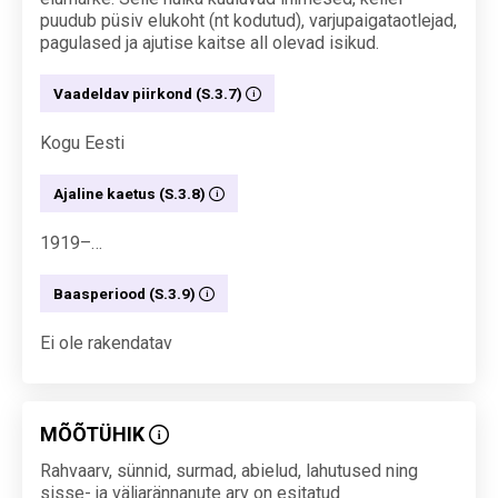
puudub püsiv elukoht (nt kodutud), varjupaigataotlejad,
pagulased ja ajutise kaitse all olevad isikud.
Vaadeldav piirkond (S.3.7)
Kogu Eesti
Ajaline kaetus (S.3.8)
1919–…
Baasperiood (S.3.9)
Ei ole rakendatav
MÕÕTÜHIK
Rahvaarv, sünnid, surmad, abielud, lahutused ning
sisse- ja väljarännanute arv on esitatud