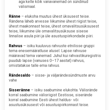
aga kelle kõik vanavanemad on sündinud
välismaal.
Ränne
– elukoha muutus ühest üksusest teise.
Rändena läheb arvesse liikumine ühest riigist teise,
ühest maakonnast teise, ühest omavalitsusüksusest
teise, liikumine üle omavalitsusüksuse sisese
linnalise asula piiri ja üle asustuspiirkondade piiri.
Rahvus
– isiku kuuluvus rahvuste etnilisse gruppi
tema enesemääratluse alusel. Lapse rahvuse
määravad tema vanemad. Juhul kui rahvastikuregistris
puudub lapse (vanuses 0–17 aastat) rahvus,
omistatakse talle ema rahvus.
Rändesaldo
– sisse- ja väljarändesündmuste arvu
vahe
Sisseränne
– isiku saabumine elukohta. Välisrände
korral saabumine välisriigist Eestisse, siserände
korral saabumine Eesti ühest haldus- või
asustusüksusest või asustuspiirkonnast teise.