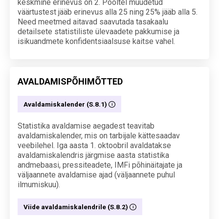
keskmine erinevus on 2. Pooltel muudetud
väärtustest jääb erinevus alla 25 ning 25% jääb alla 5.
Need meetmed aitavad saavutada tasakaalu
detailsete statistiliste ülevaadete pakkumise ja
isikuandmete konfidentsiaalsuse kaitse vahel.
AVALDAMISPÕHIMÕTTED
Avaldamiskalender (S.8.1)
Statistika avaldamise aegadest teavitab
avaldamiskalender, mis on tarbijale kättesaadav
veebilehel. Iga aasta 1. oktoobril avaldatakse
avaldamiskalendris järgmise aasta statistika
andmebaasi, pressiteadete, IMFi põhinäitajate ja
väljaannete avaldamise ajad (väljaannete puhul
ilmumiskuu).
Viide avaldamiskalendrile (S.8.2)