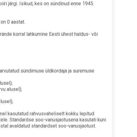
piiri järgi. Isikud, kes on sündinud enne 1945.
on 0 aastat.
erände korral lahkumine Eesti ühest haldus- või
 arvutatud sündimuse üldkordaja ja suremuse
usel);
u alusel);
usel);
el kasutatud rahvusvaheliselt kokku lepitud
tele. Standardse soo-vanusjaotusena kasutati kuni
astal avaldatud standardset soo-vanusjaotust.