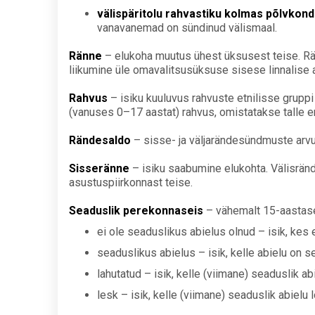
välispäritolu rahvastiku kolmas põlvkond
vanavanemad on sündinud välismaal.
Ränne
– elukoha muutus ühest üksusest teise. Rän
liikumine üle omavalitsusüksuse sisese linnalise as
Rahvus
– isiku kuuluvus rahvuste etnilisse grup
(vanuses 0–17 aastat) rahvus, omistatakse talle 
Rändesaldo
– sisse- ja väljarändesündmuste arv
Sisseränne
– isiku saabumine elukohta. Välisränd
asustuspiirkonnast teise.
Seaduslik perekonnaseis
– vähemalt 15-aastased
ei ole seaduslikus abielus olnud – isik, kes 
seaduslikus abielus – isik, kelle abielu on 
lahutatud – isik, kelle (viimane) seaduslik 
lesk – isik, kelle (viimane) seaduslik abiel