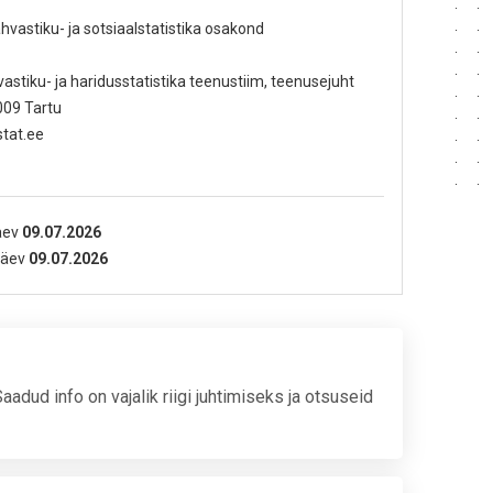
ahvastiku- ja sotsiaalstatistika osakond
vastiku- ja haridusstatistika teenustiim, teenusejuht
009 Tartu
stat.ee
äev
09.07.2026
äev
09.07.2026
dud info on vajalik riigi juhtimiseks ja otsuseid