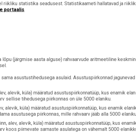
 riikliku statistika seadusest. Statistikaameti hallatavad ja riikl
te portaalis
.
a lõpu (järgmise aasta alguse) rahvaarvude aritmeetiline keskmin
el.
ab sama asustustihedusega asulaid. Asustuspiirkonnad jagunevad ra
alev, alevik, küla) määratud asustuspiirkonnatüüp, kus enamik elan
rv sellise tihedusega piirkonnas on üle 5000 elaniku.
lev, alevik, küla) määratud asustuspiirkonnatüüp, kus enamik elani
ama asustusega piirkonnas, mille rahvaarv jääb alla 5000 elaniku
linn, alev, alevik, küla) määratud asustuspiirkonnatüüp, kus enamik
rv koos piirnevate sarnaste asulatega on vähemalt 5000 elanikk