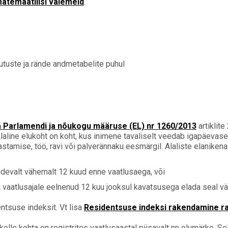
matemaatilisi valemeid
.
tuste ja rände andmetabelite puhul
 Parlamendi ja nõukogu määruse (EL) nr 1260/2013
artiklite
s. Alaline elukoht on koht, kus inimene tavaliselt veedab igapäeva
tamise, töö, ravi või palverännaku eesmärgil. Alaliste elanikena
idevalt vähemalt 12 kuud enne vaatlusaega, või
 vaatlusajale eelnenud 12 kuu jooksul kavatsusega elada seal vä
ntsuse indeksit. Vt lisa
Residentsuse indeksi rakendamine ra
kelle kohta on registrites vaatlusaastal piisavalt nn elumärke. S