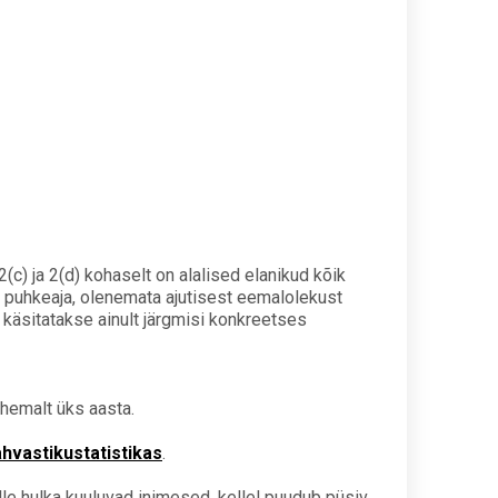
 2(c) ja 2(d) kohaselt on alalised elanikud kõik
se puhkeaja, olenemata ajutisest eemalolekust
 käsitatakse ainult järgmisi konkreetses
hemalt üks aasta.
hvastikustatistikas
.
elle hulka kuuluvad inimesed, kellel puudub püsiv