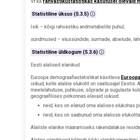
Vt ka
rahvastikustatistikas kasutusel olevaid 
Statistiline üksus (S.3.5)
Isik – kõigi rahvastiku andmetabelite puhul;
sündmused – elussündide, surmade, abielude, lahu
Statistiline üldkogum (S.3.6)
Eesti alalised elanikud
Euroopa demograafiastatistikat käsitleva
Euroopa
isikud, kelle alaline elukoht on vaatlusajal Eesti
meelelahutuse, puhkuse, sõprade ja sugulaste külas
geograafilises piirkonnas elavaid isikuid:
neid, kes on elanud oma alalises elukohas p
neid, kes on saabunud oma alalisse elukohta
Alaliste elanike määramiseks rakendatakse reside
Alaline elanikkond hõlmab kõiki elanikkonnarühmi, 