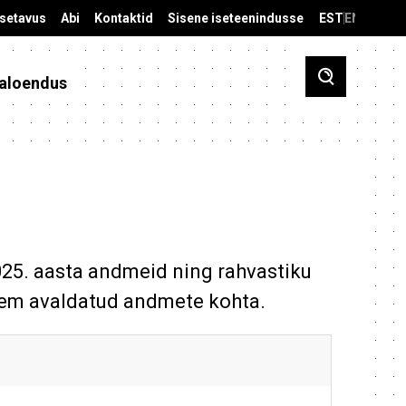
äsetavus
Abi
Kontaktid
Sisene iseteenindusse
EST
ENG
aloendus
025. aasta andmeid ning rahvastiku
varem avaldatud andmete kohta.