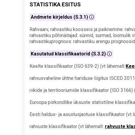
STATISTIKA ESITUS
Andmete kirjeldus (S.3.1)
Rahvaarv, rahvastiku koosseis ja paiknemine: rahva
rahvastiku põhinäitajad: sünnid, surmad, loomulik i
rahvastikuprognoos: rahvastiku arengu prognoosid
Kasutatud klassifikaatorid (S.3.2)
Keelte klassifikaator (ISO 639-2) (vt lähemalt
Keel
rahvusvaheline ühtne hariduse liigitus ISCED 201
riikide ja territooriumide klassifikaator (ISO 3166) 
Euroopa piirkondlike üksuste statistiline klassifi
Eesti haldus- ja asustusjaotuse klassifikaator (vt 
rahvuste klassifikaator (vt lähemalt:
rahvuste klas