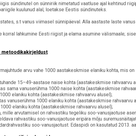
iigis sündinutel on sünniriik nimetatud vaatluse ajal kehtinud riigi
ariigile kuulunud alal, loetakse Eestis sündinuteks.
tates, s.t vanus viimasel sünnipäeval. Alla aastaste laste vanus 
 korral lahkumine Eesti riigist ja elama asumine välismaale; sis
e metoodikakirjeldust
.
rmajuhtude arvu vahe 1000 aastakeskmise elaniku kohta, mis on
tuhande 15–49-aastase naise kohta (aastakeskmise rahvaarvu al
tas sama vanuserühma 1000 naise kohta (aastakeskmise rahvaarv
1000 elaniku kohta (aastakeskmise rahvaarvu alusel);
tas vanuserühma 1000 elaniku kohta (aastakeskmise rahvaarvu al
1000 elaniku kohta (aastakeskmise rahvaarvu alusel);
 mille arvutamisel on rahvastiku tegeliku soo-vanusjaotuse asem
eldava rahvastiku soo-vanusjaotuse eripära mõju suremusnäitaja
dardrahvastiku soo-vanusjaotust. Edaspidi on kasutatud 2013. a