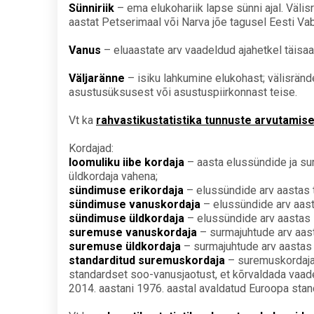
Sünniriik
– ema elukohariik lapse sünni ajal. Välisr
aastat Petserimaal või Narva jõe tagusel Eesti Vab
Vanus
– eluaastate arv vaadeldud ajahetkel täisaas
Väljaränne
– isiku lahkumine elukohast; välisrände
asustusüksusest või asustuspiirkonnast teise.
Vt ka
rahvastikustatistika tunnuste arvutamis
Kordajad:
loomuliku iibe kordaja
– aasta elussündide ja su
üldkordaja vahena;
sündimuse erikordaja
– elussündide arv aastas 
sündimuse vanuskordaja
– elussündide arv aas
sündimuse üldkordaja
– elussündide arv aastas 
suremuse vanuskordaja
– surmajuhtude arv aas
suremuse üldkordaja
– surmajuhtude arv aastas 
standarditud suremuskordaja
– suremuskordaja,
standardset soo-vanusjaotust, et kõrvaldada vaad
2014. aastani 1976. aastal avaldatud Euroopa stan