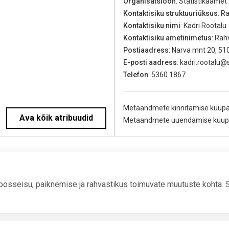
Organisatsioon
: Statistikaamet
Kontaktisiku struktuuriüksus
: R
Kontaktisiku nimi
: Kadri Rootalu
Kontaktisiku ametinimetus
: Rah
Postiaadress
: Narva mnt 20, 51
E-posti aadress
: kadri.rootalu@
Telefon
: 5360 1867
Metaandmete kinnitamise kuup
Ava kõik atribuudid
Metaandmete uuendamise kuup
osseisu, paiknemise ja rahvastikus toimuvate muutuste kohta. Saa