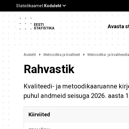
Avasta st
Avaleht
Metoodika ja kvaliteet
Metoodika- ja kvaliteed
Rahvastik
Kvaliteedi- ja metoodikaaruanne kir
puhul andmeid seisuga 2026. aasta 1.
Kiirviited