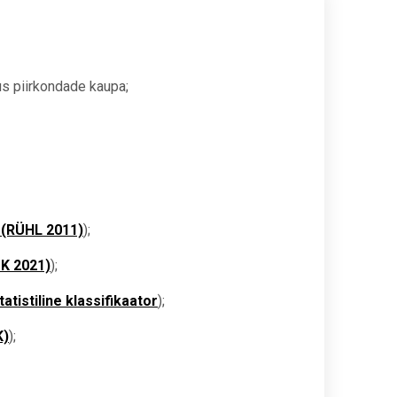
us piirkondade kaupa;
1 (RÜHL 2011)
);
TK 2021)
);
atistiline klassifikaator
);
K)
);