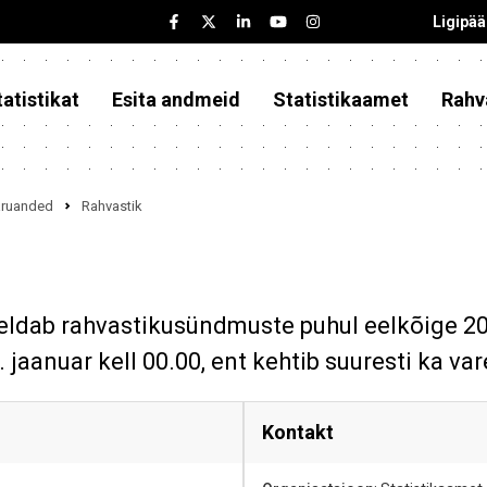
Ligipä
atistikat
Esita andmeid
Statistikaamet
Rahv
iaruanded
Rahvastik
jeldab rahvastikusündmuste puhul eelkõige 2
 jaanuar kell 00.00, ent kehtib suuresti ka 
Kontakt