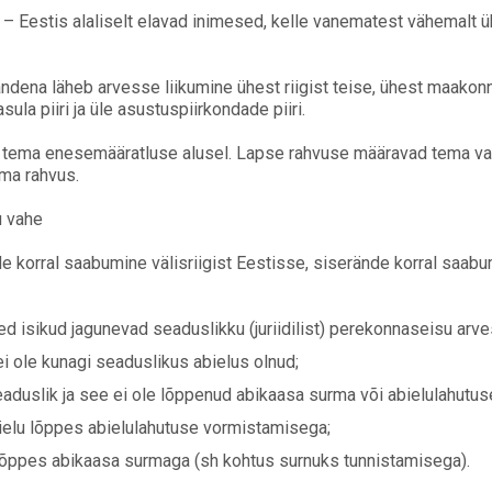
– Eestis alaliselt elavad inimesed, kelle vanematest vähemalt ü
dena läheb arvesse liikumine ühest riigist teise, ühest maakon
ula piiri ja üle asustuspiirkondade piiri.
pi tema enesemääratluse alusel. Lapse rahvuse määravad tema va
ema rahvus.
u vahe
e korral saabumine välisriigist Eestisse, siserände korral saab
 isikud jagunevad seaduslikku (juriidilist) perekonnaseisu arve
ei ole kunagi seaduslikus abielus olnud;
seaduslik ja see ei ole lõppenud abikaasa surma või abielulahutus
abielu lõppes abielulahutuse vormistamisega;
u lõppes abikaasa surmaga (sh kohtus surnuks tunnistamisega).