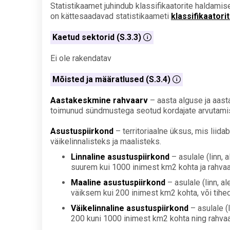
Statistikaamet juhindub klassifikaatorite haldamisel
on kättesaadavad statistikaameti
klassifikaatori
Kaetud sektorid (S.3.3)
Ei ole rakendatav
Mõisted ja määratlused (S.3.4)
Aastakeskmine rahvaarv
– aasta alguse ja aast
toimunud sündmustega seotud kordajate arvutamis
Asustuspiirkond
– territoriaalne üksus, mis liid
väikelinnalisteks ja maalisteks.
Linnaline asustuspiirkond
– asulale (linn, 
suurem kui 1000 inimest km2 kohta ja rahvaa
Maaline asustuspiirkond
– asulale (linn, a
väiksem kui 200 inimest km2 kohta, või tihed
Väikelinnaline asustuspiirkond
– asulale (
200 kuni 1000 inimest km2 kohta ning rahvaa