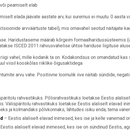
 või peamiselt elab
iselt elada jäävate aastate arv, kui suremus ei muutu. 0 aasta
ktsioonide arvväärtuste tabel), mis omavahel seotud näitajate 
ase. Haridustaseme määrab kõrgeim formaalharidussüsteemis (ü
atakse ISCED 2011 rahvusvahelise ühtse hariduse liigituse aluse
e riigi vahel, mille kodanik ta on. Kodakondsus on omandatud kas 
ul viisil kooskõlas riiklike õigusaktidega.
tumite arvu vahe. Positiivne loomulik iive näitab sündide, negat
ispäritolu rahvastikuks. Põlisrahvastikuks loetakse Eestis alalis
 Välispäritolu rahvastikuks loetakse Eestis alaliselt elavad ini
iseks ja kolmandaks põlvkonnaks, lähtudes isiku enda, tema vanem
nd
– Eestis alaliselt elavad inimesed, kes ise ja kelle vanemad o
Eestis alaliselt elavad inimesed, kes ise on sündinud Eestis, a