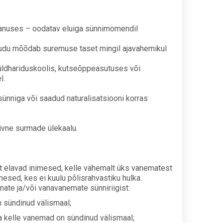
 vanuses – oodatav eluiga sünnimomendil
kaudu mõõdab suremuse taset mingil ajavahemikul
ldhariduskoolis, kutseõppeasutuses või
l.
sünniga või saadud naturalisatsiooni korras
iivne surmade ülekaalu.
elt elavad inimesed, kelle vähemalt üks vanematest
mesed, kes ei kuulu põlisrahvastiku hulka.
ate ja/või vanavanemate sünniriigist:
n sündinud välismaal;
ga kelle vanemad on sündinud välismaal;