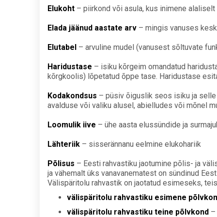
Elukoht
– piirkond või asula, kus inimene alaliselt
Elada jäänud aastate arv
– mingis vanuses keskm
Elutabel
– arvuline mudel (vanusest sõltuvate fun
Haridustase
– isiku kõrgeim omandatud haridust
kõrgkoolis) lõpetatud õppe tase. Haridustase esit
Kodakondsus
– püsiv õiguslik seos isiku ja sell
avalduse või valiku alusel, abielludes või mõnel mu
Loomulik iive
– ühe aasta elussündide ja surmajuh
Lähteriik
– sisserännanu eelmine elukohariik
Põlisus
– Eesti rahvastiku jaotumine põlis- ja väl
ja vähemalt üks vanavanematest on sündinud Eestis.
Välispäritolu rahvastik on jaotatud esimeseks, te
välispäritolu rahvastiku esimene põlvko
välispäritolu rahvastiku teine põlvkond
– 