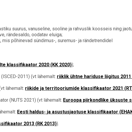
stiku suurus, vanuseline, sooline ja rahvuslik koosseis ning jaot
ive, rändesaldo, oodatav eluiga;
, mis põhinevad sündimus-, suremus- ja rändetrendidel
te klassifikaator 2020 (KK 2020)
);
1 (ISCED-2011) (vt lähemalt:
riiklik ühtne hariduse liigitus 201
(vt lähemalt:
riikide ja territooriumide klassifikaator 2021 (R
kaator (NUTS 2021) (vt lähemalt:
Euroopa piirkondlike üksuste st
lähemalt:
Eesti haldus- ja asustusjaotuse klassifikaator (EHA
sifikaator 2013 (RK 2013)
).