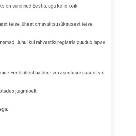
ks on sündinud Eestis, aga kelle kõik
nast teise, ühest omavalitsusüksusest teise,
nemad. Juhul kui rahvastikuregistris puudub lapse
umine Eesti ühest haldus- või asustusüksusest või
stades järgmiselt:
ega;