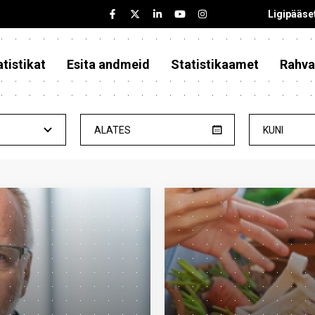
Ligipääse
tistikat
Esita andmeid
Statistikaamet
Rahva
ALATES
KUNI