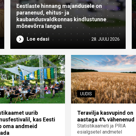
Eestlaste hinnang majandusele on
paranenud, ehitus- ja
kaubandusvaldkonnas kindlustunne
mõnevõrra langes
Loe edasi
28. JUULI 2026
S
UUDIS
stikaamet uurib
Teravilja kasvupind on
usfestivalil, kas Eesti
aastaga 4% vähenenud
eb oma andmeid
Statistikaameti ja PRIA
esialgsetel andmetel
tada