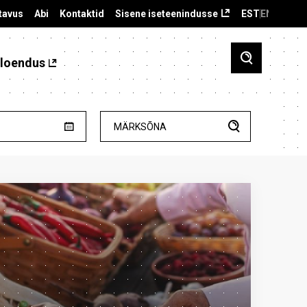
tavus
Abi
Kontaktid
Sisene iseteenindusse
EST
ENG
loendus
MÄRKSÕNA