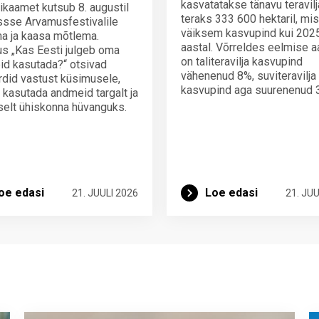
kasvatatakse tänavu teravilj
tikaamet kutsub 8. augustil
teraks 333 600 hektaril, mi
sse Arvamusfestivalile
väiksem kasvupind kui 2025
a ja kaasa mõtlema.
aastal. Võrreldes eelmise 
us „Kas Eesti julgeb oma
on taliteravilja kasvupind
d kasutada?“ otsivad
vähenenud 8%, suviteravilja
did vastust küsimusele,
kasvupind aga suurenenud 
 kasutada andmeid targalt ja
iselt ühiskonna hüvanguks.
oe edasi
Loe edasi
21. JUULI 2026
21. JUU