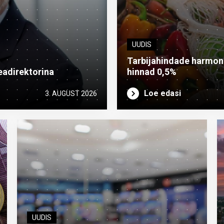
UUDIS
Tarbijahindade harmonee
eadirektorina
hinnad 0,5%
Loe edasi
3. AUGUST 2026
UUDIS