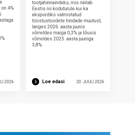
a
tootjahinnaindeks, mis näitab
s on 4%
Eestis nii koduturule kui ka
.
ekspordiks valmistatud
aastaga
tööstustoodete hindade muutust,
langes 2026. aasta juunis
võrreldes maiga 0,3% ja tõusis
3%.
võrreldes 2025. aasta juuniga
3,8%.
Loe edasi
LI 2026
20. JUULI 2026