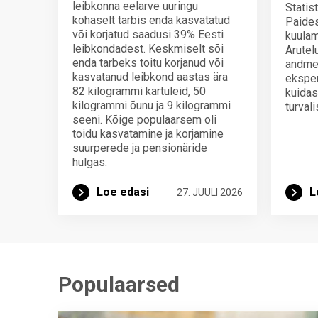
leibkonna eelarve uuringu
Statis
kohaselt tarbis enda kasvatatud
Paides
või korjatud saadusi 39% Eesti
kuulam
leibkondadest. Keskmiselt sõi
Arutel
enda tarbeks toitu korjanud või
andmei
kasvatanud leibkond aastas ära
eksper
82 kilogrammi kartuleid, 50
kuidas
kilogrammi õunu ja 9 kilogrammi
turval
seeni. Kõige populaarsem oli
toidu kasvatamine ja korjamine
suurperede ja pensionäride
hulgas.
Loe edasi
L
27. JUULI 2026
Populaarsed