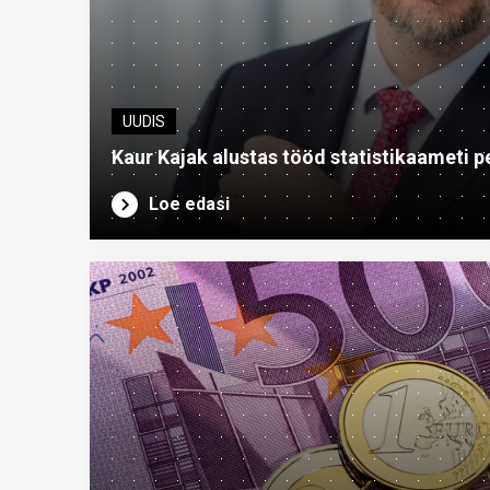
UUDIS
Kaur Kajak alustas tööd statistikaameti p
Loe edasi