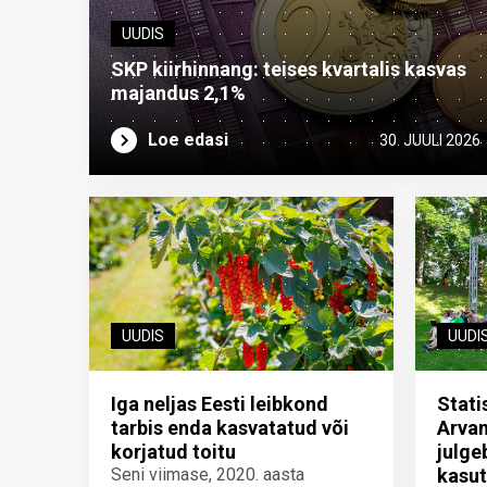
UUDIS
SKP kiirhinnang: teises kvartalis kasvas
majandus 2,1%
Loe edasi
30. JUULI 2026
UUDIS
UUDI
Iga neljas Eesti leibkond
Stati
tarbis enda kasvatatud või
Arvam
korjatud toitu
julg
Seni viimase, 2020. aasta
kasu