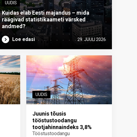
UUDIS
Kuidas elab Eesti majandus – mida
räägivad statistikaameti värsked
andmed?
Loe edasi
29. JUULI 2026
UUDIS
Juunis tõusis
tööstustoodangu
tootjahinnaindeks 3,8%
Tööstustoodangu