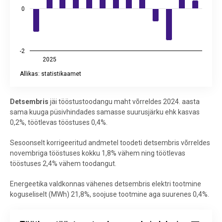
0
-2
2025
Allikas: statistikaamet
End of interactive chart.
Detsembris
jäi tööstustoodangu maht võrreldes 2024. aasta
sama kuuga püsivhindades samasse suurusjärku ehk kasvas
0,2%, töötlevas tööstuses 0,4%.
Sesoonselt korrigeeritud andmetel toodeti detsembris võrreldes
novembriga tööstuses kokku 1,8% vähem ning töötlevas
tööstuses 2,4% vähem toodangut.
Energeetika valdkonnas vähenes detsembris elektri tootmine
koguseliselt (MWh) 21,8%, soojuse tootmine aga suurenes 0,4%.
Töötleva tööstuse toodangu mahuindeks ja selle trend, jaanuar 20