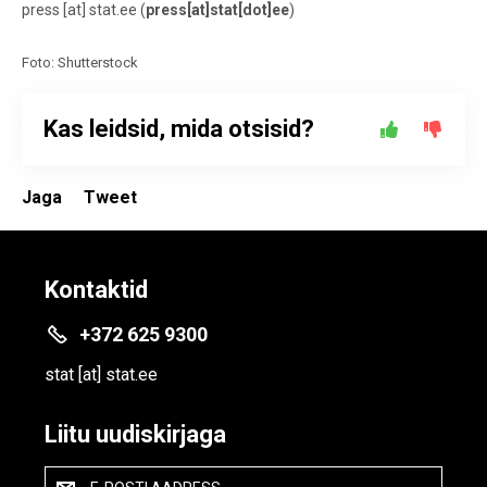
press
[at]
stat.ee
(
press[at]stat[dot]ee
)
Foto: Shutterstock
Kas leidsid, mida otsisid?
Jaga
Tweet
Kontaktid
+372 625 9300
stat
[at]
stat.ee
Liitu uudiskirjaga