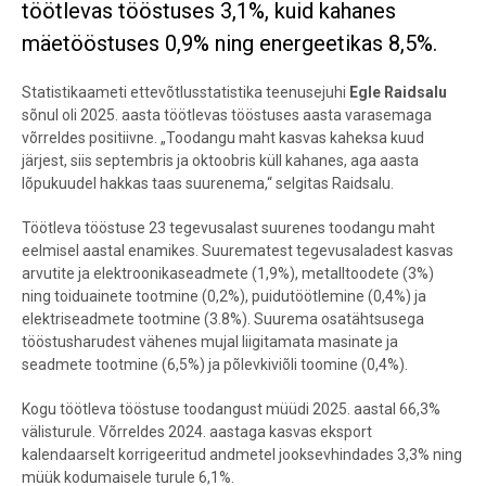
töötlevas tööstuses 3,1%, kuid kahanes
mäetööstuses 0,9% ning energeetikas 8,5%.
Statistikaameti ettevõtlusstatistika teenusejuhi
Egle Raidsalu
sõnul oli 2025. aasta töötlevas tööstuses aasta varasemaga
võrreldes positiivne. „Toodangu maht kasvas kaheksa kuud
järjest, siis septembris ja oktoobris küll kahanes, aga aasta
lõpukuudel hakkas taas suurenema,“ selgitas Raidsalu.
Töötleva tööstuse 23 tegevusalast suurenes toodangu maht
eelmisel aastal enamikes. Suurematest tegevusaladest kasvas
arvutite ja elektroonikaseadmete (1,9%), metalltoodete (3%)
ning toiduainete tootmine (0,2%), puidutöötlemine (0,4%) ja
elektriseadmete tootmine (3.8%). Suurema osatähtsusega
tööstusharudest vähenes
mujal liigitamata masinate ja
seadmete tootmine (6,5%) ja põlevkiviõli toomine (0,4%).
Kogu töötleva tööstuse toodangust müüdi 2025. aastal 66,3%
välisturule. Võrreldes 2024. aastaga kasvas eksport
kalendaarselt korrigeeritud andmetel jooksevhindades 3,3% ning
müük kodumaisele turule 6,1%.