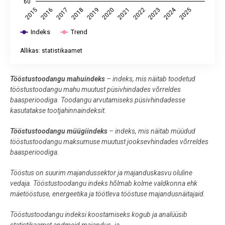
60
2024
2021
2017
2020
2016
2023
2019
2015
2022
2018
2025
Indeks
Trend
Allikas: statistikaamet
End of interactive chart.
Tööstustoodangu mahuindeks
– indeks, mis näitab toodetud
tööstustoodangu mahu muutust püsivhindades võrreldes
baasperioodiga. Toodangu arvutamiseks püsivhindadesse
kasutatakse tootjahinnaindeksit.
Tööstustoodangu müügiindeks
– indeks, mis näitab müüdud
tööstustoodangu maksumuse muutust jooksevhindades võrreldes
baasperioodiga.
Tööstus on suurim majandussektor ja majanduskasvu oluline
vedaja. Tööstustoodangu indeks hõlmab kolme valdkonna ehk
mäetööstuse, energeetika ja töötleva tööstuse majandusnäitajaid.
Tööstustoodangu indeksi koostamiseks kogub ja analüüsib