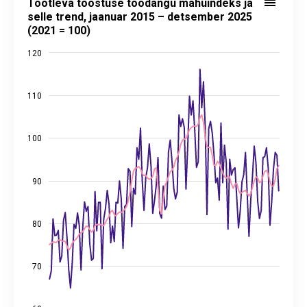
Töötleva tööstuse toodangu mahuindeks ja
Line chart with 2 lines.
selle trend, jaanuar 2015 – detsember 2025
(2021 = 100)
Allikas: statistikaamet
View as data table, Töötleva tööstuse toodangu mahuindeks ja sel
120
The chart has 1 X axis displaying categories.
The chart has 2 Y axes displaying values, and values.
110
100
90
80
70