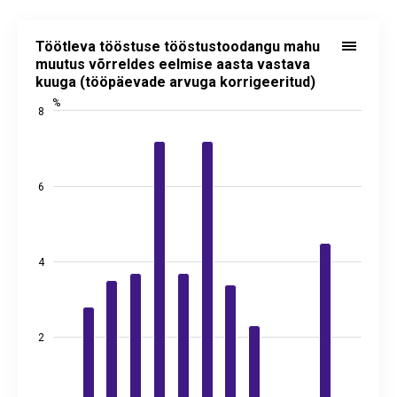
Töötleva tööstuse tööstustoodangu mahu muutus võrreldes eelmise
Töötleva tööstuse tööstustoodangu mahu
Bar chart with 13 bars.
muutus võrreldes eelmise aasta vastava
kuuga (tööpäevade arvuga korrigeeritud)
Allikas: statistikaamet
View as data table, Töötleva tööstuse tööstustoodangu mahu muut
%
8
The chart has 1 X axis displaying categories.
The chart has 2 Y axes displaying %, and values.
6
4
2