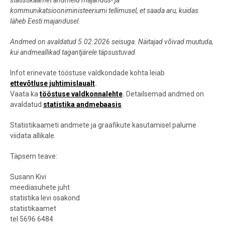
statistikaamet andmeid majandus- ja
kommunikatsiooniministeeriumi tellimusel, et saada aru, kuidas
läheb Eesti majandusel.
Andmed on avaldatud 5.02.2026 seisuga. Näitajad võivad muutuda,
kui andmeallikad tagantjärele täpsustuvad.
Infot erinevate tööstuse valdkondade kohta leiab
ettevõtluse juhtimislaualt
.
Vaata ka
tööstuse valdkonnalehte
.
Detailsemad andmed on
avaldatud
statistika andmebaasis
.
Statistikaameti andmete ja graafikute kasutamisel palume
viidata allikale.
Täpsem teave:
Susann Kivi
meediasuhete juht
statistika levi osakond
statistikaamet
tel 5696 6484