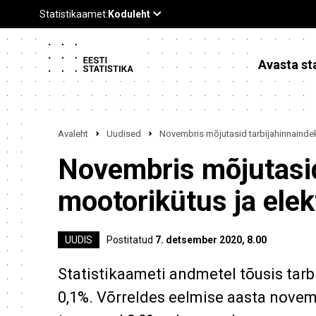
Avasta sta
Avaleht
Uudised
Novembris mõjutasid tarbijahinnaindek
Novembris mõjutasid
mootorikütus ja elek
UUDIS
Postitatud
7. detsember 2020, 8.00
Statistikaameti andmetel tõusis tar
0,1%. Võrreldes eelmise aasta novemb