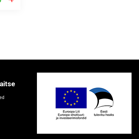
aitse
e
ted