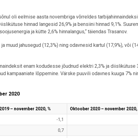
sõnul oli eelmise aasta novembriga võrreldes tarbijahinnaindeksi
islikütuse hinnad langesid 26,9% ja bensiini hinnad 9,1%. Suurem
soojusenergia ja kütte 2,6% hinnalangus,“ täiendas Trasanov.
ja muud jahusegud (12,3%) ning odavnesid kartul (17,9%), või (14
nnaindeksit enam kodudesse jõudnud elektri 2,3% ja diislikütuse
nud kampaaniate lõppemine. Värske puuvili odavnes kuuga 7% ni
mber 2020
2019 – november 2020, %
Oktoober 2020 –
november 2020,
-1,1
0,7