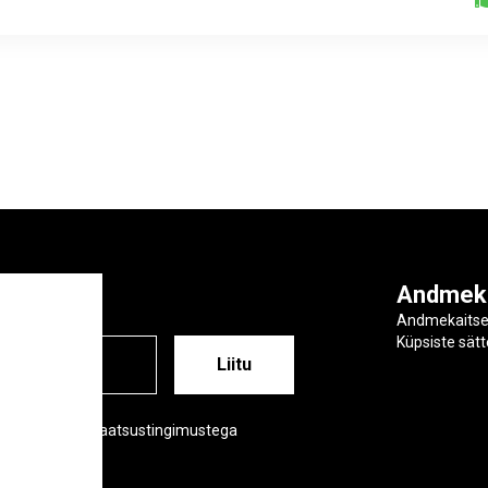
ga
Andmek
Andmekaits
Küpsiste sät
ESS
õustud meie privaatsustingimustega
tsustingimused