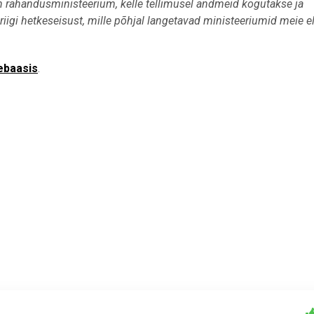
n rahandusministeerium, kelle tellimusel andmeid kogutakse ja
iigi hetkeseisust, mille põhjal langetavad ministeeriumid meie e
ebaasis
.