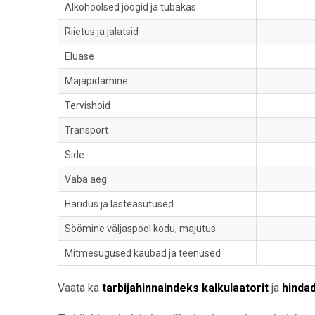
Alkohoolsed joogid ja tubakas
Riietus ja jalatsid
Eluase
Majapidamine
Tervishoid
Transport
Side
Vaba aeg
Haridus ja lasteasutused
Söömine väljaspool kodu, majutus
Mitmesugused kaubad ja teenused
Vaata ka
tarbijahinnaindeks kalkulaatorit
ja
hinda