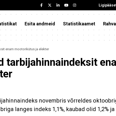
Ligipääse
tistikat
Esita andmeid
Statistikaamet
Rahva
sit enam mootorikütus ja elekter
 tarbijahinnaindeksit en
ter
bijahinnaindeks novembris võrreldes oktoobr
riga langes indeks 1,1%, kaubad olid 1,2% ja