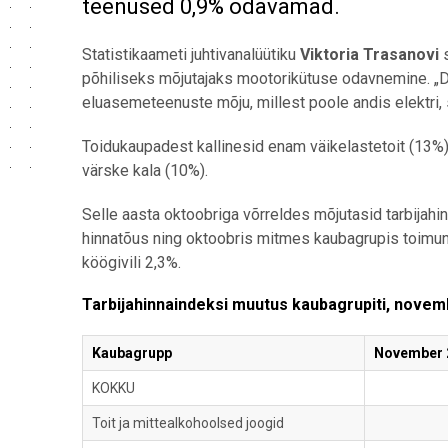
teenused 0,9% odavamad.
Statistikaameti juhtivanalüütiku
Viktoria Trasanovi
põhiliseks mõjutajaks mootorikütuse odavnemine. „Di
eluasemeteenuste mõju, millest poole andis elektri, 
Toidukaupadest kallinesid enam väikelastetoit (13%) 
värske kala (10%).
Selle aasta oktoobriga võrreldes mõjutasid tarbijahi
hinnatõus ning oktoobris mitmes kaubagrupis toimu
köögivili 2,3%.
Tarbijahinnaindeksi muutus kaubagrupiti, nove
Kaubagrupp
November 
KOKKU
Toit ja mittealkohoolsed joogid