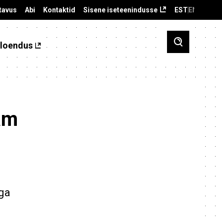
tavus
Abi
Kontaktid
Sisene iseteenindusse
EST
ENG
loendus
am
iga