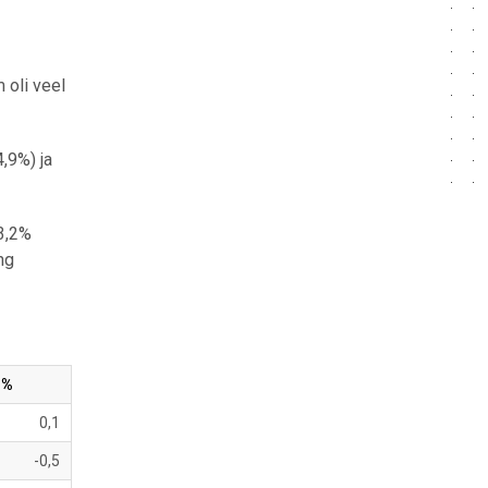
 oli veel
,9%) ja
 3,2%
ng
 %
0,1
-0,5