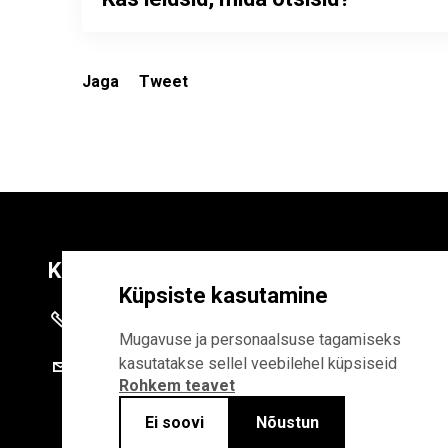
Jaga
Tweet
Kontaktid
Liitu uudiskirja
Küpsiste kasutamine
+372 625 9300
E-POSTI AADR
Mugavuse ja personaalsuse tagamiseks
kasutatakse sellel veebilehel küpsiseid
stat@stat.ee
Rohkem teavet
Liitudes uudiskirjaga, n
Statistikaameti privaa
Ei soovi
Nõustun