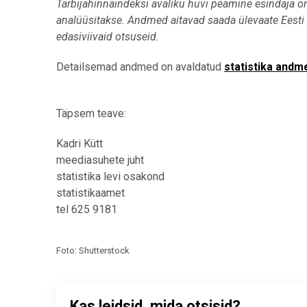
Tarbijahinnaindeksi avaliku huvi peamine esindaja o
analüüsitakse. Andmed aitavad saada ülevaate Eesti r
edasiviivaid otsuseid.
Detailsemad andmed on avaldatud
statistika andm
Täpsem teave:
Kadri Kütt
meediasuhete juht
statistika levi osakond
statistikaamet
tel 625 9181
Foto: Shutterstock
Kas leidsid, mida otsisid?