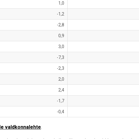
1,0
-1,2
-2,8
0,9
3,0
-7,3
-2,3
2,0
2,4
-1,7
-0,4
de valdkonnalehte
.