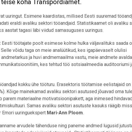
teise koha Transpordiamet.
evat uuringut. Esimene kaardistas, millised Eesti suuremad tööand
ati eraldi avaliku sektori tööandjaid. Statistikaamet oli avaliku s
ks aastat tagasi läbi viidud samasuguses uuringus.
t Eesti töötajate poolt esimese kolme hulka väljavalituks saada 
Selle võidu taga on meie analüütikud, kes igapäevaselt olulisi
svav andmetarkus ja huvi andmemaailma vastu, meie andmete avald
mmunikatsioonitiim, kes tehtud töö sotsiaalmeedia auditooriumi 
tööandjad kokku ühe tööturu. Erasektoris töötamise eelistajaid o
 19%). Kõige mainekamad avaliku sektori asutused jõuavad oma tu
gib parem materiaalne motivatsioonipakett, aga inimesed hindava
timiskultuuri. Samas avaliku sektori asutuste kasuks räägib miss
ar Emori uuringuekspert
Mari-Ann Ploom
.
me anname arvudele tähenduse ning paneme andmed lugusid jutust