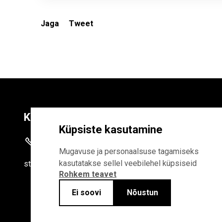
Jaga
Tweet
Kontaktid
Liitu uudiskirja
Küpsiste kasutamine
+372 625 9300
E-POSTI AADR
Mugavuse ja personaalsuse tagamiseks
kasutatakse sellel veebilehel küpsiseid
stat
[at]
stat.ee
Rohkem teavet
Liitudes uudiskirjaga, n
Statistikaameti privaa
Ei soovi
Nõustun