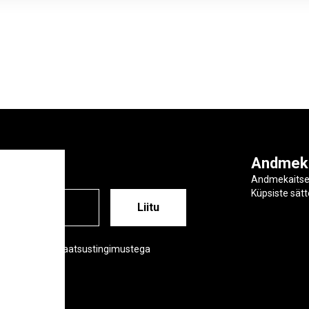
ga
Andmek
Andmekaits
Küpsiste sät
ESS
õustud meie privaatsustingimustega
tsustingimused