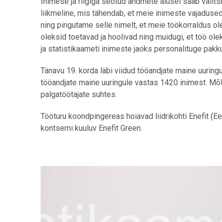
Inimese ja riigiga seotud andmete alusel saab valits
liikmeline, mis tähendab, et meie inimeste vajadused
ning pingutame selle nimelt, et meie töökorraldus ol
oleksid toetavad ja hoolivad ning muidugi, et töö o
ja statistikaameti inimeste jaoks personalituge pakku
Tänavu 19. korda läbi viidud tööandjate maine uuring
tööandjate maine uuringule vastas 1420 inimest. Mõl
palgatöötajate suhtes.
Tööturu koondpingereas hoiavad liidrikohti
Enefit (E
kontserni kuuluv Enefit Green.