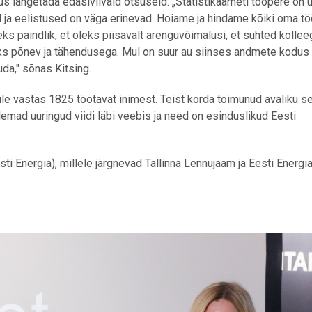
us langetada edasiviivaid otsuseid. „Statistikaameti tööpere on 
 ja eelistused on väga erinevad. Hoiame ja hindame kõiki oma tö
eks paindlik, et oleks piisavalt arenguvõimalusi, et suhted kolle
leks põnev ja tähendusega. Mul on suur au siinses andmete kodus
da," sõnas Kitsing.
ule vastas 1825 töötavat inimest. Teist korda toimunud avaliku se
emad uuringud viidi läbi veebis ja need on esinduslikud Eesti
esti Energia), millele järgnevad Tallinna Lennujaam ja Eesti Energi