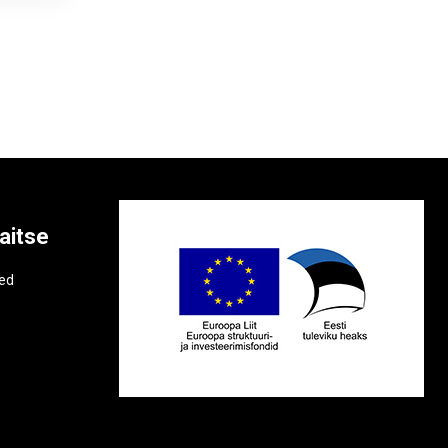
aitse
e
ted