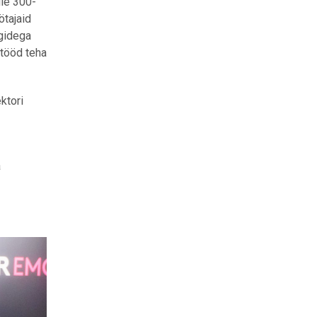
üle 300-
ötajaid
egidega
 tööd teha
ktori
a