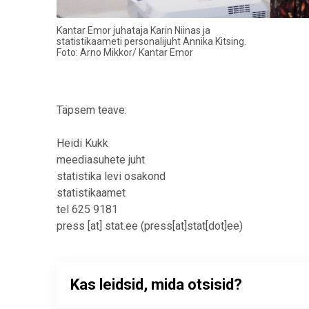
Kantar Emor juhataja Karin Niinas ja
statistikaameti personalijuht Annika Kitsing.
Foto: Arno Mikkor/ Kantar Emor
Täpsem teave:
Heidi Kukk
meediasuhete juht
statistika levi osakond
statistikaamet
tel 625 9181
press
[at]
stat.ee
(press[at]stat[dot]ee)
Kas leidsid, mida otsisid?