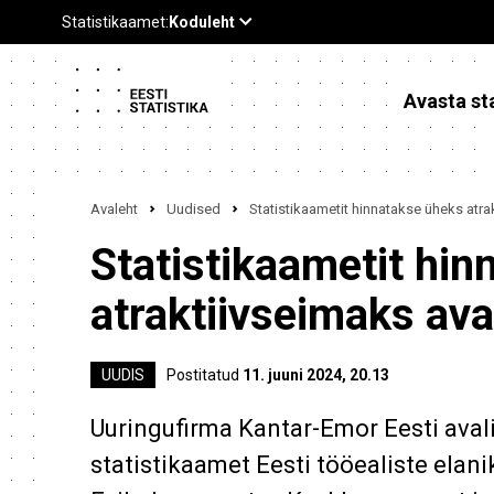
Avasta sta
Avaleht
Uudised
Statistikaametit hinnatakse üheks atra
Statistikaametit hi
atraktiivseimaks ava
UUDIS
Postitatud
11. juuni 2024, 20.13
Uuringufirma Kantar-Emor Eesti avali
statistikaamet Eesti tööealiste elan