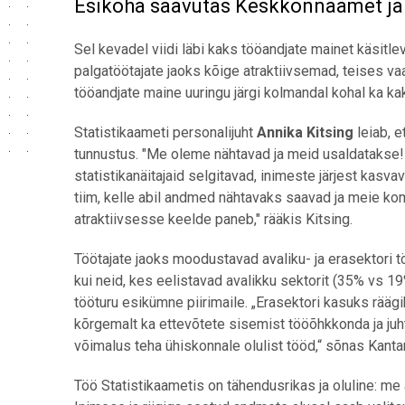
Esikoha saavutas Keskkonnaamet ja 
Sel kevadel viidi läbi kaks tööandjate mainet käsitl
palgatöötajate jaoks kõige atraktiivsemad, teises vaad
tööandjate maine uuringu järgi kolmandal kohal ka ka
Statistikaameti personalijuht
Annika Kitsing
leiab, e
tunnustus. "Me oleme nähtavad ja meid usaldatakse! 
statistikanäitajaid selgitavad, inimeste järjest ka
tiim, kelle abil andmed nähtavaks saavad ja meie ko
atraktiivsesse keelde paneb," rääkis Kitsing.
Töötajate jaoks moodustavad avaliku- ja erasektori 
kui neid, kes eelistavad avalikku sektorit (35% vs
tööturu esikümne piirimaile. „Erasektori kasuks rää
kõrgemalt ka ettevõtete sisemist tööõhkkonda ja juh
võimalus teha ühiskonnale olulist tööd,“ sõnas Kant
Töö Statistikaametis on tähendusrikas ja oluline: 