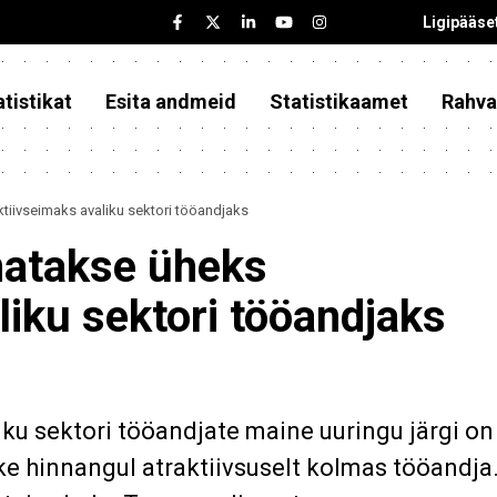
Ligipääse
tistikat
Esita andmeid
Statistikaamet
Rahva
ktiivseimaks avaliku sektori tööandjaks
nnatakse üheks
liku sektori tööandjaks
ku sektori tööandjate maine uuringu järgi on
ike hinnangul atraktiivsuselt kolmas tööandja