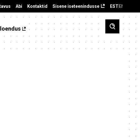
tavus
Abi
Kontaktid
Sisene iseteenindusse
EST
ENG
loendus
.