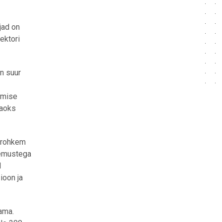
jad on
ektori
on suur
amise
jaoks
n rohkem
lemustega
d
ioon ja
ama.