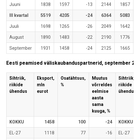
Juuni
1838
1597
-13
2144
1857
III kvartal
5519
4205
-24
6364
5083
Juuli
1698
1265
-26
2049
1642
August
1890
1483
-22
2190
1776
September
1931
1458
-24
2125
1665
Eesti peamised väliskaubanduspartnerid, september 20
Sihtriik,
Eksport,
Osatähtsus,
Muutus
Sihtriik,
riikide
mln
%
võrreldes
riikide
ühendus
eurot
eelmise
ühendus
aasta
sama
kuuga, %
KOKKU
1458
100
-24
KOKKU
EL-27
1118
77
-16
EL-27