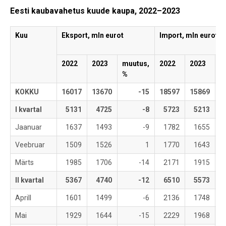
Eesti kaubavahetus kuude kaupa, 2022–2023
Kuu
Eksport, mln eurot
Import, mln eurot
2022
2023
muutus,
2022
2023
m
%
%
KOKKU
16017
13670
-15
18597
15869
I kvartal
5131
4725
-8
5723
5213
Jaanuar
1637
1493
-9
1782
1655
Veebruar
1509
1526
1
1770
1643
Märts
1985
1706
-14
2171
1915
II kvartal
5367
4740
-12
6510
5573
Aprill
1601
1499
-6
2136
1748
Mai
1929
1644
-15
2229
1968