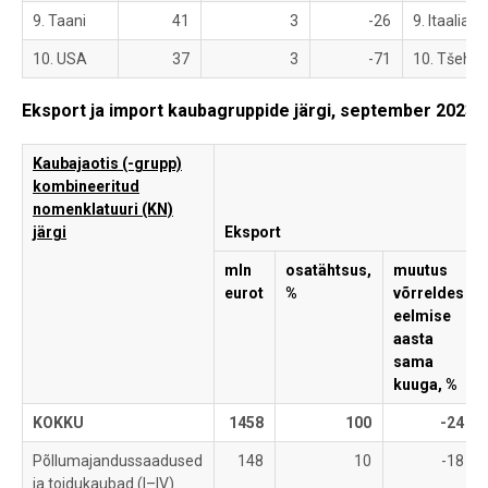
9. Taani
41
3
-26
9. Itaalia
10. USA
37
3
-71
10. Tšehhi
Eksport ja import kaubagruppide järgi, september 2023
Kaubajaotis (-grupp)
kombineeritud
nomenklatuuri (KN)
järgi
Eksport
mln
osatähtsus,
muutus
eurot
%
võrreldes
eelmise
aasta
sama
kuuga, %
KOKKU
1458
100
-24
Põllumajandussaadused
148
10
-18
ja toidukaubad (I–IV)