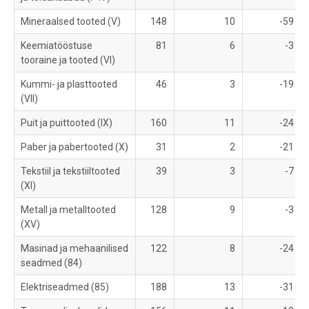
Mineraalsed tooted (V)
148
10
-59
Keemiatööstuse
81
6
-3
tooraine ja tooted (VI)
Kummi- ja plasttooted
46
3
-19
(VII)
Puit ja puittooted (IX)
160
11
-24
Paber ja pabertooted (X)
31
2
-21
Tekstiil ja tekstiiltooted
39
3
-7
(XI)
Metall ja metalltooted
128
9
-3
(XV)
Masinad ja mehaanilised
122
8
-24
seadmed (84)
Elektriseadmed (85)
188
13
-31