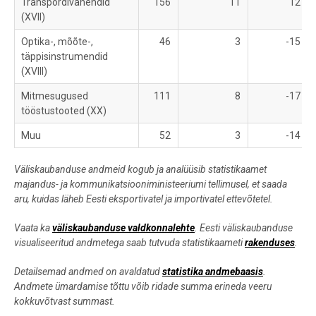
Transpordivahendid
156
11
12
(XVII)
Optika-, mõõte-,
46
3
-15
täppisinstrumendid
(XVIII)
Mitmesugused
111
8
-17
tööstustooted (XX)
Muu
52
3
-14
Väliskaubanduse andmeid kogub ja analüüsib statistikaamet
majandus- ja kommunikatsiooniministeeriumi tellimusel, et saada
aru, kuidas läheb Eesti eksportivatel ja importivatel ettevõtetel.
Vaata ka
väliskaubanduse valdkonnalehte
. Eesti väliskaubanduse
visualiseeritud andmetega saab tutvuda statistikaameti
rakenduses
.
Detailsemad andmed on avaldatud
statistika andmebaasis
.
Andmete ümardamise tõttu võib ridade summa erineda veeru
kokkuvõtvast summast.