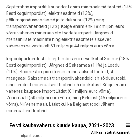
Septembris imporditi kaupadest enim mineraalseid tooteid (14%
Eesti koguimpordist), elektriseadmeid (13%),
põllumajandussaaduseid ja toidukaupu (12%) ning
transpordivahendeid (12%). Kõige enam ehk 182 miljoni euro
võrra vähenes mineraalsete toodete import. Järgnesid
mehaaniliste masinate ning elektriseadmete sisseveo
vähenemine vastavalt 51 miljoni ja 44 miljoni euro võrra.
Impordipartneritest oli septembris esimesel kohal Soome (18%
Eesti koguimpordist). Järgnesid Saksamaa (11%) ja Leedu
(11%). Soomest imporditi enim mineraalseid tooteid, sh
maagaasi, Saksamaalt transpordivahendeid, sh sõiduautosid,
ning Leedust mineraalseid tooteid, sh diislikütust. Kõige enam
vähenes kaupade import Lätist (61 miljoni euro võrra),
Venemaalt (50 miljoni euro võrra) ning Belgiast (45 miljoni euro
võrra). Nii Venemaalt, Lätist kui ka Belgiast toodi vähem
mineraalseid tooteid.
Eesti kaubavahetus kuude kaupa, 2021–2023
Eesti kaubavahetus kuude kaupa, 2021–2023
Allikas: statistikaamet
Line chart with 4 lines.
miljonit eurot