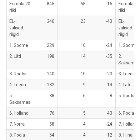
Euroala 20
845
58
-16
Euroala 20
riiki
riiki
EL-i
340
23
-43
EL-i
välised
välised
riigid
riigid
1. Soome
229
16
-24
1. Soome
2. Läti
198
14
-35
2.
Saksamaa
3. Rootsi
140
10
-20
3. Leedu
4. Leedu
132
9
14
4. Läti
5.
88
6
-8
5. Rootsi
Saksamaa
6. Holland
76
5
43
6. Poola
7. Norra
58
4
-24
7. Holland
8. Poola
54
4
-12
8. Hiina