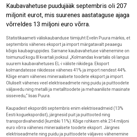
Kaubavahetuse puudujääk septembris oli 207
miljonit eurot, mis suurenes aastataguse ajaga
võrreldes 13 miljoni euro võrra.
Statistikaameti väliskaubanduse tiimijuht
Evelin Puura
märkis, et
septembris vähenes eksport ja import märgatavalt peaaegu
kõigis kaubagruppides. Sarnane kaubavahetuse vähenemine on
toimunud kogu III kvartali jooksul. „Kolmandas kvartalis oli langus
suurem kaubavahetuses EL-i väliste riikidega. Eksport
kolmandatesse riikidesse vähenes 41% ja import nendest 44%.
Kõige enam vähenes mineraalsete toodete eksport ja import.
Oluliselt vähenes veel elektriseadmete ning puidu ja puittoodete
väljavedu ning metalli ja metalltoodete ja mehaaniliste masinate
sissevedu,“ lisas Puura.
Kaupadest eksporditi septembris enim elektriseadmeid (13%
Eesti koguekspordist), järgnesid puit ja puittooted ning
transpordivahendid (kumbki 11%). Kõige rohkem ehk 214 miljoni
euro võrra vähenes mineraalsete toodete eksport. Järgnes
elektriseadmete ning puidu ja puittoodete väljaveo vähenemine