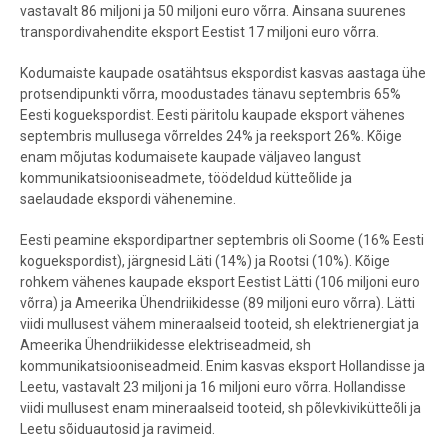
vastavalt 86 miljoni ja 50 miljoni euro võrra. Ainsana suurenes
transpordivahendite eksport Eestist 17 miljoni euro võrra.
Kodumaiste kaupade osatähtsus ekspordist kasvas aastaga ühe
protsendipunkti võrra, moodustades tänavu septembris 65%
Eesti koguekspordist. Eesti päritolu kaupade eksport vähenes
septembris mullusega võrreldes 24% ja reeksport 26%. Kõige
enam mõjutas kodumaisete kaupade väljaveo langust
kommunikatsiooniseadmete, töödeldud kütteõlide ja
saelaudade ekspordi vähenemine.
Eesti peamine ekspordipartner septembris oli Soome (16% Eesti
koguekspordist), järgnesid Läti (14%) ja Rootsi (10%). Kõige
rohkem vähenes kaupade eksport Eestist Lätti (106 miljoni euro
võrra) ja Ameerika Ühendriikidesse (89 miljoni euro võrra). Lätti
viidi mullusest vähem mineraalseid tooteid, sh elektrienergiat ja
Ameerika Ühendriikidesse elektriseadmeid, sh
kommunikatsiooniseadmeid. Enim kasvas eksport Hollandisse ja
Leetu, vastavalt 23 miljoni ja 16 miljoni euro võrra. Hollandisse
viidi mullusest enam mineraalseid tooteid, sh põlevkivikütteõli ja
Leetu sõiduautosid ja ravimeid.