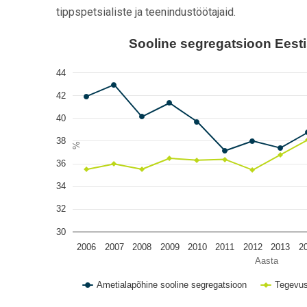
tippspetsialiste ja teenindustöötajaid.
Sooline segregatsioon Eestis, 2006–2019
Sooline segregatsioon Eest
Line chart with 2 lines.
44
View as data table, Sooline segregatsioon Eestis
42
The chart has 1 X axis displaying Aasta.
40
The chart has 1 Y axis displaying %. Data ranges fro
38
%
36
34
32
30
2006
2007
2008
2009
2010
2011
2012
2013
2
Aasta
Ametialapõhine sooline segregatsioon
Tegevus