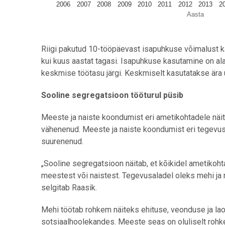
2006
2007
2008
2009
2010
2011
2012
2013
2
Aasta
End of interactive chart.
Riigi pakutud 10-tööpäevast isapuhkuse võimalust k
kui kuus aastat tagasi. Isapuhkuse kasutamine on al
keskmise töötasu järgi. Keskmiselt kasutatakse ära
Sooline segregatsioon tööturul püsib
Meeste ja naiste koondumist eri ametikohtadele näi
vähenenud. Meeste ja naiste koondumist eri tegevus
suurenenud.
„Sooline segregatsioon näitab, et kõikidel ametikoht
meestest või naistest. Tegevusaladel oleks mehi ja 
selgitab Raasik.
Mehi töötab rohkem näiteks ehituse, veonduse ja lao
sotsiaalhoolekandes. Meeste seas on oluliselt rohk