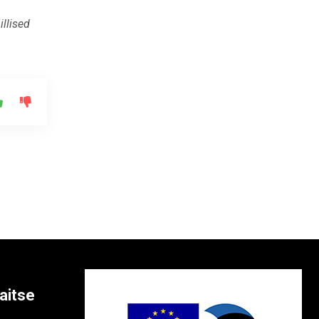
illised
aitse
e