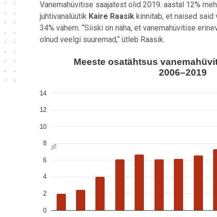
Vanemahüvitise saajatest olid 2019. aastal 12% mehe
juhtivanalüütik
Kaire Raasik
kinnitab, et naised sai
34% vähem. “Siiski on näha, et vanemahüvitise erinev
olnud veelgi suuremad,“ ütleb Raasik.
Meeste osatähtsus vanemahüvitise saajate seas, 
Meeste osatähtsus vanemahüviti
2006–2019
Bar chart with 14 bars.
View as data table, Meeste osatähtsus vanemahüv
14
The chart has 1 X axis displaying Aasta.
12
The chart has 1 Y axis displaying %. Data ranges fro
10
8
%
6
4
2
0