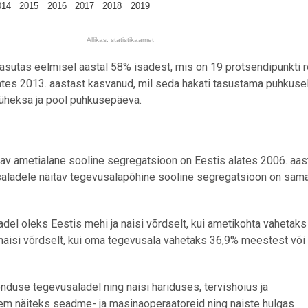
014
2015
2016
2017
2018
2019
Allikas: statistikaamet
asutas eelmisel aastal 58% isadest, mis on 19 protsendipunkti
ates 2013. aastast kasvanud, mil seda hakati tasustama puhkusel
 üheksa ja pool puhkusepäeva.
tav ametialane sooline segregatsioon on Eestis alates 2006. aas
aladele näitav tegevusalapõhine sooline segregatsioon on samal
adel oleks Eestis mehi ja naisi võrdselt, kui ametikohta vahetak
naisi võrdselt, kui oma tegevusala vahetaks 36,9% meestest või 
nduse tegevusaladel ning naisi hariduses, tervishoius ja
em näiteks seadme- ja masinaoperaatoreid ning naiste hulgas