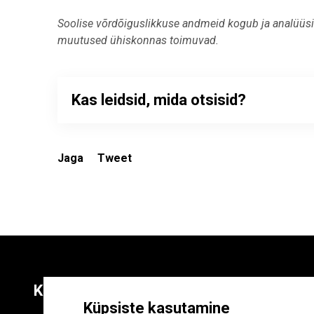
End of interactive chart.
Soolise võrdõiguslikkuse andmeid kogub ja analüüsib 
muutused ühiskonnas toimuvad.
Kas leidsid, mida otsisid?
Jaga
Tweet
Kontaktid
Liitu uudiskirja
Küpsiste kasutamine