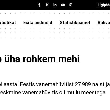
Ligipä
tistikat
Esita andmeid
Statistikaamet
Rahva
b üha rohkem mehi
l aastal Eestis vanemahüvitist 27 989 naist j
keskmine vanemahüvitis oli mullu meestega
.