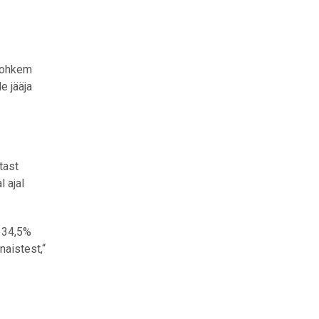
 rohkem
e jääja
tast
 ajal
s 34,5%
naistest,“