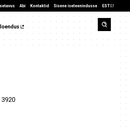
äsetavus
Abi
Kontaktid
Sisene iseteenindusse
EST
ENG
loendus
a 3920