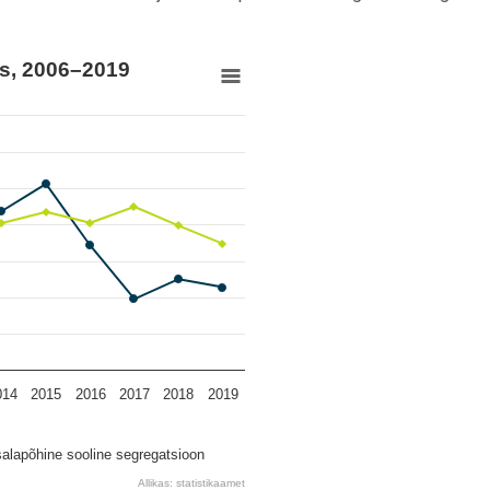
is, 2006–2019
, 2006–2019
m 33.9 to 42.94.
014
2015
2016
2017
2018
2019
alapõhine sooline segregatsioon
Allikas: statistikaamet