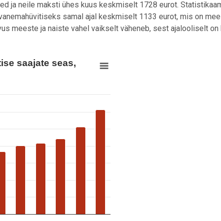
d ja neile maksti ühes kuus keskmiselt 1728 eurot. Statistikaa
d vanemahüvitiseks samal ajal keskmiselt
1133
eurot, mis on mee
us meeste ja naiste vahel vaikselt väheneb, sest ajalooliselt on 
2006–2019
se saajate seas,
itise saajate seas, 2006–2019
m 2.05 to 12.28.