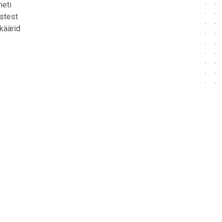
meti
stest
käärid