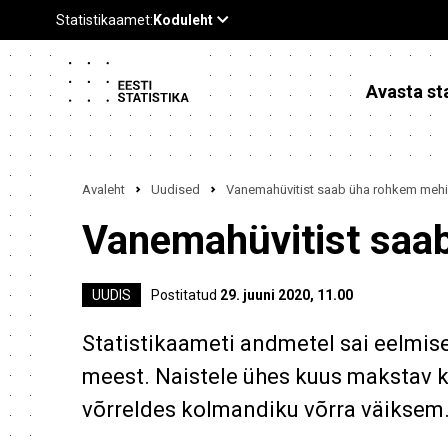
Avasta sta
Avaleht
Uudised
Vanemahüvitist saab üha rohkem mehi
Vanemahüvitist saa
UUDIS
Postitatud
29. juuni 2020, 11.00
Statistikaameti andmetel sai eelmise
meest. Naistele ühes kuus makstav 
võrreldes kolmandiku võrra väiksem