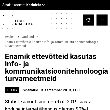
Avaleht
Uudised
Enamik ettevõtteid kasutas info- ja kommunikatsioonitehnoloogia
turvameetmeid
Enamik ettevõtteid kasutas
info- ja
kommunikatsioonitehnoloogia
turvameetmeid
UUDIS
Postitatud
19. september 2019, 11.00
Statistikaameti andmetel oli 2019. aastal
kodune internetiühendus olemas 90%-l