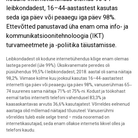
leibkondadest, 16–44-aastastest kasutas
seda iga päev või peaaegu iga päev 98%.
Ettevõtted panustavad üha enam oma info- ja
kommunikatsioonitehnoloogia (IKT)
turvameetmete ja -poliitika täiustamisse.
Leibkondadest oli kodune internetiühendus kõige enam olemas
lastega peredel (üle 99%). Üksikvanemate peredes oli
püsiühendus 99,5%-l leibkondadest, 2018. aastal oli sama näitaja
98,2%. Viimase kolme kuu jooksul kasutas 16–44-aastastest
internetti iga päev või peaaegu iga päev 98%, vanuserühmas 65‒
74 suurenes sama näitaja 71%-st 75%-ni. Kodust ja töökohast
eemal tarbis internetti telefoni vahendusel 83,3% ja
kaasaskantavas arvutis 36,6% kasutajatest. Võrreldes eelnenud
aastaga olid mõlemad näitajad tõusuteel. Vanuserühmi
võrreldes tuleb esile selge trend – mida nooremad on
internetikasutajad, seda enam ollakse internetis liikvel olles ja
telefoni kaudu.