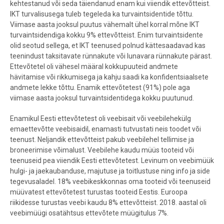
kehtestanud või seda täiendanud enam kui viiendik ettevõtteist.
IKT turvalisusega tuleb tegeleda ka turvaintsidentide tõttu.
Viimase aasta jooksul puutus vähemalt ühel korral mõne IKT
turvaintsidendiga kokku 9% ettevõtteist. Enim turvaintsidente
olid seotud sellega, et IKT teenused polnud kättesaadavad kas
teenindust taksitavate rünnakute või lunavara rünnakute pärast.
Ettevõtetel oli vähesel määral kokkupuuteid andmete
hävitamise või rikkumisega ja kahju saadi ka konfidentsiaalsete
andmete lekke tõttu. Enamik ettevõtetest (91%) pole aga
viimase aasta jooksul turvaintsidentidega kokku puutunud.
Enamikul Eesti ettevõtetest oli veebisait või veebilehekülg
emaettevõtte veebisaidil, enamasti tutvustati neis toodet või
teenust. Neljandik ettevõtteist pakub veebilehel tellimise ja
broneerimise võimalust. Veebilehe kaudu müüs tooteid või
teenuseid pea viiendik Eesti ettevõtetest. Levinum on veebimüük
hulgi- ja jaekaubanduse, majutuse ja toitlustuse ning info ja side
tegevusaladel. 18% veebikeskkonnas oma tooteid või teenuseid
müüvatest ettevõtetest turustas tooteid Eestis. Euroopa
riikidesse turustas veebi kaudu 8% ettevõtteist. 2018. aastal oli
veebimüügi osatähtsus ettevõtete müügitulus 7%.