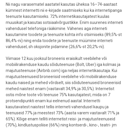
Nii nagu varasematel aastatel kasutas üheksa 16–74-aastast
kümnest internetti nii e-kirjade saatmiseks kui ka internetipanga
teenuste kasutamiseks. 72% internetikasutajatest kuulas
muusikat ja kasutas sotsiaalvõrgustikke. Enim suurenes interneti
vahendusel telefoniga rääkimine. Vähenes aga interneti
kasutamine toodete ja teenuste kohta info otsimiseks (89,5%-st
86,4%-ni) ning enda toodete ja teenuste müümine interneti
vahendusel, sh oksjonite pidamine (26,6%-st 20,2%-ni).
Viimase 12 kuu jooksul broneeris eraisikult veebilehe või
mobiilirakenduse kaudu sõiduteenuse (Bolt, Uber) iga kolmas ja
majutusteenuse (Airbnb.com) iga neljas internetikasutaja. Kui
majutusteenuseid broneerisid veebilehe või mobiilirakenduse
kaudu naised ja mehed võrdselt, siis sõiduteenuseid broneerisid
mehed naistest enam (vastavalt 34,9% ja 30,5%). Internetist
ostis mõne toote või teenuse 75% kasutajatest, mida on 7
protsendipunkti enam kui eelnenud aastal. Internetti
kasutavatest naistest tellis interneti vahendusel kaupu ja
teenuseid 77% ja meestest 73% (aasta varem vastavalt 71% ja
65%). Kõige enam telliti internetist reisi- ja majutusteenuseid
(70%), kindlustuspoliise (66%) ning kontserdi-, kino-, teatri- jm