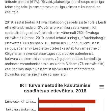
ürituste pileteid (61%). Rõivaid, jalatseid ja spordikaupu ostis iga
teine ning toitu ja esmatarbekaupu iga kolmas e-kaubanduse
kasutaja.
2019. aastal töötas IKT kvalifikatsiooniga spetsialiste 15%-s Eesti
ettevõtteist, mida on 2% võrra rohkem kui aasta varem. IKT
spetsialistidega ettevõtteid oli enim vähemalt 250 hõivatuga
ettevõtete rühmas. 2019. aastal tehtud uuringu „Infotehnoloogia
ettevõttes“ uus teema oli IKT turvalisus. Uuringu tulemustest
selgus, et enamik Eesti ettevõtetest kasutab turvameetmeid.
Kõige enam rakendatakse tugevat paroolide autentimist,
tarkvara värskemaid versioone, võrgujuurdepääsu kontrolle ja
andmete varundamist eraldi asukohta. Vähem (7% ettevõtteist)
kasutati kasutaja tuvastamist biomeetriliste meetoditega
(tuvastus sõrmejälje, hääle või näo järgi)
IKT turvameetodite kasutamise osatähtsus ettevõttes, 2018
IKT turvameetodite kasutamise
osatähtsus ettevõttes, 2018
Bar chart with 11 bars.
View as data table, IKT turvameetodite kasutamise osatähtsus ett
Erinevate IKT turva…
The chart has 1 X axis displaying categories.
Tarkvara värskema…