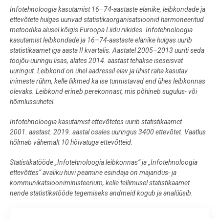
Infotehnoloogia kasutamist 16–74-aastaste elanike, leibkondade ja
ettevõtete hulgas uurivad statistikaorganisatsioonid harmoneeritud
metoodika alusel kõigis Euroopa Liidu riikides. Infotehnoloogia
kasutamist leibkondade ja 16–74-aastaste elanike hulgas uurib
statistikaamet iga aasta II kvartalis. Aastatel 2005–2013 uuriti seda
tööjõu-uuringu lisas, alates 2014. aastast tehakse iseseisvat
uuringut. Leibkond on ühel aadressil elav ja ühist raha kasutav
inimeste rühm, kelle liikmed ka ise tunnistavad end ühes leibkonnas
olevaks. Leibkond erineb perekonnast, mis põhineb sugulus- või
hõimlussuhetel.
Infotehnoloogia kasutamist ettevõtetes uurib statistikaamet
2001. aastast. 2019. aastal osales uuringus 3400 ettevõtet. Vaatlus
hõlmab vähemalt 10 hõivatuga ettevõtteid.
Statistikatööde „Infotehnoloogia leibkonnas“ ja „Infotehnoloogia
ettevõttes“ avaliku huvi peamine esindaja on majandus- ja
kommunikatsiooniministeerium, kelle tellimusel statistikaamet
nende statistikatööde tegemiseks andmeid kogub ja analüüsib.