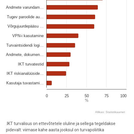
The chart has 1 Y axis displaying %. Data ranges from 6.6 to 86.1.
Andmete varundam…
Tugev paroolide au…
Võrgujuurdepääsu …
VPN-i kasutamine
Turvaintsidendi logi…
Andmete, dokumen…
IKT turvatestid
IKT riskianalüüside…
Kasutaja tuvastami…
0
25
50
75
100
%
Allikas: Statistikaamet
End of interactive chart.
.IKT turvalisus on ettevõtetele oluline ja sellega tegeldakse
pidevalt: viimase kahe aasta jooksul on turvapoliitika