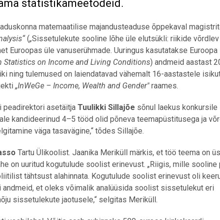
ama statistikameetodeid.
teaduskonna matemaatilise majandusteaduse õppekaval magistri
nalysis“
(
„
Sissetulekute sooline lõhe üle elutsükli: riikide võrdlev
õhet Euroopas üle vanuserühmade. Uuringus kasutatakse Euroopa 
 Statistics on Income and Living Conditions
) andmeid aastast 2
iki ning tulemused on laiendatavad vähemalt 16-aastastele isikut
jekti
„InWeGe – Income, Wealth and Gender"
raames.
 peadirektori asetäitja
Tuulikki Sillajõe
sõnul laekus konkursile 
ohale kandideerinud 4–5 tööd olid põneva teemapüstitusega ja võr
lgitamine väga tasavägine,“ tõdes Sillajõe.
asso
Tartu Ülikoolist. Jaanika Meriküll märkis, et töö teema on 
he on uuritud kogutulude soolist erinevust. „Riigis, mille sooline
iitilist tähtsust alahinnata. Kogutulude soolist erinevust oli keer
 andmeid, et oleks võimalik analüüsida soolist sissetulekut eri
u sissetulekute jaotusele,“ selgitas Meriküll.