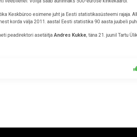
i veebilehel. Võitja saab auhinnaks 500-eurose kinkekaardi.
stika Keskbüroo esimene juht ja Eesti statistikasüsteemi rajaja. Al
est korda välja 2011. aastal Eesti statistika 90 aasta juubeli puh
ti peadirektori asetäitja
Andres Kukke
, täna 21. juunil Tartu Üli