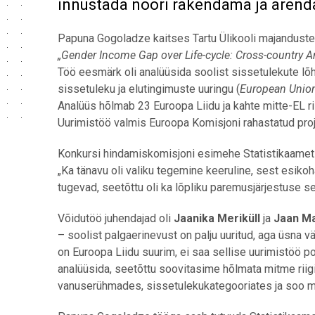
innustada noori rakendama ja arend
Papuna Gogoladze kaitses Tartu Ülikooli majandus
„Gender Income Gap over Life-cycle: Cross-country A
Töö eesmärk oli analüüsida soolist sissetulekute l
sissetuleku ja elutingimuste uuringu (
European Union
Analüüs hõlmab 23 Euroopa Liidu ja kahte mitte-EL ri
Uurimistöö valmis Euroopa Komisjoni rahastatud pro
Konkursi hindamiskomisjoni esimehe Statistikaameti
„Ka tänavu oli valiku tegemine keeruline, sest esik
tugevad, seetõttu oli ka lõpliku paremusjärjestuse se
Võidutöö juhendajad oli
Jaanika Meriküll
ja
Jaan M
– soolist palgaerinevust on palju uuritud, aga üsna vä
on Euroopa Liidu suurim, ei saa sellise uurimistöö pol
analüüsida, seetõttu soovitasime hõlmata mitme riigi
vanuserühmades, sissetulekukategooriates ja soo mõj