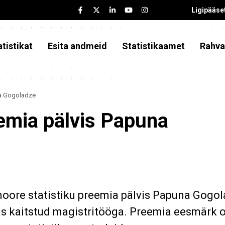
Ligipääse
tistikat
Esita andmeid
Statistikaamet
Rahva
na Gogoladze
eemia pälvis Papuna
 noore statistiku preemia pälvis Papuna Gogo
s kaitstud magistritööga. Preemia eesmärk 