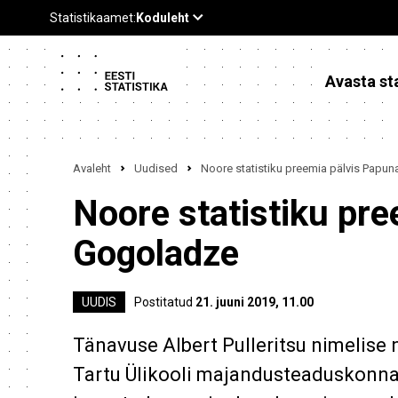
Avasta sta
Avaleht
Uudised
Noore statistiku preemia pälvis Papu
Noore statistiku pr
Gogoladze
UUDIS
Postitatud
21. juuni 2019, 11.00
Tänavuse Albert Pulleritsu nimelise
Tartu Ülikooli majandusteaduskonna