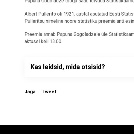
Papuna Gogoladze tööga saab tutvuda Statistikaamet
Albert Pullerits oli 1921. aastal asutatud Eesti Stati
Pulleritsu nimeline noore statistiku preemia anti esim
Preemia annab Papuna Gogoladzele üle Statistikaame
aktusel kell 13.00.
Kas leidsid, mida otsisid?
Jaga
Tweet