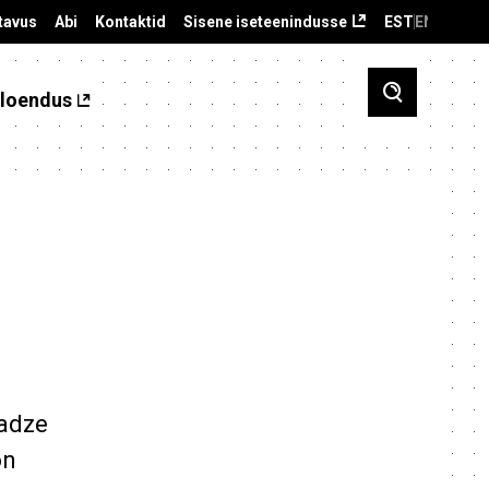
tavus
Abi
Kontaktid
Sisene iseteenindusse
EST
ENG
loendus
ladze
on