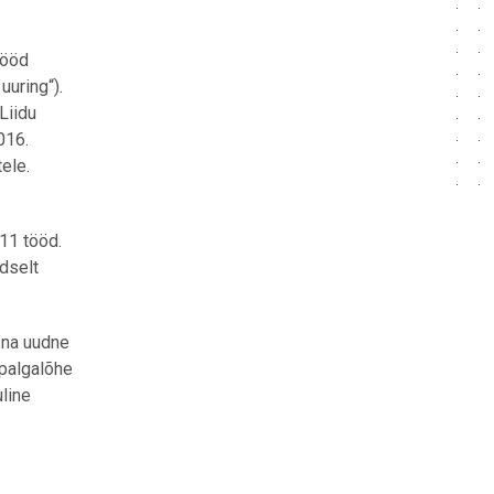
tööd
 uuring“)
.
Liidu
016.
ele.
11 tööd.
dselt
üsna uudne
 palgalõhe
uline