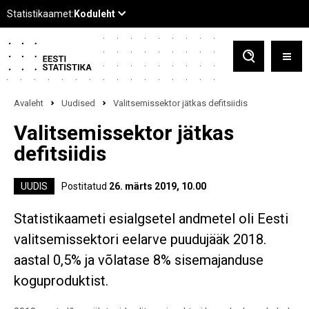
Avaleht
Uudised
Valitsemissektor jätkas defitsiidis
Valitsemissektor jätkas
defitsiidis
UUDIS
Postitatud
26. märts 2019, 10.00
Statistikaameti esialgsetel andmetel oli Eesti
valitsemissektori eelarve puudujääk 2018.
aastal 0,5% ja võlatase 8% sisemajanduse
koguproduktist.