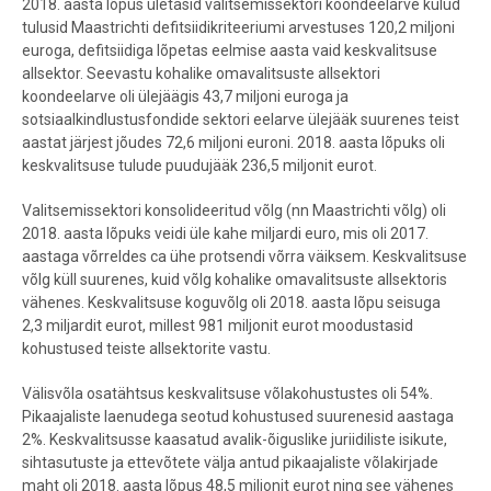
2018. aasta lõpus ületasid valitsemissektori koondeelarve kulud
tulusid Maastrichti defitsiidikriteeriumi arvestuses 120,2 miljoni
euroga, defitsiidiga lõpetas eelmise aasta vaid keskvalitsuse
allsektor. Seevastu kohalike omavalitsuste allsektori
koondeelarve oli ülejäägis 43,7 miljoni euroga ja
sotsiaalkindlustusfondide sektori eelarve ülejääk suurenes teist
aastat järjest jõudes 72,6 miljoni euroni. 2018. aasta lõpuks oli
keskvalitsuse tulude puudujääk 236,5 miljonit eurot.
Valitsemissektori konsolideeritud võlg (nn Maastrichti võlg) oli
2018. aasta lõpuks veidi üle kahe miljardi euro, mis oli 2017.
aastaga võrreldes ca ühe protsendi võrra väiksem. Keskvalitsuse
võlg küll suurenes, kuid võlg kohalike omavalitsuste allsektoris
vähenes. Keskvalitsuse koguvõlg oli 2018. aasta lõpu seisuga
2,3 miljardit eurot, millest 981 miljonit eurot moodustasid
kohustused teiste allsektorite vastu.
Välisvõla osatähtsus keskvalitsuse võlakohustustes oli 54%.
Pikaajaliste laenudega seotud kohustused suurenesid aastaga
2%. Keskvalitsusse kaasatud avalik-õiguslike juriidiliste isikute,
sihtasutuste ja ettevõtete välja antud pikaajaliste võlakirjade
maht oli 2018. aasta lõpus 48,5 miljonit eurot ning see vähenes