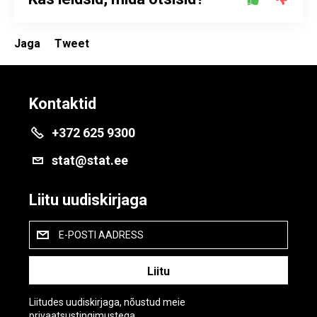
Jaga
Tweet
Kontaktid
+372 625 9300
stat@stat.ee
Liitu uudiskirjaga
E-POSTI AADRESS
Liitudes uudiskirjaga, nõustud meie
privaatsustingimustega