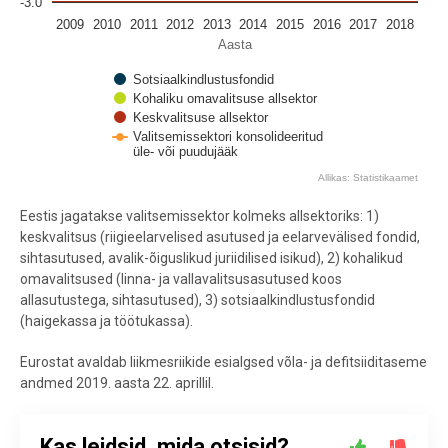
-3.0
2009
2010
2011
2012
2013
2014
2015
2016
2017
2018
Aasta
Sotsiaalkindlustusfondid
Kohaliku omavalitsuse allsektor
Keskvalitsuse allsektor
Valitsemissektori konsolideeritud
üle- või puudujääk
Allikas: Statistikaamet
End of interactive chart.
Eestis jagatakse valitsemissektor kolmeks allsektoriks: 1)
keskvalitsus (riigieelarvelised asutused ja eelarvevälised fondid,
sihtasutused, avalik-õiguslikud juriidilised isikud), 2) kohalikud
omavalitsused (linna- ja vallavalitsusasutused koos
allasutustega, sihtasutused), 3) sotsiaalkindlustusfondid
(haigekassa ja töötukassa).
Eurostat avaldab liikmesriikide esialgsed võla- ja defitsiiditaseme
andmed 2019. aasta 22. aprillil.
Kas leidsid, mida otsisid?