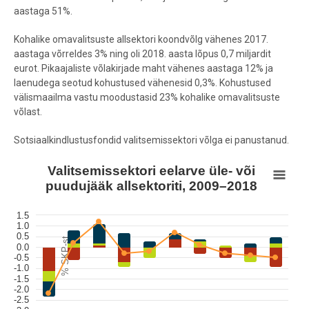
aastaga 51%.
Kohalike omavalitsuste allsektori koondvõlg vähenes 2017.
aastaga võrreldes 3% ning oli 2018. aasta lõpus 0,7 miljardit
eurot. Pikaajaliste võlakirjade maht vähenes aastaga 12% ja
laenudega seotud kohustused vähenesid 0,3%. Kohustused
välismaailma vastu moodustasid 23% kohalike omavalitsuste
võlast.
Sotsiaalkindlustusfondid valitsemissektori võlga ei panustanud.
Valitsemissektori eelarve üle- või puudujääk allsektoriti, 2009–2018
Valitsemissektori eelarve üle- või
puudujääk allsektoriti, 2009–2018
Combination chart with 4 data series.
View as data table, Valitsemissektori eelarve üle- või puudujääk al
1.5
1.0
The chart has 1 X axis displaying Aasta.
0.5
% SKP-st
The chart has 1 Y axis displaying % SKP-st. Data ranges from -2.3 to 
0.0
-0.5
-1.0
-1.5
-2.0
-2.5