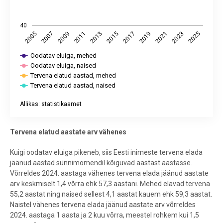
40
2015
2023
2005
2013
2021
2011
2019
2009
2017
2025
2007
Oodatav eluiga, mehed
Oodatav eluiga, naised
Tervena elatud aastad, mehed
Tervena elatud aastad, naised
Allikas: statistikaamet
End of interactive chart.
Tervena elatud aastate arv vähenes
Kuigi oodatav eluiga pikeneb, siis Eesti inimeste tervena elada
jäänud aastad sünnimomendil kõiguvad aastast aastasse.
Võrreldes 2024. aastaga vähenes tervena elada jäänud aastate
arv keskmiselt 1,4 võrra ehk 57,3 aastani. Mehed elavad tervena
55,2 aastat ning naised sellest 4,1 aastat kauem ehk 59,3 aastat.
Naistel vähenes tervena elada jäänud aastate arv võrreldes
2024. aastaga 1 aasta ja 2 kuu võrra, meestel rohkem kui 1,5