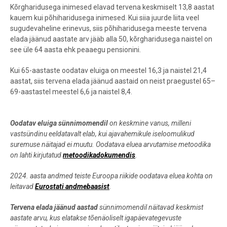
Kõrgharidusega inimesed elavad tervena keskmiselt 13,8 aastat
kauem kui põhiharidusega inimesed. Kui siia juurde liita veel
sugudevaheline erinevus, siis põhiharidusega meeste tervena
elada jäänud aastate arv jääb alla 50, kõrgharidusega naistel on
see üle 64 aasta ehk peaaegu pensionini.
Kui 65-aastaste oodatav eluiga on meestel 16,3 ja naistel 21,4
aastat, siis tervena elada jäänud aastaid on neist praegustel 65–
69-aastastel meestel 6,6 ja naistel 8,4.
Oodatav eluiga sünnimomendil
on keskmine vanus, milleni
vastsündinu eeldatavalt elab, kui ajavahemikule iseloomulikud
suremuse näitajad ei muutu. Oodatava eluea arvutamise metoodika
on lahti kirjutatud
metoodikadokumendis
.
2024. aasta andmed teiste Euroopa riikide oodatava eluea kohta on
leitavad
Eurostati andmebaasist
.
Tervena elada jäänud aastad
sünnimomendil näitavad keskmist
aastate arvu, kus elatakse tõenäoliselt igapäevategevuste