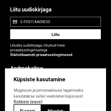
Liitu uudiskirjaga
E-POSTI AADRESS
Liitudes uudiskirjaga, nõustud meie
privaatsustingimustega
Statistikaameti privaatsustingimused
Andmekaitse
Andmekaitse
Küpsiste kasutamine
Küpsiste sätted
Mugavuse ja personaalsuse tagamiseks
kasutatakse sellel veebilehel küpsiseid
Rohkem teavet
Ei soovi
Nõustun