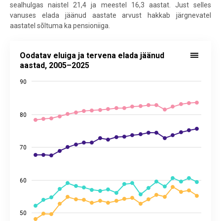
sealhulgas naistel 21,4 ja meestel 16,3 aastat. Just selles
vanuses elada jäänud aastate arvust hakkab järgnevatel
aastatel sõltuma ka pensioniiga.
Oodatav eluiga ja tervena elada jäänud aastad, 2005–2025
Oodatav eluiga ja tervena elada jäänud
Line chart with 4 lines.
aastad, 2005–2025
Allikas: statistikaamet
90
View as data table, Oodatav eluiga ja tervena elada jäänud aasta
The chart has 1 X axis displaying categories.
The chart has 2 Y axes displaying values, and values.
80
70
60
50