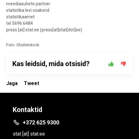
meediasuhete partner
statistika levi osakond
statistikaamet
tel 5696 6484
press
[at]
stat.ee
(
press[at]stat[dot]ee
)
Foto: Shutterstock
Kas leidsid, mida otsisid?
Jaga
Tweet
Kontaktid
+372 625 9300
stat
[at]
stat.ee