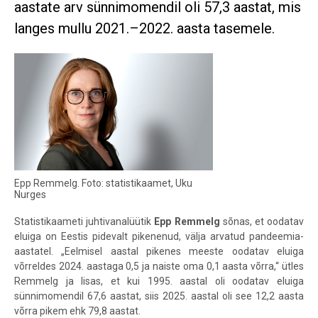
aastate arv sünnimomendil oli 57,3 aastat, mis
langes mullu 2021.–2022. aasta tasemele.
Epp Remmelg. Foto: statistikaamet, Uku
Nurges
Statistikaameti juhtivanalüütik
Epp Remmelg
sõnas, et
oodatav
eluiga on Eestis pidevalt pikenenud, välja arvatud pandeemia-
aastatel. „Eelmisel aastal pikenes meeste oodatav eluiga
võrreldes 2024. aastaga 0,5 ja naiste oma 0,1 aasta võrra,“ ütles
Remmelg ja lisas, et
kui 1995. aastal oli oodatav eluiga
sünnimomendil 67,6 aastat, siis 2025. aastal oli see 12,2 aasta
võrra pikem ehk 79,8 aastat.