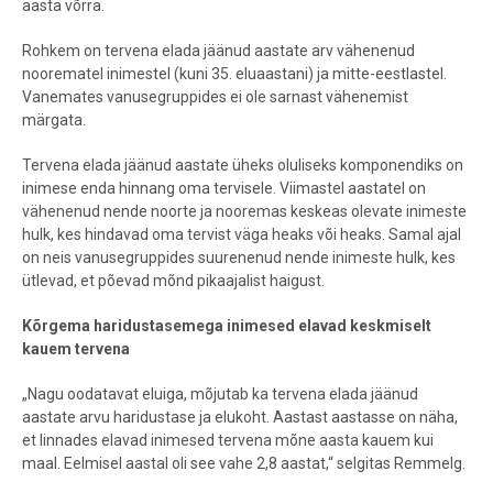
aasta võrra.
Rohkem on tervena elada jäänud aastate arv vähenenud
noorematel inimestel (kuni 35. eluaastani) ja mitte-eestlastel.
Vanemates vanusegruppides ei ole sarnast vähenemist
märgata.
Tervena elada jäänud aastate üheks oluliseks komponendiks on
inimese enda hinnang oma tervisele. Viimastel aastatel on
vähenenud nende noorte ja nooremas keskeas olevate inimeste
hulk, kes hindavad oma tervist väga heaks või heaks. Samal ajal
on neis vanusegruppides suurenenud nende inimeste hulk, kes
ütlevad, et põevad mõnd pikaajalist haigust.
Kõrgema haridustasemega inimesed elavad keskmiselt
kauem tervena
„Nagu oodatavat eluiga, mõjutab ka tervena elada jäänud
aastate arvu haridustase ja elukoht. Aastast aastasse on näha,
et linnades elavad inimesed tervena mõne aasta kauem kui
maal. Eelmisel aastal oli see vahe 2,8 aastat,“ selgitas Remmelg.