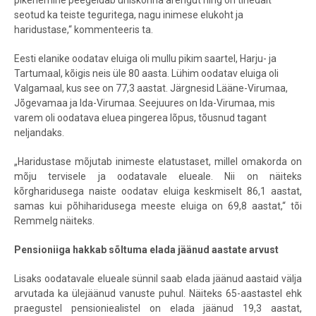
seotud ka teiste teguritega, nagu inimese elukoht ja
haridustase,“ kommenteeris ta.
Eesti elanike oodatav eluiga oli mullu pikim saartel, Harju- ja
Tartumaal, kõigis neis üle 80 aasta. Lühim oodatav eluiga oli
Valgamaal, kus see on 77,3 aastat. Järgnesid Lääne-Virumaa,
Jõgevamaa ja Ida-Virumaa. Seejuures on Ida-Virumaa, mis
varem oli oodatava eluea pingerea lõpus, tõusnud tagant
neljandaks.
„Haridustase mõjutab inimeste elatustaset, millel omakorda on
mõju tervisele ja oodatavale elueale. Nii on näiteks
kõrgharidusega naiste oodatav eluiga keskmiselt 86,1 aastat,
samas kui põhiharidusega meeste eluiga on 69,8 aastat,“ tõi
Remmelg näiteks.
Pensioniiga hakkab sõltuma elada jäänud aastate arvust
Lisaks oodatavale elueale sünnil saab elada jäänud aastaid välja
arvutada ka ülejäänud vanuste puhul. Näiteks 65-aastastel ehk
praegustel pensioniealistel on elada jäänud 19,3 aastat,