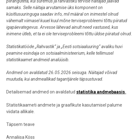
piiranguteta, kui suremus ja rahvastiku tervise näitajad jäävad
samaks. Selle näitaja arvutamise üks komponent on
küsitlusuuringuga saadav info, mil määral on inimestel olnud
vähemalt viimasel kuuel kuul mõne terviseprobleemi tõttu piiratud
igapäevategevus. Arvesse lähevad ainult need vastused, kus
inimene ütleb, et ta ei ole terviseprobleemi tõttu üldse piiratud olnud.
Statistikatööde „Rahvastik“ ja „Eesti sotsiaaluuring“ avaliku huvi
peamine esindaja on sotsiaalministeerium, kelle tellimusel
statistikaamet andmeid analüüsib.
Andmed on avaldatud 26.05.2026 seisuga. Näitajad võivad
muutuda, kui andmeallikad tagantjärele täpsustuvad.
Detailsemad andmed on avaldatud
statistika andmebaasis
.
Statistikaameti andmete ja graafikute kasutamisel palume
viidata allikale.
Täpsem teave
Annaliisa Köss