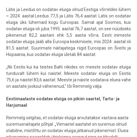
Lätis ja Leedus on oodatav eluiga olnud Eestiga võrreldes lühem
–
2024. aastal Leedus 77,5 ja Lätis 76,4 aastat. Lätis on oodatav
eluiga üks lühemaid kogu Euroopas. Samal ajal Soomes, kus
oodatav eluiga oli juba 1995. aastal 76,7 aastat, on see nüüdseks
pikenenud 82,2 aastani ehk 5,5 aasta võrra. Eesti inimeste
oodatav eluiga jääb alla Euroopa keskmisele, mis 2024. aastal oli
81,5 aastat. Suurimate näitajatega riigid Euroopas on Šveits ja
Hispaania, kus oodatav eluiga ületab 84 aastat.
„Nii Eestis kui ka teistes Balti riikides on meeste oodatav eluiga
tunduvalt lühem kui naistel. Meeste oodatav eluiga on Eestis
75,6 ja naistel 83,6 aastat. Meeste ja naiste oodatava eluea vahe
on aastate jooksul vähenenud,“ tõi Remmelg välja.
Eestimaalaste oodatav eluiga on pikim saartel, Tartu- ja
Harjumaal
Remmelg selgitas, et oodatav eluiga arvutatakse vastava aasta
suremusnäitajate põhjal. „Viimastel aastatel on suremus olnud
stabiilne, mistõttu on oodatav eluiga jätkanud pikenemist. Eluea
pikenemine peegeldab ühiskonna arengut ning on tihedalt