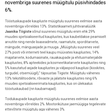
novembriga suurenes müügitulu püsivhindades
6%.
Tööstuskaupade kaupluste müügitulu suurenes eelmise aasta
novembriga võrreldes 13%. Statistikaameti juhtivanalüütik
Jaanika Tiigiste
sõnul suurenes müügitulu enim ehk 29%
muudes spetsialiseeritud kauplustes,
kus kaubeldakse peamiselt
arvutite ning nende lisaseadmete, raamatute, sporditarvete,
mängude, mänguasjade ja muuga. „Müügitulu suurenes veel
27% posti või interneti teel kaupu müüvates kauplustes, 14%
majatarvete, kodumasinate, rauakaupade ja ehitusmaterjalide
kauplustes, 8% apteekides ja kosmeetikatarvete kauplustes ning
5%
kasutatud asjade kauplustes ja väljaspool kauplusi (kioskites,
turgudel, otsemüügil),“ täpsustas Tiigiste. Müügitulu vähenes
13% tekstiilitoodete, rõivaste ja jalatsite kauplustes ning 6%
muudes spetsialiseerimata kauplustes, kus on ülekaalus
tööstuskaubad (nn kaubamajad).
Toidukaupade kaupluste müügitulu suurenes eelmise aasta
novembriga võrreldes 2%. Mootorikütuse jaemüügiga tegelevate
ettevõtete müügitulu aga vähenes 3%.