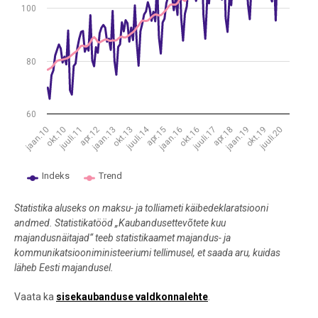
100
80
60
juuli.14
juuli.11
juuli.17
juuli.20
okt.10
okt.13
okt.16
okt.19
jaan.10
jaan.13
jaan.16
jaan.19
apr.12
apr.15
apr.18
Indeks
Trend
End of interactive chart.
Statistika aluseks on maksu- ja tolliameti käibedeklaratsiooni
andmed.
Statistikatööd „Kaubandusettevõtete kuu
majandusnäitajad“ teeb statistikaamet majandus- ja
kommunikatsiooniministeeriumi tellimusel, et saada aru, kuidas
läheb Eesti majandusel.
Vaata ka
sisekaubanduse valdkonnalehte
.