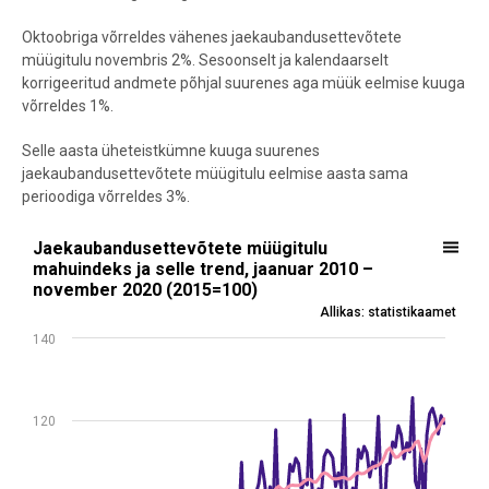
Oktoobriga võrreldes vähenes jaekaubandusettevõtete
müügitulu novembris 2%. Sesoonselt ja kalendaarselt
korrigeeritud andmete põhjal suurenes aga müük eelmise kuuga
võrreldes 1%.
Selle aasta üheteistkümne kuuga suurenes
jaekaubandusettevõtete müügitulu eelmise aasta sama
perioodiga võrreldes 3%.
Jaekaubandusettevõtete müügitulu mahuindeks ja selle trend, ja
Jaekaubandusettevõtete müügitulu
mahuindeks ja selle trend, jaanuar 2010 –
Line chart with 2 lines.
november 2020 (2015=100)
Allikas: statistikaamet
Allikas: statistikaamet
View as data table, Jaekaubandusettevõtete müügitulu mahuindek
140
The chart has 1 X axis displaying .
The chart has 1 Y axis displaying values. Data ranges from 65.6 to 1
120