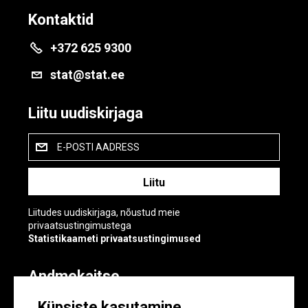
Kontaktid
+372 625 9300
stat@stat.ee
Liitu uudiskirjaga
E-POSTI AADRESS
Liitudes uudiskirjaga, nõustud meie
privaatsustingimustega
Statistikaameti privaatsustingimused
Andmekaitse
Andmekaitse
Küpsiste kasutamine
Küpsiste sätted