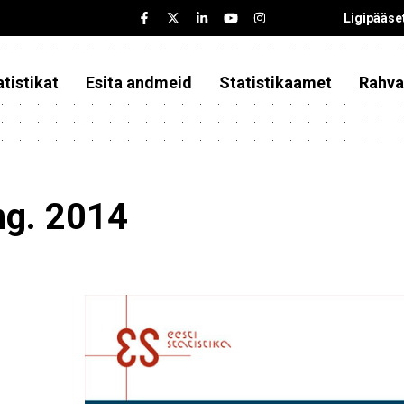
Ligipääse
tistikat
Esita andmeid
Statistikaamet
Rahva
eng. 2014