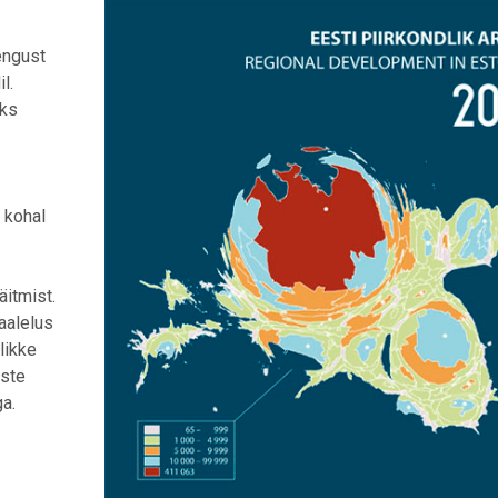
engust
l.
eks
 kohal
äitmist.
aalelus
likke
iste
a.