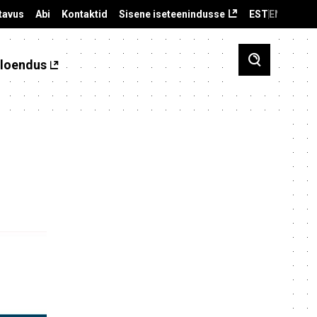
tavus
Abi
Kontaktid
Sisene iseteenindusse
EST
ENG
loendus