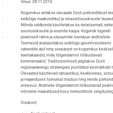
Ilmus: 28.11.2014
Kogumikus antakse ülevaade Eesti piirkondlikust ar
eelkõige maakondlikul ja omavalitsusüksuste tasandi
Mõnda valdkonda käsitletakse ka detailsemalt, näit
asustusüksuste ja asumite kaupa. Kogumik tugineb
peamiselt rahva ja eluruumide loenduse andmetele.
Teemasid analüüsitakse eelkõige geoinfosüsteemi
vahendite abil ning seepärast on kogumikus kesksel
teemakaardid, mille tõlgendamist hõlbustavad
kommentaarid. Traditsiooniliselt jälgitakse Eesti
regionaalarengu strateegias püstitatud eesmärkide t
Ülevaated käsitlevad rahvastikus, keskkonnas, sotsi
ja majanduses toimunud muutusi ning nende piirkond
erinevusi. Andmete tõlgendamist hõlbustavad peam
mõistete määratlused koos metoodiliste selgitusteg
Sisukord