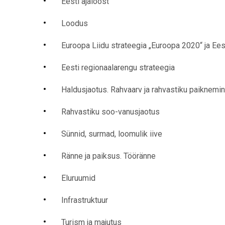
Eesti ajaloost
Loodus
Euroopa Liidu strateegia „Euroopa 2020“ ja Ees
Eesti regionaalarengu strateegia
Haldusjaotus. Rahvaarv ja rahvastiku paiknemi
Rahvastiku soo-vanusjaotus
Sünnid, surmad, loomulik iive
Ränne ja paiksus. Tööränne
Eluruumid
Infrastruktuur
Turism ja majutus