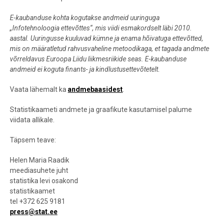
E-kaubanduse kohta kogutakse andmeid uuringuga
„Infotehnoloogia ettevõttes“, mis viidi esmakordselt läbi 2010.
aastal. Uuringusse kuuluvad kümne ja enama hõivatuga ettevõtted,
mis on määratletud rahvusvaheline metoodikaga, et tagada andmete
võrreldavus Euroopa Liidu liikmesriikide seas. E-kaubanduse
andmeid ei koguta finants- ja kindlustusettevõtetelt.
Vaata lähemalt ka
andmebaasidest
.
Statistikaameti andmete ja graafikute kasutamisel palume
viidata allikale.
Täpsem teave:
Helen Maria Raadik
meediasuhete juht
statistika levi osakond
statistikaamet
tel +372 625 9181
press@stat.ee