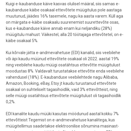
Kuigi e-kaubanduse käive kasvas olulisel määral, siis samas e-
kaubanduse käibe osakaal ettevõtete müügitulus pole aastaga
muutunud, jäädes 16% tasemele, nagu ka aasta varem. Küll aga
on märgata e-käibe osakaalu suurenemist suurettevõte osas,
kus e-kaubanduse käive annab enam kui neljandiku (28%)
müügitulu mahust. Väikestel, alla 20 töötajaga ettevõtetel, on e-
käibe osakaal 5%.
Kui kõrvale jätta e-andmevahetuse (EDI) kanalid, siis veebilehe
või äpi kaudu müünud ettevõtete osakaal oli 2022. aastal 19%
ning veebilehe kaudu müügi osatähtsus ettevõtte müügitulust
moodustas 8%. Valdavalt turustatakse ettevõtte enda veebilehe
vahendusel (18%). E-kaubanduse veebilehtede nagu Alibaba,
Amazon, Booking, eBay, Etsy jt kaudu turustanud ettevõtete
osakaal on suhteliselt tagasihoidlik, vaid 3% ettevõtteist, ning
selle müügi osatähtsus ettevõtete müügitulust oli tagasihoidlik
0,2%.
EDI kanalite kaudu müüki kasutas möödunud aastal kokku 7%
ettevõtteist Tegemist on e-andmevahetuse kanalitega, kus
müügitellimus saadetakse elektroonilise sõnumina masinast-