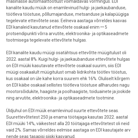
masinasse automaattöötlust võimaldavas vormingus. EDI
kanalite kaudu müük on enamlevinud hulgi- ja jaekaubanduse,
töötleva tööstuse, põllumajanduse, metsanduse ja kalapüügiga
tegelevate ettevõtete seas. Eelneva aastaga võrreldes kasvas
EDI kanaleid kasutanud ettevõtete osakaal enim ꟷ 5
protsendipunkti võrra arvutite, elektroonika- ja optikaseadmete
tootmisega tegelevate ettevõtete hulgas.
EDI kanalite kaudu müügi osatähtsus ettevõtte müügitulust oli
2022. aastal 8%. Kuigi hulgi- ja jaekaubanduse ettevõtete hulgas
on EDI müüki kasutavate ettevõtete osakaal suurim, siis EDI
müügi osakaalult müügitulust omab liidrikohta töötlev tööstus,
kus osakaal on üle kahe korra suurem ehk 16%. Oluliselt kõrgem
on EDI käibe osakaal sellistes töötleva tööstuse allharudes nagu
mootorsõidukite, haagiste ja poolhaagiste, toiduainete ja jookide
ning arvutite, elektroonika- ja optikaseadmete tootmine.
Üldjuhul on EDI müük enamlevinud suurte ettevõtete seas.
Suurettevõtetest 250 ja enama töötajaga kasutas 2022. aastal
EDI müüki 14%, väikestest alla 20 töötajaga ettevõtetest oli neid
vaid 2%. Samas võrreldes eelmise aastaga on EDI kasutajate arv
nende seas tasapisi siiski kasvanud.