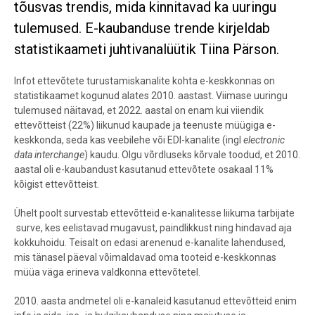
tõusvas trendis, mida kinnitavad ka uuringu
tulemused. E-kaubanduse trende kirjeldab
statistikaameti juhtivanalüütik Tiina Pärson.
Infot ettevõtete turustamiskanalite kohta e-keskkonnas on
statistikaamet kogunud alates 2010. aastast. Viimase uuringu
tulemused näitavad, et 2022. aastal on enam kui viiendik
ettevõtteist (22%) liikunud kaupade ja teenuste müügiga e-
keskkonda, seda kas veebilehe või EDI-kanalite (ingl
electronic
data interchange
) kaudu. Olgu võrdluseks kõrvale toodud, et 2010.
aastal oli e-kaubandust kasutanud ettevõtete osakaal 11%
kõigist ettevõtteist.
Ühelt poolt survestab ettevõtteid e-kanalitesse liikuma tarbijate
surve, kes eelistavad mugavust, paindlikkust ning hindavad aja
kokkuhoidu. Teisalt on edasi arenenud e-kanalite lahendused,
mis tänasel päeval võimaldavad oma tooteid e-keskkonnas
müüa väga erineva valdkonna ettevõtetel.
2010. aasta andmetel oli e-kanaleid kasutanud ettevõtteid enim