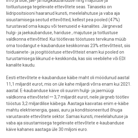
info ja side, jae- ja hulgikaubanduse ning majutuse ja
toitlustusega tegelevate ettevõtete seas. Tänaseks on
liidripositsiooni haaranud kunsti, meelelahutuse ja vaba aja
sisustamisega seotud ettevõtted, kellest pea pooled (47%)
turustavad oma kaupu või teenuseid e-kanalites. Järgnevad
hulgi- ja jaekaubanduse, hariduse , majutuse ja toitlustuse
valdkonna ettevõtted. Kui töötlevas tööstuses tervikuna müüb
oma toodangut e-kaubanduse keskkonnas 23% ettevõtteist, siis
toiduainete- ja joogitööstuse ettevõtteist enam kui pooled on
turustamisega liikunud e-keskkonda, kas siis veebilehe või EDI
kanalite kaudu.
Eesti ettevõtete e-kaubanduse käibe maht oli möödunud aastal
11,1 miljardit eurot, mis on üle kahe miljardi võrra enam kui 2021.
aastal. E-kaubanduse käive oli suurim hulgi- ja jaemüügi
valdkonna ettevõtetel ꟷ 3,7 miljardit eurot, neile järgneb töötlev
tööstus 3,2 miljardilise käibega. Aastaga kasvatas enim e-käibe
mahtu elektrienergia, gaasi, auru ja konditsioneeritud õhuga
varustavate ettevõtete sektor. Samas kunsti, meelelahutuse ja
vaba aja sisustamisega tegelevate ettevõtete e-kaubanduse
käive kahanes aastaga üle 30 miljoni euro.