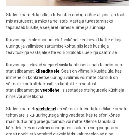
Statistikaameti küsitleja tutvustab end iga kõne alguses ja lisab,
mis asutusest ja miks ta helistab. Vastaja tuvastamiseks
täpsustab küsitleja seejärel inimese nime ja sünniaja.
Kui vastaja ei ole saanud telefonikõnele eelnevalt kätte e-kirja
uuringu ja valimisse sattumise kohta, siis loeb küsitleja
teavituskirja vastajale ette või korraldab uue kirja saatmise.
Kui vastajal tekivad seejärel siiski kahtlused, saab ta helistada
statistikaameti
klienditoele
. Sealt on võimalik küsida üle, kas
inimene on konkreetse uuringu valimis või mitte. Samuti on
võimalik kontrollida küsitleja kontakte ja seotust
statistikaametiga
veebilehel
, sisestades otsingureale küsitleja
nime või ametikoha.
Statistikaameti
veebilehel
on võimalik tutvuda ka kõikide ameti
tehtavate isiku-uuringutega ning vaadata, kas telefonikõnes
mainitud uuring praegu toimub või mitte. Oleme tänulikud
kõikidele, kes on valmis uuringutes osalema ning pingutame
omalt poolt, et kontaktid oleksid jätkuvalt meeldivad ning