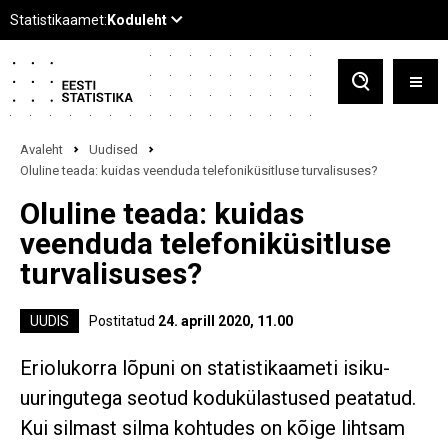
Avaleht
Uudised
Oluline teada: kuidas veenduda telefoniküsitluse turvalisuses?
Oluline teada: kuidas
veenduda telefoniküsitluse
turvalisuses?
UUDIS
Postitatud
24. aprill 2020, 11.00
Eriolukorra lõpuni on statistikaameti isiku-
uuringutega seotud kodukülastused peatatud.
Kui silmast silma kohtudes on kõige lihtsam