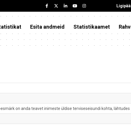
Ligipä
atistikat
Esita andmeid
Statistikaamet
Rahv
eesmärk on anda teavet inimeste üldise terviseseisundi kohta, lähtudes 