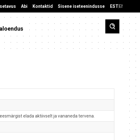
äsetavus
Abi
Kontaktid
Sisene iseteenindusse
EST
ENG
aloendus
eesmärgist elada aktiivselt ja vananeda tervena.