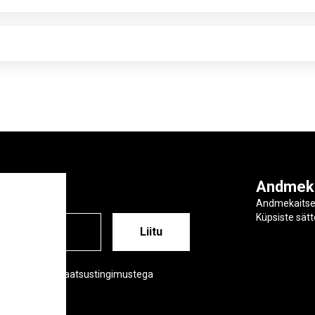
ga
Andmek
Andmekaits
Küpsiste sät
ESS
õustud meie privaatsustingimustega
tsustingimused