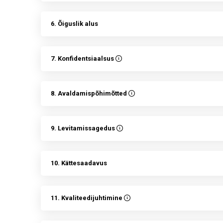
6. Õiguslik alus
7. Konfidentsiaalsus
8. Avaldamispõhimõtted
9. Levitamissagedus
10. Kättesaadavus
11. Kvaliteedijuhtimine