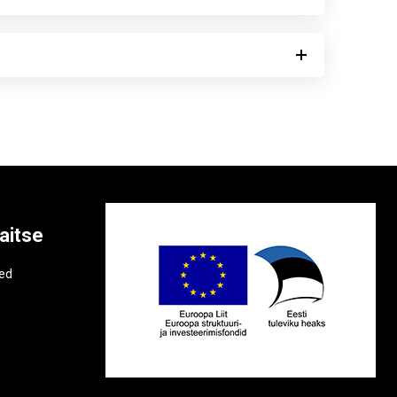
aitse
e
ted