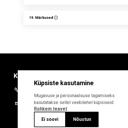
19. Märkused
Kontaktid
Liitu uudiskirja
Küpsiste kasutamine
+372 625 9300
E-POSTI AADR
Mugavuse ja personaalsuse tagamiseks
kasutatakse sellel veebilehel küpsiseid
stat@stat.ee
Rohkem teavet
Liitudes uudiskirjaga, n
Statistikaameti privaa
Ei soovi
Nõustun