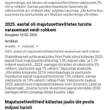
septembriga, siis tänavu oli majutusettevõtetes välisturiste 3%
võrra rohkem. Samas pandeemiaeelsele tasemele jäi
välisturistide arv endiselt alla,“ selgitas Laurmaa. „Üle kolme kuu
suurenes ka siseturistide arv. Mulluse septembriga võrreldes
2025. aastal oli majutusettevõtetes turiste
varasemast veidi rohkem
Kuupäev 10.02.2026
Artikkel
Avaleht
Uudised
2025. aastal oli majutusettevõtetes turiste varasemast veidi rohkem
Statistikaameti juhtivanalüütiku Piret Pukki sõnul külastas 2025.
aastal Eesti majutusettevõtteid ligi 1,95 miljonit välis- ja 1,74
miljonit siseturisti. „2024. aastaga võrreldes oli välisturiste 5%
rohkem, siseturiste aga 1% vähem,“ täpsustas analüütik.
„Võrreldes kriisieelse 2019. rekordaastaga oli siseturiste
möödunud aastal majutusettevõtetes 13% rohkem, samas
välisturiste oli 13% vähem,“ jätkas Pukk. Välisturiste saabus
2025. aastal Eesti majutuskohtadesse enim Soomest, Lätist ja
Saksamaalt. „Soome turiste oli eelmisel aastal võrreldes 2024.
aastaga vähem peaaegu kõigis kuudes, välja
Majutusettevõtteid külastas juulis üle poole
miljoni turisti