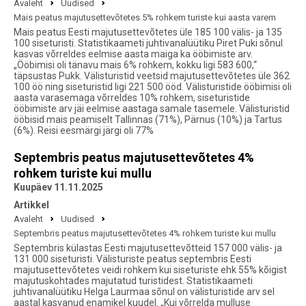
Avaleht
Uudised
Mais peatus majutusettevõtetes 5% rohkem turiste kui aasta varem
Mais peatus Eesti majutusettevõtetes üle 185 100 välis- ja 135
100 siseturisti. Statistikaameti juhtivanalüütiku Piret Puki sõnul
kasvas võrreldes eelmise aasta maiga ka ööbimiste arv.
„Ööbimisi oli tänavu mais 6% rohkem, kokku ligi 583 600,“
täpsustas Pukk. Välisturistid veetsid majutusettevõtetes üle 362
100 öö ning siseturistid ligi 221 500 ööd. Välisturistide ööbimisi oli
aasta varasemaga võrreldes 10% rohkem, siseturistide
ööbimiste arv jäi eelmise aastaga samale tasemele. Välisturistid
ööbisid mais peamiselt Tallinnas (71%), Pärnus (10%) ja Tartus
(6%). Reisi eesmärgi järgi oli 77%
Septembris peatus majutusettevõtetes 4%
rohkem turiste kui mullu
Kuupäev 11.11.2025
Artikkel
Avaleht
Uudised
Septembris peatus majutusettevõtetes 4% rohkem turiste kui mullu
Septembris külastas Eesti majutusettevõtteid 157 000 välis- ja
131 000 siseturisti. Välisturiste peatus septembris Eesti
majutusettevõtetes veidi rohkem kui siseturiste ehk 55% kõigist
majutuskohtades majutatud turistidest. Statistikaameti
juhtivanalüütiku Helga Laurmaa sõnul on välisturistide arv sel
aastal kasvanud enamikel kuudel. „Kui võrrelda mulluse