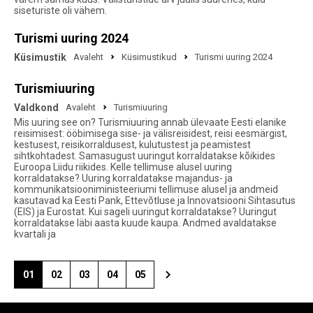
siseturiste oli vähem.
Turismi uuring 2024
Küsimustik
Avaleht
Küsimustikud
Turismi uuring 2024
Turismiuuring
Valdkond
Avaleht
Turismiuuring
Mis uuring see on? Turismiuuring annab ülevaate Eesti elanike
reisimisest: ööbimisega sise- ja välisreisidest, reisi eesmärgist,
kestusest, reisikorraldusest, kulutustest ja peamistest
sihtkohtadest. Samasugust uuringut korraldatakse kõikides
Euroopa Liidu riikides. Kelle tellimuse alusel uuring
korraldatakse? Uuring korraldatakse majandus- ja
kommunikatsiooniministeeriumi tellimuse alusel ja andmeid
kasutavad ka Eesti Pank, Ettevõtluse ja Innovatsiooni Sihtasutus
(EIS) ja Eurostat. Kui sageli uuringut korraldatakse? Uuringut
korraldatakse läbi aasta kuude kaupa. Andmed avaldatakse
kvartali ja
01
02
03
04
05