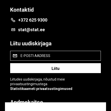
Kontaktid
+372 625 9300
stat@stat.ee
Liitu uudiskirjaga
E-POSTI AADRESS
Liitudes uudiskirjaga, nõustud meie
privaatsustingimustega
Statistikaameti privaatsustingimused
Andmekaitse
Andmekaitse