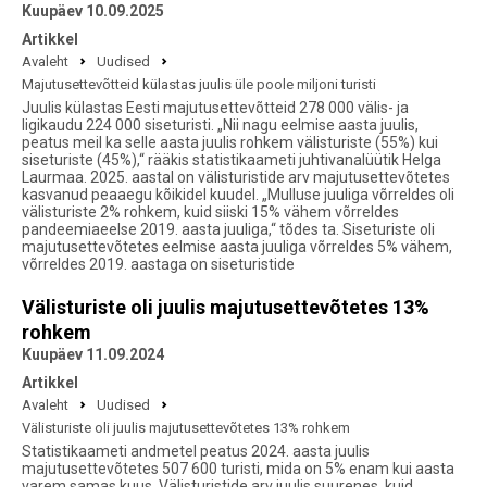
Kuupäev 10.09.2025
Artikkel
Avaleht
Uudised
Majutusettevõtteid külastas juulis üle poole miljoni turisti
Juulis külastas Eesti majutusettevõtteid 278 000 välis- ja
ligikaudu 224 000 siseturisti. „Nii nagu eelmise aasta juulis,
peatus meil ka selle aasta juulis rohkem välisturiste (55%) kui
siseturiste (45%),“ rääkis statistikaameti juhtivanalüütik Helga
Laurmaa. 2025. aastal on välisturistide arv majutusettevõtetes
kasvanud peaaegu kõikidel kuudel. „Mulluse juuliga võrreldes oli
välisturiste 2% rohkem, kuid siiski 15% vähem võrreldes
pandeemiaeelse 2019. aasta juuliga,“ tõdes ta. Siseturiste oli
majutusettevõtetes eelmise aasta juuliga võrreldes 5% vähem,
võrreldes 2019. aastaga on siseturistide
Välisturiste oli juulis majutusettevõtetes 13%
rohkem
Kuupäev 11.09.2024
Artikkel
Avaleht
Uudised
Välisturiste oli juulis majutusettevõtetes 13% rohkem
Statistikaameti andmetel peatus 2024. aasta juulis
majutusettevõtetes 507 600 turisti, mida on 5% enam kui aasta
varem samas kuus. Välisturistide arv juulis suurenes, kuid