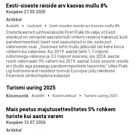
Eesti-siseste reiside arv kasvas mullu 8%
Kuupäev 27.03.2025
Artikkel
Avaleht
Uudised
Eesti-siseste reiside arv kasvas mullu 8%
Statistikaameti juhtivanalüütik Piret Pukk tõi välja, et Eesti
elanikud on viimastel aastatel küll rohkem reisima hakanud, kuid
pandeemiaeelset taset veel saavutatud ei ole, seda just
välisreiside osas. „Sisereise tehti mullu jätkuvalt üle kahe korra
rohkem kui välisreise. Kui 2019. aastal tehti 1,7 miljonit
ööbimisega välisreisi ja 3,5 miljonit sisereisi, siis 2024. aastal
reisiti välismaale 9% vähem kui 2019. aastal. Eesti-siseste reiside
arv jõudis aga peaaegu pandeemiaeelsele tasemele,“ ütles Pukk.
Ligi kolmveerand reisidest toimub Euroopa Liidu riikidesse
Peamiste sihtkohtadena külastati
Turismi uuring 2025
Küsimustik
Avaleht
Küsimustikud
Turismi uuring 2025
Mais peatus majutusettevõtetes 5% rohkem
turiste kui aasta varem
Kuupäev 13.07.2026
Artikkel