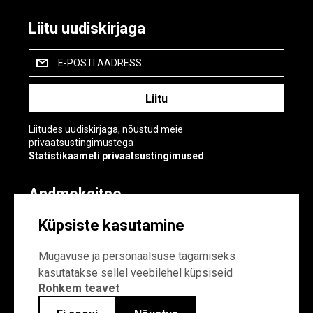
Liitu uudiskirjaga
E-POSTI AADRESS
Liitudes uudiskirjaga, nõustud meie
privaatsustingimustega
Statistikaameti privaatsustingimused
Andmekaitse
Andmekaitse
Küpsiste kasutamine
Küpsiste sätted
Mugavuse ja personaalsuse tagamiseks
kasutatakse sellel veebilehel küpsiseid
Rohkem teavet