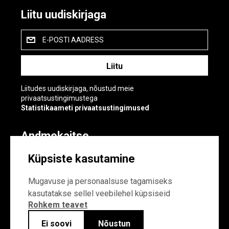
Liitu uudiskirjaga
E-POSTI AADRESS
Liitudes uudiskirjaga, nõustud meie
privaatsustingimustega
Statistikaameti privaatsustingimused
Andmekaitse
Andmekaitse
Küpsiste kasutamine
Küpsiste sätted
Mugavuse ja personaalsuse tagamiseks
kasutatakse sellel veebilehel küpsiseid
Rohkem teavet
Ei soovi
Nõustun