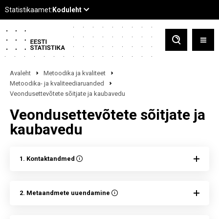
Avaleht
Metoodika ja kvaliteet
Metoodika- ja kvaliteediaruanded
Veondusettevõtete sõitjate ja kaubavedu
Veondusettevõtete sõitjate ja
kaubavedu
1. Kontaktandmed
2. Metaandmete uuendamine