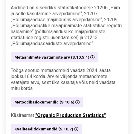
Andmed on sisendiks statistikatöödele 21206 „Piim
ja selle kasutamise arvepidamine“, 21207
„Põllumajanduse majanduslik arvepidamine“, 21209
„Põllumajanduslike majapidamiste statistilise registri
haldamine“ (põllumajanduslike majapidamiste
statistilise registri uuendamisel) ja 21213
„Põllumajandussaaduste arvepidamine“.
Metaandmete vaatamiste arv (S.10.5.1)
Tööga seotud metaandmeid vaadati 2024. aasta
jooksul 64 korda. Arv ei väljenda metaandmete
vaatajate arvu, sest üks kasutaja võis neid vaadata
mitu korda.
Metoodikadokumendid (S.10.6)
Käsiraamat
"Organic Production Statistics"
Kvaliteedidokumendid (S.10.7)