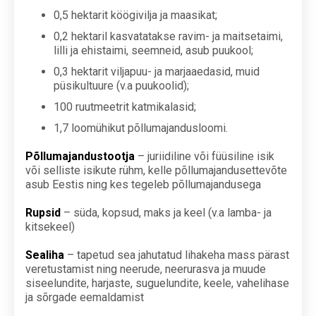
0,5 hektarit köögivilja ja maasikat;
0,2 hektaril kasvatatakse ravim- ja maitsetaimi,
lilli ja ehistaimi, seemneid, asub puukool;
0,3 hektarit viljapuu- ja marjaaedasid, muid
püsikultuure (v.a puukoolid);
100 ruutmeetrit katmikalasid;
1,7 loomühikut põllumajandusloomi.
Põllumajandustootja
– juriidiline või füüsiline isik
või selliste isikute rühm, kelle põllumajandusettevõte
asub Eestis ning kes tegeleb põllumajandusega
Rupsid
– süda, kopsud, maks ja keel (v.a lamba- ja
kitsekeel)
Sealiha
– tapetud sea jahutatud lihakeha mass pärast
veretustamist ning neerude, neerurasva ja muude
siseelundite, harjaste, suguelundite, keele, vahelihase
ja sõrgade eemaldamist