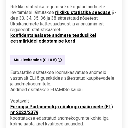
Riikliku statistika tegemiseks kogutud andmete
levitamisel lähtutakse
riikliku statistika seaduse
§-
des 33, 34, 35, 36 ja 38 sätestatud nõuetest.
Üksikandmete kättesaadavust ja anonüümimist
reguleerib statistikaameti
konfidentsiaalsete andmete teaduslikel
eesmärkidel edastamise kord
.
Muu levitamine (S.10.5)
Eurostatile esitatakse loomakasvatuse andmeid
vastavalt ELi õigusaktides sätestatud kuupäevadele
ja andmekogumitele.
Andmed esitatakse EDAMISe kaudu.
Vastavalt
Euroopa Parlamendi ja nõukogu määrusele (EL)
nr 2022/2379
koostatakse edastatud andmekogumite kohta iga
kolme aasta järel kvaliteediaruanded.