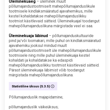
Üleminekuaeg
– üleminek muult
põllumajandustootmiselt mahepõllumajanduslikule
tootmisele kindlaksmääratud ajavahemikus, mille
kestel kohaldatakse mahepõllumajanduslikku
tootmist käsitlevaid sätteid. Üleminekuajal toodangut
mahepõllumajanduslikuna märgistada veel ei saa.
Üleminekuaja läbinud
– põllumajanduskultuuride
pind ja/või loomakari, mille puhul on kindlaksmääratud
ajavahemiku jooksul mindud muult
põllumajandustootmiselt üle mahepõllumajanduslikule
tootmisele ning mille puhul üleminekuaja kestel
kohaldati ja kohaldatakse ka edaspidi
mahepõllumajanduslikku tootmist käsitlevaid sätteid.
Pärast üleminekuaja läbimist võib toodangut
märgistada mahepõllumajanduslikuna.
Statistiline üksus (S.3.5)
Põllumajanduslik majapidamine;
põllumajanduslik väikeüksus;