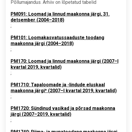
Põllumajandus. Arhiiv on lõpetatud tabelid
PM091: Loomad ja linnud maakonna järgi, 31.
detsember (2004–2018)
;
PM101: Loomakasvatussaaduste toodang
maakonna järgi (2004–2018)
;
PM170: Loomad ja linnud maakonna järgi (2007–I
kvartal 2019, kvartalid)
;
PM1710: Tapaloomade ja -lindude eluskaal
maakonna järgi* (2007–I kvartal 2019, kvartalid)
;
PM1720: Sündinud vasikad ja põrsad maakonna
järgi (2007–2019, kvartalid)
;
PM1740: Piima- ja munatoodang maakonna järgi