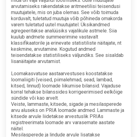
mida on vaja väljundi tootmiseks. Uute muutujate
arvutamiseks rakendatakse aritmeetilisi teisendusi
muutujatele, mis on juba olemas. See võib toimuda
korduvalt, tuletatud muutuja võib põhineda omakorda
varem tuletatud uutel muutujatel. Üksikandmed
agregeeritakse analüüsiks vajalikule astmele. Siia
kuulub andmete summeerimine vastavalt
klassifikaatorile ja erinevate statistiliste näitajate, nt
keskmine, arvutamine. Kogutud andmed
teisendatakse statistiliseks väljundiks. See sisaldab
lisanäitajate arvutamist.
Loomakasvatuse aastaarvestuses koostatakse
loomaliigiti (veised, piimalehmad, sead, lambad,
kitsed, linnud) loomade liikumise bilansid. Vajaduse
korral tehakse bilanssides korrigeerimised eelkõige
sündide või kao arvelt.
Veiste, lammaste, kitsede, sigade ja mesilasperede
arvu aluseks on PRIA loomade andmed. Lammaste ja
kitsede arvule liidetakse arvestuslik PRIAs
registreerimata loomade arv varasemate aastate
näitel.
Mesilasperede ja lindude arvule lisatakse