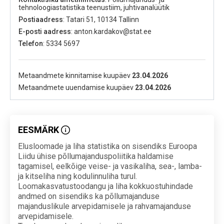
tehnoloogiastatistika teenustiim, juhtivanalüütik
Postiaadress
: Tatari 51, 10134 Tallinn
E-posti aadress
: anton.kardakov@stat.ee
Telefon
: 5334 5697
Metaandmete kinnitamise kuupäev
23.04.2026
Metaandmete uuendamise kuupäev
23.04.2026
EESMÄRK
Elusloomade ja liha statistika on sisendiks Euroopa
Liidu ühise põllumajanduspoliitika haldamise
tagamisel, eelkõige veise- ja vasikaliha, sea-, lamba-
ja kitseliha ning kodulinnuliha turul.
Loomakasvatustoodangu ja liha kokkuostuhindade
andmed on sisendiks ka põllumajanduse
majanduslikule arvepidamisele ja rahvamajanduse
arvepidamisele.