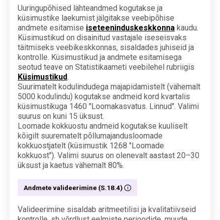
Uuringupõhised lähteandmed kogutakse ja
küsimustike laekumist jälgitakse veebipõhise
andmete esitamise
iseteeninduskeskkonna
kaudu.
Küsimustikud on disainitud vastajale iseseisvaks
täitmiseks veebikeskkonnas, sisaldades juhiseid ja
kontrolle. Küsimustikud ja andmete esitamisega
seotud teave on Statistikaameti veebilehel rubriigis
Küsimustikud
.
Suurimatelt kodulindudega majapidamistelt (vähemalt
5000 kodulindu) kogutakse andmeid kord kvartalis
küsimustikuga 1460 "Loomakasvatus. Linnud". Valimi
suurus on kuni 15 üksust.
Loomade kokkuostu andmeid kogutakse kuuliselt
kõigilt suurematelt põllumajandusloomade
kokkuostjatelt (küsimustik 1268 "Loomade
kokkuost"). Valimi suurus on olenevalt aastast 20–30
üksust ja kaetus vähemalt 80%.
Andmete valideerimine (S.18.4)
Valideerimine sisaldab aritmeetilisi ja kvalitatiivseid
kontrolle, sh võrdlust eelmiste perioodide, muude