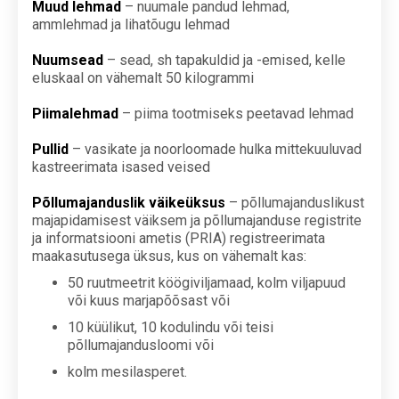
Muud lehmad
– nuumale pandud lehmad,
ammlehmad ja lihatõugu lehmad
Nuumsead
– sead, sh tapakuldid ja -emised, kelle
eluskaal on vähemalt 50 kilogrammi
Piimalehmad
– piima tootmiseks peetavad lehmad
Pullid
– vasikate ja noorloomade hulka mittekuuluvad
kastreerimata isased veised
Põllumajanduslik väikeüksus
– põllumajanduslikust
majapidamisest väiksem ja põllumajanduse registrite
ja informatsiooni ametis (PRIA) registreerimata
maakasutusega üksus, kus on vähemalt kas:
50 ruutmeetrit köögiviljamaad, kolm viljapuud
või kuus marjapõõsast või
10 küülikut, 10 kodulindu või teisi
põllumajandusloomi või
kolm mesilasperet.