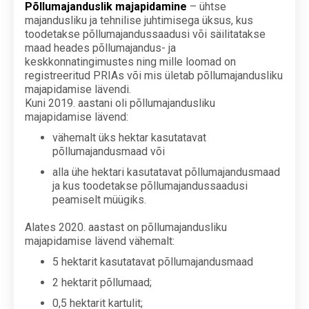
Põllumajanduslik majapidamine
– ühtse
majandusliku ja tehnilise juhtimisega üksus, kus
toodetakse põllumajandussaadusi või säilitatakse
maad heades põllumajandus- ja
keskkonnatingimustes ning mille loomad on
registreeritud PRIAs või mis ületab põllumajandusliku
majapidamise lävendi.
Kuni 2019. aastani oli põllumajandusliku
majapidamise lävend:
vähemalt üks hektar kasutatavat
põllumajandusmaad või
alla ühe hektari kasutatavat põllumajandusmaad
ja kus toodetakse põllumajandussaadusi
peamiselt müügiks.
Alates 2020. aastast on põllumajandusliku
majapidamise lävend vähemalt:
5 hektarit kasutatavat põllumajandusmaad
2 hektarit põllumaad;
0,5 hektarit kartulit;