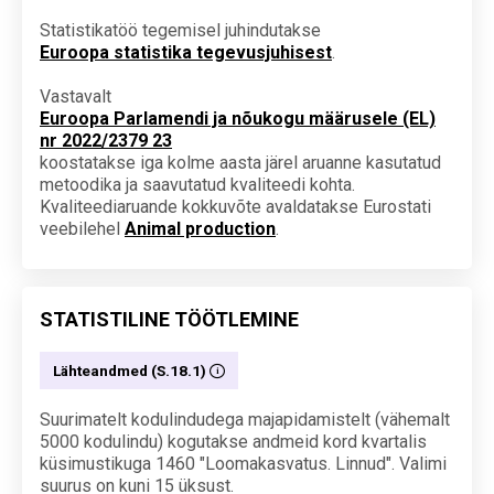
Statistikatöö tegemisel juhindutakse
Euroopa statistika tegevusjuhisest
.
Vastavalt
Euroopa Parlamendi ja nõukogu määrusele (EL)
nr 2022/2379 23
koostatakse iga kolme aasta järel aruanne kasutatud
metoodika ja saavutatud kvaliteedi kohta.
Kvaliteediaruande kokkuvõte avaldatakse Eurostati
veebilehel
Animal production
.
STATISTILINE TÖÖTLEMINE
Lähteandmed (S.18.1)
Suurimatelt kodulindudega majapidamistelt (vähemalt
5000 kodulindu) kogutakse andmeid kord kvartalis
küsimustikuga 1460 "Loomakasvatus. Linnud". Valimi
suurus on kuni 15 üksust.