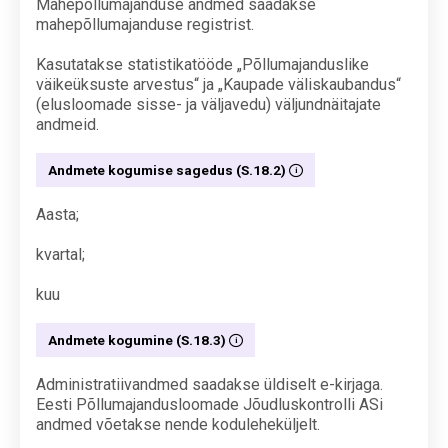
Mahepõllumajanduse andmed saadakse
mahepõllumajanduse registrist.
Kasutatakse statistikatööde „Põllumajanduslike
väikeüksuste arvestus“ ja „Kaupade väliskaubandus“
(elusloomade sisse- ja väljavedu) väljundnäitajate
andmeid.
Andmete kogumise sagedus (S.18.2)
Aasta;
kvartal;
kuu
Andmete kogumine (S.18.3)
Administratiivandmed saadakse üldiselt e-kirjaga.
Eesti Põllumajandusloomade Jõudluskontrolli ASi
andmed võetakse nende koduleheküljelt.