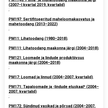
(2007–I kvartal 2019, kvartalid)
;
PM197: Sertifitseeritud maheloomakasvatus ja
mahetoodang (2013–2022)
;
PM11: Lihatoodang (1980–2018)
;
PM111: Lihatoodang maakonna järgi (2004–2018)
;
PM121: Loomade ja lindude produktiivsus
maakonna järgi (2004–2018)
;
PM17: Loomad ja linnud (2004–2007, kvartalid)
;
PM171: Tapaloomade ja -lindude eluskaal* (2004–
2007, kvartalid)
;
PM172: Sündinud vasikad ja põrsad (2004–2007,