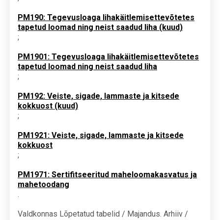
PM190: Tegevusloaga lihakäitlemisettevõtetes
tapetud loomad ning neist saadud liha (kuud)
;
PM1901: Tegevusloaga lihakäitlemisettevõtetes
tapetud loomad ning neist saadud liha
;
PM192: Veiste, sigade, lammaste ja kitsede
kokkuost (kuud)
;
PM1921: Veiste, sigade, lammaste ja kitsede
kokkuost
;
PM1971: Sertifitseeritud maheloomakasvatus ja
mahetoodang
.
Valdkonnas Lõpetatud tabelid / Majandus. Arhiiv /