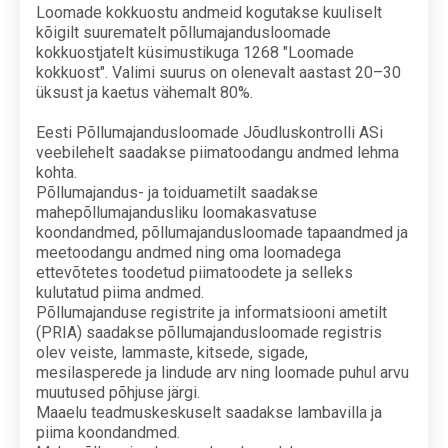
Loomade kokkuostu andmeid kogutakse kuuliselt
kõigilt suurematelt põllumajandusloomade
kokkuostjatelt küsimustikuga 1268 "Loomade
kokkuost". Valimi suurus on olenevalt aastast 20–30
üksust ja kaetus vähemalt 80%.
Eesti Põllumajandusloomade Jõudluskontrolli ASi
veebilehelt saadakse piimatoodangu andmed lehma
kohta.
Põllumajandus- ja toiduametilt saadakse
mahepõllumajandusliku loomakasvatuse
koondandmed, põllumajandusloomade tapaandmed ja
meetoodangu andmed ning oma loomadega
ettevõtetes toodetud piimatoodete ja selleks
kulutatud piima andmed.
Põllumajanduse registrite ja informatsiooni ametilt
(PRIA) saadakse põllumajandusloomade registris
olev veiste, lammaste, kitsede, sigade,
mesilasperede ja lindude arv ning loomade puhul arvu
muutused põhjuse järgi.
Maaelu teadmuskeskuselt saadakse lambavilla ja
piima koondandmed.