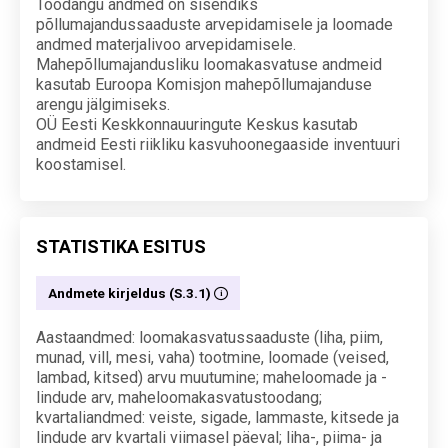
Toodangu andmed on sisendiks
põllumajandussaaduste arvepidamisele ja loomade
andmed materjalivoo arvepidamisele.
Mahepõllumajandusliku loomakasvatuse andmeid
kasutab Euroopa Komisjon mahepõllumajanduse
arengu jälgimiseks.
OÜ Eesti Keskkonnauuringute Keskus kasutab
andmeid Eesti riikliku kasvuhoonegaaside inventuuri
koostamisel.
STATISTIKA ESITUS
Andmete kirjeldus (S.3.1)
Aastaandmed: loomakasvatussaaduste (liha, piim,
munad, vill, mesi, vaha) tootmine, loomade (veised,
lambad, kitsed) arvu muutumine; maheloomade ja -
lindude arv, maheloomakasvatustoodang;
kvartaliandmed: veiste, sigade, lammaste, kitsede ja
lindude arv kvartali viimasel päeval; liha-, piima- ja