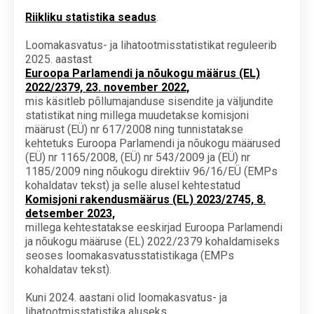
Riikliku statistika seadus
.
Loomakasvatus- ja lihatootmisstatistikat reguleerib
2025. aastast
Euroopa Parlamendi ja nõukogu määrus (EL)
2022/2379, 23. november 2022,
mis käsitleb põllumajanduse sisendite ja väljundite
statistikat ning millega muudetakse komisjoni
määrust (EÜ) nr 617/2008 ning tunnistatakse
kehtetuks Euroopa Parlamendi ja nõukogu määrused
(EÜ) nr 1165/2008, (EÜ) nr 543/2009 ja (EÜ) nr
1185/2009 ning nõukogu direktiiv 96/16/EÜ (EMPs
kohaldatav tekst) ja selle alusel kehtestatud
Komisjoni rakendusmäärus (EL) 2023/2745, 8.
detsember 2023,
millega kehtestatakse eeskirjad Euroopa Parlamendi
ja nõukogu määruse (EL) 2022/2379 kohaldamiseks
seoses loomakasvatusstatistikaga (EMPs
kohaldatav tekst).
Kuni 2024. aastani olid loomakasvatus- ja
lihatootmisstatistika aluseks