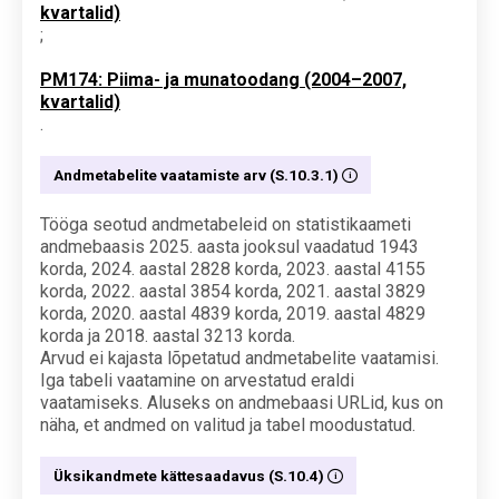
kvartalid)
;
PM174: Piima- ja munatoodang (2004–2007,
kvartalid)
.
Andmetabelite vaatamiste arv (S.10.3.1)
Tööga seotud andmetabeleid on statistikaameti
andmebaasis 2025. aasta jooksul vaadatud 1943
korda, 2024. aastal 2828 korda, 2023. aastal 4155
korda, 2022. aastal 3854 korda, 2021. aastal 3829
korda, 2020. aastal 4839 korda, 2019. aastal 4829
korda ja 2018. aastal 3213 korda.
Arvud ei kajasta lõpetatud andmetabelite vaatamisi.
Iga tabeli vaatamine on arvestatud eraldi
vaatamiseks. Aluseks on andmebaasi URLid, kus on
näha, et andmed on valitud ja tabel moodustatud.
Üksikandmete kättesaadavus (S.10.4)