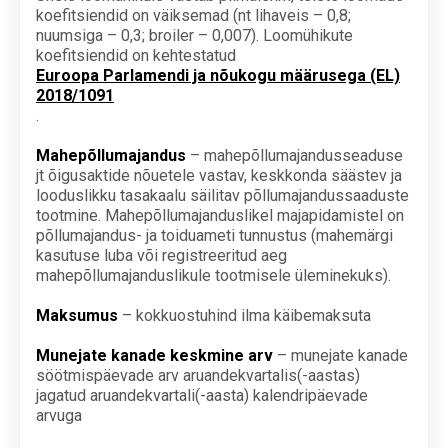
koefitsiendid on väiksemad (nt lihaveis – 0,8;
nuumsiga – 0,3; broiler – 0,007). Loomühikute
koefitsiendid on kehtestatud
Euroopa Parlamendi ja nõukogu määrusega (EL)
2018/1091
.
Mahepõllumajandus
– mahepõllumajandusseaduse
jt õigusaktide nõuetele vastav, keskkonda säästev ja
looduslikku tasakaalu säilitav põllumajandussaaduste
tootmine. Mahepõllumajanduslikel majapidamistel on
põllumajandus- ja toiduameti tunnustus (mahemärgi
kasutuse luba või registreeritud aeg
mahepõllumajanduslikule tootmisele üleminekuks).
Maksumus
– kokkuostuhind ilma käibemaksuta
Munejate kanade keskmine arv
– munejate kanade
söötmispäevade arv aruandekvartalis(-aastas)
jagatud aruandekvartali(-aasta) kalendripäevade
arvuga