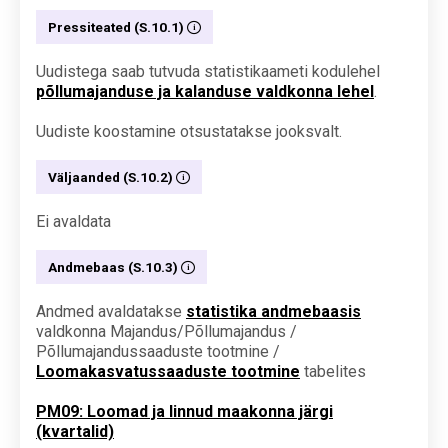
Pressiteated (S.10.1)
Uudistega saab tutvuda statistikaameti kodulehel
põllumajanduse ja kalanduse valdkonna lehel
.
Uudiste koostamine otsustatakse jooksvalt.
Väljaanded (S.10.2)
Ei avaldata
Andmebaas (S.10.3)
Andmed avaldatakse
statistika andmebaasis
valdkonna Majandus/Põllumajandus /
Põllumajandussaaduste tootmine /
Loomakasvatussaaduste tootmine
tabelites
PM09: Loomad ja linnud maakonna järgi
(kvartalid)