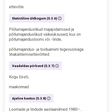
ettevõte
Statistiline üldkogum (S.3.6)
Põllumajanduslikud majapidamised ja
põllumajanduslikud väikeüksused, kus on
põllumajandusloomi või -linde;
põllumajandus- ja toiduameti tegevusloaga
lihakäitlemisettevõtted
Vaadeldav piirkond (S.3.7)
Kogu Eesti;
maakonnad
Ajaline kaetus (S.3.8)
Loomade ja lindude aastaandmed 1980–…