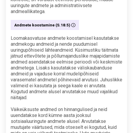
uuringute andmete ja administratiivsete
andmeallikatega.
Andmete koostamine (S.18.5)
Loomakasvatuse andmete koostamisel kasutatakse
andmekogu andmeid ja nende puudumisel
uuringupõhiseid lähteandmeid. Küsimustiku täitmata
jätnud ettevõtete ja põllumajanduslike majapidamiste
andmed asendatakse eelmise perioodi või keskmiste
andmetega. Lisaks kasutatakse väliskaubanduse
andmeid ja vajaduse korral mudelipõhiseid
varasematel andmetel põhinevaid arvutusi. Juhuslikke
valimeid ei kasutata ja seega kaale ei arvutata.
Kogutud andmete alusel arvutatakse muud vajalikud
näitajad.
Väikeüksuste andmed on hinnangulised ja neid
uuendatakse kord kümne aasta jooksul
sotsiaaluuringute andmete alusel. Arvutatakse
muutujate väärtused, mida otseselt ei kogutud, kuid