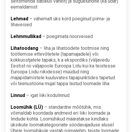
seitsmenda sabalüli vahelt) ja suguelundite (ka udar)
eemaldamist
Lehmad
– vähemalt üks kord poeginud piima- ja
lihaveised
Lehmmullikad
– poegimata noorveised
Lihatoodang
– liha ja lihatoodete tootmise ning
töötlemise ettevõtetele (tapamajadele) või
kokkuostjatele tapaks, k.a ekspordiks (väljavedu
Eestist nii väljapoole Euroopa Liitu kui ka teistesse
Euroopa Liidu riikidesse) müüdud ning
majapidamistele kuuluvates tapapunktides tapetud
või teenustööna mujal tappa lastud loomade liha
Linnud
– igat liiki kodulinnud
Loomühik (LÜ)
– standardne mõõtühik, mis
võimaldab koondada andmeid eri liiki loomade ja
lindude kohta. Loomühikud määratakse kindlaks
üksikute loomakategooriate söödavajaduse alusel.
Ühele loomühikule vastab piimalehm, teiste loomade