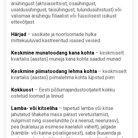
äriühingust (aktsiaseltsist, osaühingust,
usaldusühingust, täisühingust, tulundusühistust) või
välismaa äriühingu filiaalist või füüsilisest isikust
ettevõtjast
Härjad
– vasikate ja noorloomade hulka
mittekuuluvad kastreeritud isased veised
Keskmine munatoodang kana kohta
– keskmiselt
kvartalis (aastas) muneja kana kohta saadud munad
Keskmine piimatoodang lehma kohta
– keskmiselt
kvartalis (aastas) piimalehma kohta lüpstud piim
Kokkuost
– Eesti põllumajandustootjatelt kokku
ostetud loomad ja linnud
Lamba- või kitseliha
– tapetud lamba või kitse
jahutatud lihakeha mass pärast veretustamist,
nülgimist ning siseelundite (v.a neerud, neerurasv),
pea (kuklaluu ja esimese kaelalüli vahelt), jalgade
(kämbla- või kanna-pöialiigesest), saba (kuuenda ja