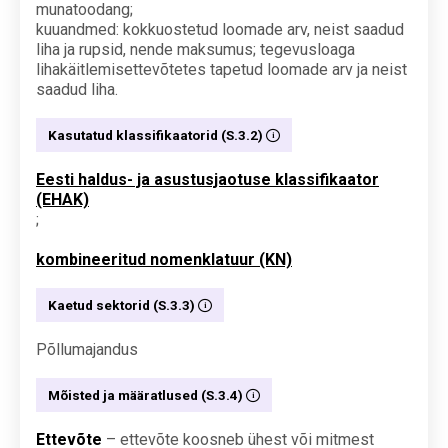
munatoodang;
kuuandmed: kokkuostetud loomade arv, neist saadud
liha ja rupsid, nende maksumus; tegevusloaga
lihakäitlemisettevõtetes tapetud loomade arv ja neist
saadud liha.
Kasutatud klassifikaatorid (S.3.2)
Eesti haldus- ja asustusjaotuse klassifikaator
(EHAK)
;
kombineeritud nomenklatuur (KN)
Kaetud sektorid (S.3.3)
Põllumajandus
Mõisted ja määratlused (S.3.4)
Ettevõte
– ettevõte koosneb ühest või mitmest