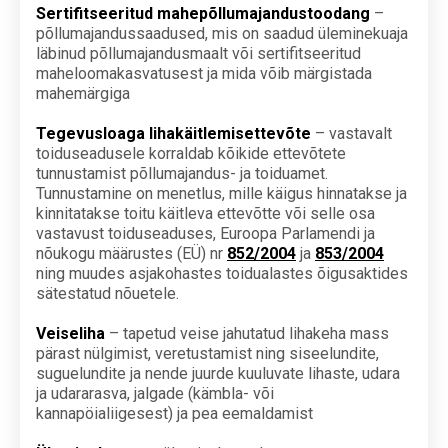
Sertifitseeritud mahepõllumajandustoodang
–
põllumajandussaadused, mis on saadud üleminekuaja
läbinud põllumajandusmaalt või sertifitseeritud
maheloomakasvatusest ja mida võib märgistada
mahemärgiga
Tegevusloaga lihakäitlemisettevõte
– vastavalt
toiduseadusele korraldab kõikide ettevõtete
tunnustamist põllumajandus- ja toiduamet.
Tunnustamine on menetlus, mille käigus hinnatakse ja
kinnitatakse toitu käitleva ettevõtte või selle osa
vastavust toiduseaduses, Euroopa Parlamendi ja
nõukogu määrustes (EÜ) nr
852/2004
ja
853/2004
ning muudes asjakohastes toidualastes õigusaktides
sätestatud nõuetele.
Veiseliha
– tapetud veise jahutatud lihakeha mass
pärast nülgimist, veretustamist ning siseelundite,
suguelundite ja nende juurde kuuluvate lihaste, udara
ja udararasva, jalgade (kämbla- või
kannapöialiigesest) ja pea eemaldamist