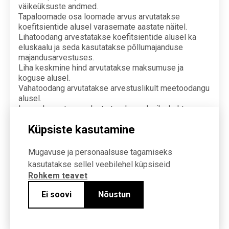
väikeüksuste andmed.
Tapaloomade osa loomade arvus arvutatakse
koefitsientide alusel varasemate aastate näitel.
Lihatoodang arvestatakse koefitsientide alusel ka
eluskaalu ja seda kasutatakse põllumajanduse
majandusarvestuses.
Liha keskmine hind arvutatakse maksumuse ja
koguse alusel.
Vahatoodang arvutatakse arvestuslikult meetoodangu
alusel.
Loomakasvatussaaduste toodang elaniku kohta
arvutatakse, jagades toodangu kogused elanike
Küpsiste kasutamine
arvuga.
Mugavuse ja personaalsuse tagamiseks
Imputeerimise määr (S.18.5.1)
kasutatakse sellel veebilehel küpsiseid
Ei arvutata
Rohkem teavet
Ei soovi
Nõustun
Korrigeerimine (S.18.6)
Ei korrigeerita