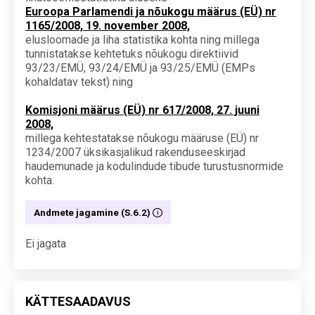
Euroopa Parlamendi ja nõukogu määrus (EÜ) nr
1165/2008, 19. november 2008,
elusloomade ja liha statistika kohta ning millega
tunnistatakse kehtetuks nõukogu direktiivid
93/23/EMÜ, 93/24/EMÜ ja 93/25/EMÜ (EMPs
kohaldatav tekst) ning
Komisjoni määrus (EÜ) nr 617/2008, 27. juuni
2008,
millega kehtestatakse nõukogu määruse (EÜ) nr
1234/2007 üksikasjalikud rakenduseeskirjad
haudemunade ja kodulindude tibude turustusnormide
kohta.
Andmete jagamine (S.6.2)
Ei jagata
KÄTTESAADAVUS