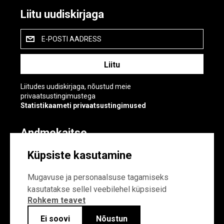
Liitu uudiskirjaga
E-POSTI AADRESS
Liitudes uudiskirjaga, nõustud meie
privaatsustingimustega
Statistikaameti privaatsustingimused
Andmekaitse
Andmekaitse
Küpsiste kasutamine
Küpsiste sätted
Mugavuse ja personaalsuse tagamiseks
kasutatakse sellel veebilehel küpsiseid
Rohkem teavet
Ei soovi
Nõustun