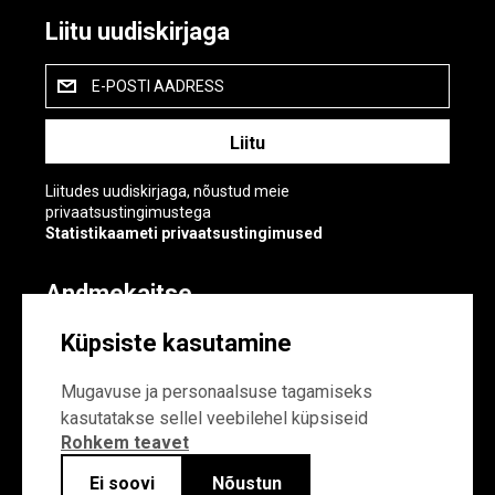
Liitu uudiskirjaga
E-POSTI AADRESS
Liitudes uudiskirjaga, nõustud meie
privaatsustingimustega
Statistikaameti privaatsustingimused
Andmekaitse
Andmekaitse
Küpsiste kasutamine
Küpsiste sätted
Mugavuse ja personaalsuse tagamiseks
kasutatakse sellel veebilehel küpsiseid
Rohkem teavet
Ei soovi
Nõustun