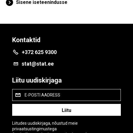
Sisene iseteenindusse
Kontaktid
+372 625 9300
stat@stat.ee
Liitu uudiskirjaga
E-POSTI AADRESS
Liitudes uudiskirjaga, nõustud meie
privaatsustingimustega