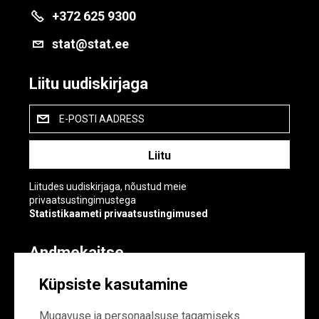
+372 625 9300
stat@stat.ee
Liitu uudiskirjaga
E-POSTI AADRESS
Liitudes uudiskirjaga, nõustud meie
privaatsustingimustega
Statistikaameti privaatsustingimused
Andmekaitse
Andmekaitse
Küpsiste kasutamine
Küpsiste sätted
Mugavuse ja personaalsuse tagamiseks