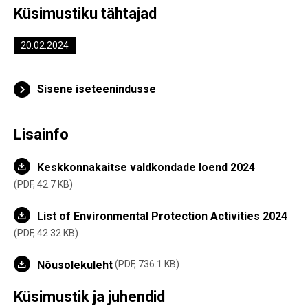
Küsimustiku tähtajad
20.02.2024
Sisene iseteenindusse
Lisainfo
Keskkonnakaitse valdkondade loend 2024
PDF,
42.7 KB
List of Environmental Protection Activities 2024
PDF,
42.32 KB
Nõusolekuleht
PDF,
736.1 KB
Küsimustik ja juhendid