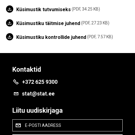
Küsimustik tutvumiseks
PDF, 34.25 KB
Küsimustiku täitmise juhend
PDF, 27.23 KB
Küsimustiku kontrollide juhend
PDF, 7.57 KB
Kontaktid
+372 625 9300
stat@stat.ee
Liitu uudiskirjaga
E-POSTI AADRESS