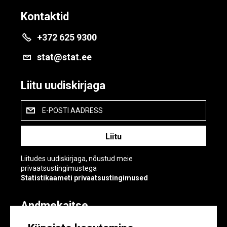
Kontaktid
+372 625 9300
stat@stat.ee
Liitu uudiskirjaga
E-POSTI AADRESS
Liitudes uudiskirjaga, nõustud meie
privaatsustingimustega
Statistikaameti privaatsustingimused
Andmekaitse
Andmekaitse