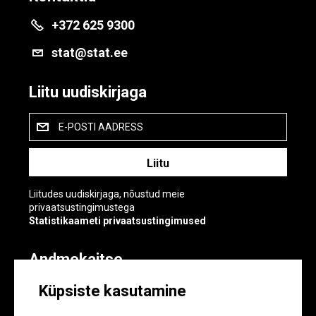
+372 625 9300
stat@stat.ee
Liitu uudiskirjaga
E-POSTI AADRESS
Liitudes uudiskirjaga, nõustud meie
privaatsustingimustega
Statistikaameti privaatsustingimused
Andmekaitse
Andmekaitse
Küpsiste kasutamine
Küpsiste sätted