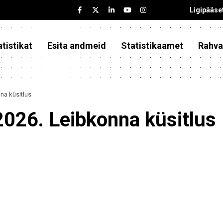
Ligipääse
tistikat
Esita andmeid
Statistikaamet
Rahva
na küsitlus
2026. Leibkonna küsitlus