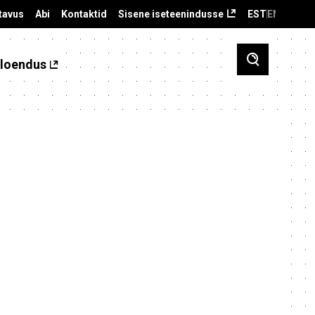
tavus
Abi
Kontaktid
Sisene iseteenindusse
EST
ENG
loendus