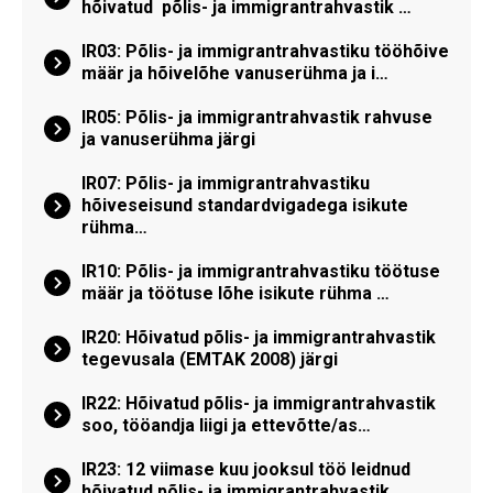
hõivatud põlis- ja immigrantrahvastik …
IR03: Põlis- ja immigrantrahvastiku tööhõive
määr ja hõivelõhe vanuserühma ja i…
IR05: Põlis- ja immigrantrahvastik rahvuse
ja vanuserühma järgi
IR07: Põlis- ja immigrantrahvastiku
hõiveseisund standardvigadega isikute
rühma…
IR10: Põlis- ja immigrantrahvastiku töötuse
määr ja töötuse lõhe isikute rühma …
IR20: Hõivatud põlis- ja immigrantrahvastik
tegevusala (EMTAK 2008) järgi
IR22: Hõivatud põlis- ja immigrantrahvastik
soo, tööandja liigi ja ettevõtte/as…
IR23: 12 viimase kuu jooksul töö leidnud
hõivatud põlis- ja immigrantrahvastik …