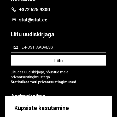
+372 625 9300
stat@stat.ee
Liitu uudiskirjaga
E-POSTI AADRESS
Liitudes uudiskirjaga, nõustud meie
privaatsustingimustega
Statistikaameti privaatsustingimused
Andmekaitse
Andmekaitse
Küpsiste kasutamine
Küpsiste sätted