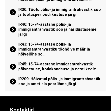
IR30: Töötu põlis- ja immigrantrahvastik soo
ja töötusperioodi kestuse järgi
IR40: 15-74-aastane põlis- ja
immigrantrahvastik soo ja haridustaseme
järgi
IR43: 15-74-aastase põlis- ja
immigrantrahvastiku tööhõive määr ja
hõivelõhe so…
IR45: 15-74-aastane immigrantrahvastik
põlvnevuse, kodakondsuse ja eesti keele …
IR209: Hõivatud põlis- ja immigrantrahvastik
soo ja ametiala pearühma järgi
Kontaktid