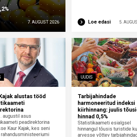
2,2%
Loe edasi
7. AUGUST 2026
5. AUGU
S
UUDIS
Kajak alustas tööd
Tarbijahindade
stikaameti
harmoneeritud indeksi
rektorina
kiirhinnang: juulis tõus
3. augustil asus
hinnad 0,5%
tikaameti peadirektorina
Statistikaameti esialgsel
se Kaur Kajak, kes seni
hinnangul tõusis turistide ku
 rahandusministeeriumi
arvesse võttev tarbijahinda