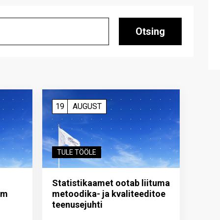
Otsing
19
AUGUST
TULE TÖÖLE
Statistikaamet ootab liituma
im
metoodika- ja kvaliteeditoe
teenuse­juhti