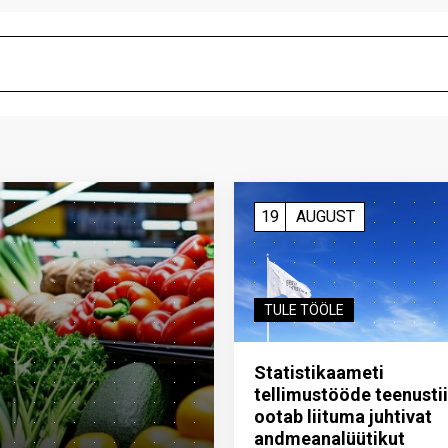
19
AUGUST
TULE TÖÖLE
Statistikaameti
tellimustööde teenusti
ootab liituma ­juhtivat
andme­analüütikut