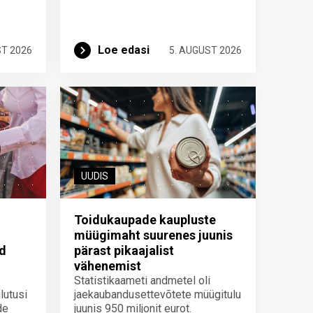
Loe edasi
ST 2026
5. AUGUST 2026
UUDIS
Toidukaupade kaupluste
müügimaht suurenes juunis
id
pärast pikaajalist
vähenemist
Statistikaameti andmetel oli
lutusi
jaekaubandusettevõtete müügitulu
de
juunis 950 miljonit eurot.