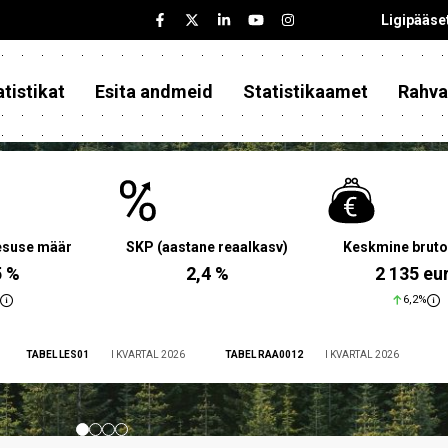
Ligipääse
tistikat
Esita andmeid
Statistikaamet
Rahva
aesuse määr
SKP (aastane reaalkasv)
Keskmine bruto
5 %
2,4 %
2 135 eu
6,2%
TABEL LES01
I KVARTAL 2026
TABEL RAA0012
I KVARTAL 2026