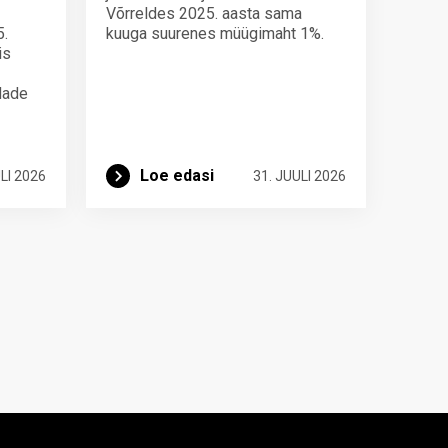
Võrreldes 2025. aasta sama
5.
kuuga suurenes müügimaht 1%.
is
ndade
Loe edasi
LI 2026
31. JUULI 2026