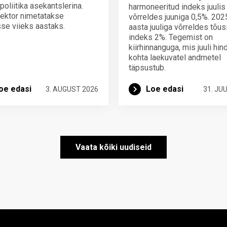
poliitika asekantslerina.
harmoneeritud indeks juulis
ektor nimetatakse
võrreldes juuniga 0,5%. 202
se viieks aastaks.
aasta juuliga võrreldes tõus
indeks 2%. Tegemist on
kiirhinnanguga, mis juuli hi
kohta laekuvatel andmetel
täpsustub.
oe edasi
Loe edasi
3. AUGUST 2026
31. JUU
Vaata kõiki uudiseid