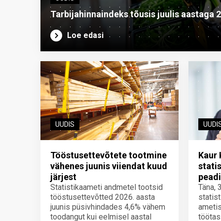
Tarbijahinnaindeks tõusis juulis aastaga 
Loe edasi
UUDIS
UUDI
Tööstusettevõtete tootmine
Kaur 
vähenes juunis viiendat kuud
stati
järjest
peadi
Statistikaameti andmetel tootsid
Täna, 
tööstusettevõtted 2026. aasta
statis
juunis püsivhindades 4,6% vähem
ametis
toodangut kui eelmisel aastal
töötas