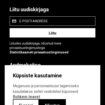
Liitu uudiskirjaga
E-POSTI AADRESS
Liitudes uudiskirjaga, nõustud meie
privaatsustingimustega
Statistikaameti privaatsustingimused
Andmekaitse
Andmekaitse
Küpsiste kasutamine
Küpsiste sätted
Mugavuse ja personaalsuse tagamiseks
kasutatakse sellel veebilehel küpsiseid
Rohkem teavet