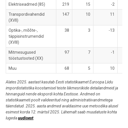
Elektriseadmed (85)
219
15
-2
2
Transpordivahendid
147
10
11
1
(XVII)
Optika-, mõõte-,
38
3
-13
täppisinstrumendid
(XVIII)
Mitmesugused
97
7
-1
tööstustooted (XX)
Muu
68
5
10
1
Alates 2025. aastast kasutab Eesti statistikaamet Euroopa Liidu
impordistatistika koostamisel teiste liikmesriikide detailandmeid ja
hinnanguid nende ekspordi kohta Eestisse. Andmed on
statistikaameti poolt valideeritud ning administratiivandmetega
täiendatud. 2025. aasta andmed avaldasime uue metoodika alusel
esimest korda 12. märtsil 2025. Lähemalt saab muudatuste kohta
lugeda
uudisest
.