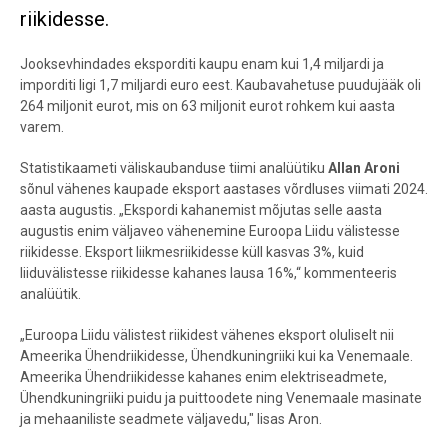
riikidesse.
Jooksevhindades eksporditi kaupu enam kui 1,4 miljardi ja
imporditi ligi 1,7 miljardi euro eest. Kaubavahetuse puudujääk oli
264 miljonit eurot, mis on 63 miljonit eurot rohkem kui aasta
varem.
Statistikaameti väliskaubanduse tiimi analüütiku
Allan Aroni
sõnul vähenes kaupade eksport aastases võrdluses viimati 2024.
aasta augustis. „Ekspordi kahanemist mõjutas selle aasta
augustis enim väljaveo vähenemine Euroopa Liidu välistesse
riikidesse. Eksport liikmesriikidesse küll kasvas 3%, kuid
liiduvälistesse riikidesse kahanes lausa 16%,“ kommenteeris
analüütik.
„Euroopa Liidu välistest riikidest vähenes eksport oluliselt nii
Ameerika Ühendriikidesse, Ühendkuningriiki kui ka Venemaale.
Ameerika Ühendriikidesse kahanes enim elektriseadmete,
Ühendkuningriiki puidu ja puittoodete ning Venemaale masinate
ja mehaaniliste seadmete väljavedu," lisas Aron.