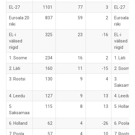
EL-27
1101
77
3
EL-27
Euroala 20
837
59
2
Euroala 20
riiki
riiki
EL-i
325
23
-16
EL-i
välised
välised
riigid
riigid
1. Soome
234
16
2
1. Läti
2. Läti
160
11
-15
2. Soome
3. Rootsi
130
9
4
3.
Saksamaa
4. Leedu
127
9
13
4. Leedu
5.
115
8
13
5. Holland
Saksamaa
6. Holland
62
4
-26
6. Poola
7. Poola
57
4
10
7. Rootsi