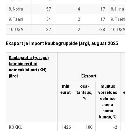
8. Norra
57
4
17
8. Hiina
9. Taani
34
2
17
9. Tšehhi
10. USA
32
2
-38
10. USA
Eksport ja import kaubagruppide järgi, august 2025
Kaubajaotis (-grupp)
kombineeritud
nomenklatuuri (KN)
järgi
Eksport
mln
osa-
muutus
ml
eurot
tähtsus,
võrreldes
eur
%
eelmise
aasta
sama
kuuga, %
KOKKU
1426
100
-2
16