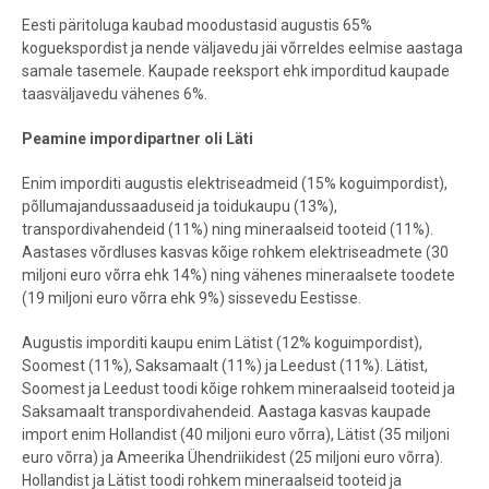
Eesti päritoluga kaubad moodustasid augustis 65%
koguekspordist ja nende väljavedu jäi võrreldes eelmise aastaga
samale tasemele. Kaupade reeksport ehk imporditud kaupade
taasväljavedu vähenes 6%.
Peamine impordipartner oli Läti
Enim imporditi augustis elektriseadmeid (15% koguimpordist),
põllumajandussaaduseid ja toidukaupu (13%),
transpordivahendeid (11%) ning mineraalseid tooteid (11%).
Aastases võrdluses kasvas kõige rohkem elektriseadmete (30
miljoni euro võrra ehk 14%) ning vähenes mineraalsete toodete
(19 miljoni euro võrra ehk 9%) sissevedu Eestisse.
Augustis imporditi kaupu enim Lätist (12% koguimpordist),
Soomest (11%), Saksamaalt (11%) ja Leedust (11%). Lätist,
Soomest ja Leedust toodi kõige rohkem mineraalseid tooteid ja
Saksamaalt transpordivahendeid. Aastaga kasvas kaupade
import enim Hollandist (40 miljoni euro võrra), Lätist (35 miljoni
euro võrra) ja Ameerika Ühendriikidest (25 miljoni euro võrra).
Hollandist ja Lätist toodi rohkem mineraalseid tooteid ja