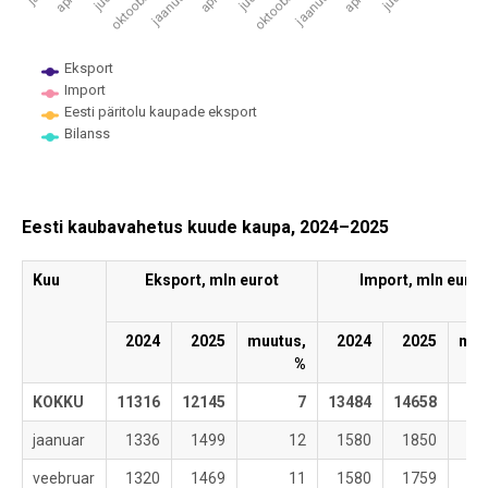
Eksport
Import
Eesti päritolu kaupade eksport
Bilanss
End of interactive chart.
Eesti kaubavahetus kuude kaupa, 2024–2025
Kuu
Eksport, mln eurot
Import, mln eurot
2024
2025
muutus,
2024
2025
muu
%
KOKKU
11316
12145
7
13484
14658
jaanuar
1336
1499
12
1580
1850
veebruar
1320
1469
11
1580
1759