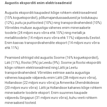
Augustis eksporditi enim elektriseadmeid
Augustis eksporditi kaupadest kõige rohkem elektriseadmeid
(15% koguekspordist), põllumajandussaaduseid ja toidukaupu
(12%), puitu ja puittooteid (10%) ning transpordivahendeid (10%).
Võrreldes mulluse augustiga vähenes enim mineraalsete
toodete (24 miljoni euro võrra ehk 15%) ning metalli ja
metallitoodete (14 miljoni euro võrra ehk 11%) väljavedu Eestist.
Enim kasvas transpordivahendite eksport (14 miljoni euro võrra
ehk 11%).
Peamised sihtriigid olid augustis Soome (16% koguekspordist),
Läti (11%), Rootsi (9%) ja Leedu (9%). Soome ja Rootsi eksporditi
kõige rohkem elektriseadmeid ning Lätti ja Leetu
transpordivahendeid. Võrreldes eelmise aasta augustiga
vähenes kaupade väljavedu enim Lätti (28 miljoni euro võrra),
Hollandisse (22 miljoni euro võrra) ja Ameerika Ühendriikidesse
(20 miljoni euro võrra). Lätti ja Hollandisse kahanes kõige rohkem
mineraalsete toodete eksport. Enim suurenes kaupade
väljavedu Singapuri (31 miljoni euro võrra), kuhu veeti rohkem
mineraalseid tooteid.