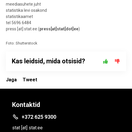
meediasuhete juht
statistika levi osakond
statistikaamet
tel 5696 6484
press
[at]
stat.ee
(
press[at]stat[dot]ee
)
Foto: Shutterstock
Kas leidsid, mida otsisid?
Jaga
Tweet
Kontaktid
+372 625 9300
stat
[at]
stat.ee