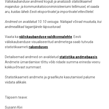
Väliskaubanduse andmeid kogub ja analüüsib statistikaamet
majandus- ja kommunikatsiooniministeeriumi tellimusel, et saada
aru, kuidas läheb Eesti eksportivatel ja importivatel ettevõtetel.
Andmed on avaldatud 10.10 seisuga. Näitajad võivad muutuda, kui
andmeallikad tagantjärele täpsustuvad.
Vaata ka
väliskaubanduse valdkonnalehte
. Eesti
väliskaubanduse visualiseeritud andmetega saab tutvuda
statistikaameti
rakenduses
.
Detailsemad andmed on avaldatud
statistika andmebaasis
.
Andmete ümardamise tõttu võib ridade summa erineda veeru
kokkuvõtvast summast.
Statistikaameti andmete ja graafikute kasutamisel palume
viidata allikale.
Täpsem teave:
Susann Kivi