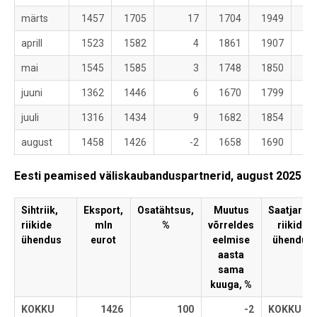
märts
1457
1705
17
1704
1949
aprill
1523
1582
4
1861
1907
mai
1545
1585
3
1748
1850
juuni
1362
1446
6
1670
1799
juuli
1316
1434
9
1682
1854
august
1458
1426
-2
1658
1690
Eesti peamised väliskaubanduspartnerid, august 2025
Sihtriik,
Eksport,
Osatähtsus,
Muutus
Saatjariik,
riikide
mln
%
võrreldes
riikide
ühendus
eurot
eelmise
ühendus
aasta
sama
kuuga, %
KOKKU
1426
100
-2
KOKKU