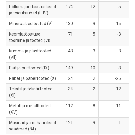
Põllumajandussaadused
174
12
5
2
ja toidukaubad (I–IV)
Mineraalsed tooted (V)
130
9
-15
1
Keemiatööstuse
71
5
-3
1
tooraine ja tooted (VI)
Kummi- ja plasttooted
43
3
3
(VII)
Puit ja puittooted (IX)
149
10
-3
Paber ja pabertooted (X)
24
2
-25
Tekstiil ja tekstiiltooted
34
2
12
(XI)
Metall ja metalltooted
112
8
-11
1
(XV)
Masinad ja mehaanilised
121
9
-1
1
seadmed (84)