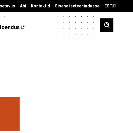
äsetavus
Abi
Kontaktid
Sisene iseteenindusse
EST
ENG
loendus