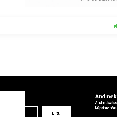
ga
Andmek
Andmekaits
Küpsiste sät
ESS