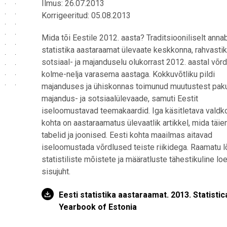
Ilmus: 26.07.2013
Korrigeeritud: 05.08.2013
Mida tõi Eestile 2012. aasta? Traditsiooniliselt anna
statistika aastaraamat ülevaate keskkonna, rahvastik
sotsiaal- ja majanduselu olukorrast 2012. aastal võr
kolme-nelja varasema aastaga. Kokkuvõtliku pildi
majanduses ja ühiskonnas toimunud muutustest pak
majandus- ja sotsiaalülevaade, samuti Eestit
iseloomustavad teemakaardid. Iga käsitletava valdk
kohta on aastaraamatus ülevaatlik artikkel, mida täi
tabelid ja joonised. Eesti kohta maailmas aitavad
iseloomustada võrdlused teiste riikidega. Raamatu 
statistiliste mõistete ja määratluste tähestikuline lo
sisujuht.
Eesti statistika aastaraamat. 2013. Statistic
Yearbook of Estonia