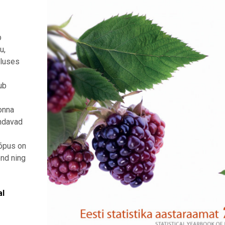
b
u,
dluses
ub
onna
endavad
lõpus on
end ning
al