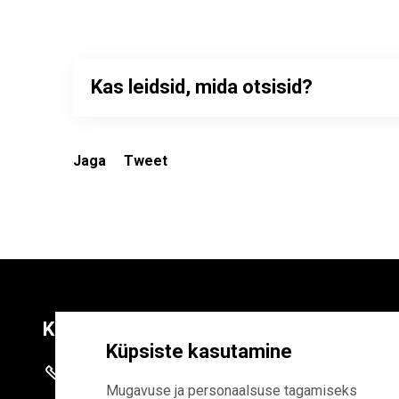
Kas leidsid, mida otsisid?
Jaga
Tweet
Kontaktid
Liitu uudiskirja
Küpsiste kasutamine
+372 625 9300
E-POSTI AADR
Mugavuse ja personaalsuse tagamiseks