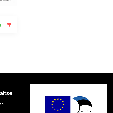
aitse
e
ted