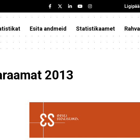
Ligipä
tistikat
Esita andmeid
Statistikaamet
Rahva
taraamat 2013