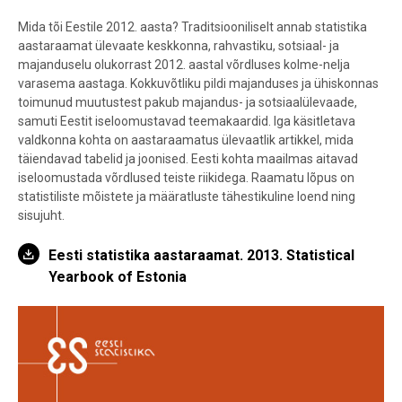
Mida tõi Eestile 2012. aasta? Traditsiooniliselt annab statistika
aastaraamat ülevaate keskkonna, rahvastiku, sotsiaal- ja
majanduselu olukorrast 2012. aastal võrdluses kolme-nelja
varasema aastaga. Kokkuvõtliku pildi majanduses ja ühiskonnas
toimunud muutustest pakub majandus- ja sotsiaalülevaade,
samuti Eestit iseloomustavad teemakaardid. Iga käsitletava
valdkonna kohta on aastaraamatus ülevaatlik artikkel, mida
täiendavad tabelid ja joonised. Eesti kohta maailmas aitavad
iseloomustada võrdlused teiste riikidega. Raamatu lõpus on
statistiliste mõistete ja määratluste tähestikuline loend ning
sisujuht.
Eesti statistika aastaraamat. 2013. Statistical
Yearbook of Estonia