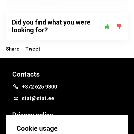
Did you find what you were
looking for?
Share
Tweet
Contacts
+372 625 9300
stat@stat.ee
Privacy policy
Privacy policy
Cookie usage
Cookie settings