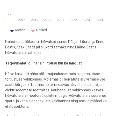
22
2018
2019
2020
2021
2022
2023
2024
Mehed
Naised
End of interactive chart.
Piirkondade lõikes tuli hõivatuid juurde Põhja-, Lõuna- ja Kirde-
Eestis, Kesk-Eestis jäi olukord samaks ning Lääne-Eestis
hõivatute arv vähenes.
Tegevusalati oli näha nii tõusu kui ka langust
Hõive kasvu oli näha põllumajandussektoris ning majutuse ja
toitlustuse valdkonnas. Mõlemas oli hõivatute arv viimase viie
aasta kõrgeim. Tootmissektoris kasvas hõive toiduainete ja
elektriseadmete tootmises. Kaubanduse valdkonnas kasvas
hõivatute arv mootorsõidukite müügis. Hõivatute arv suurenes
spordi ja vaba aja tegevuste valdkonnas ning teatud määral ka
ehitussektoris.