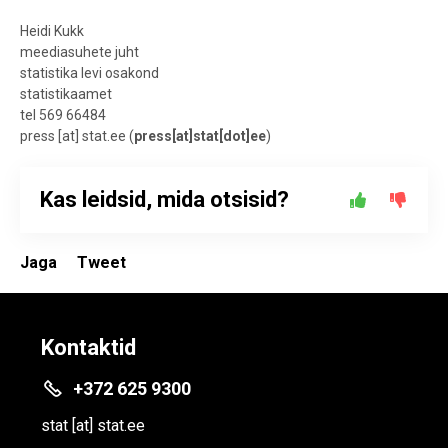
Heidi Kukk
meediasuhete juht
statistika levi osakond
statistikaamet
tel 569 66484
press
[at]
stat.ee
(
press[at]stat[dot]ee
)
Kas leidsid, mida otsisid?
Jaga
Tweet
Kontaktid
+372 625 9300
stat
[at]
stat.ee