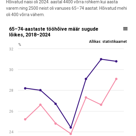
Hõivatud naisi oli 2024. aastal 4400 võrra rohkem kui aasta
varem ning 2500 neist oli vanuses 65–74 aastat. Hõivatud mehi
oli 400 võrra vähem.
65–74-aastaste tööhõive määr sugude lõikes, 2018–2024
65–74-aastaste tööhõive määr sugude
lõikes, 2018–2024
Line chart with 2 lines.
Allikas: statistikaamet
%
Allikas: statistikaamet
32
View as data table, 65–74-aastaste tööhõive määr sugude lõikes
The chart has 1 X axis displaying .
The chart has 1 Y axis displaying %. Data ranges from 23.8 to 31.
30
28
26
24