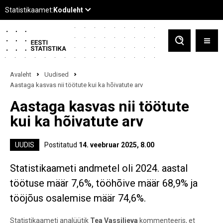
Avaleht
Uudised
Aastaga kasvas nii töötute kui ka hõivatute arv
Aastaga kasvas nii töötute
kui ka hõivatute arv
UUDIS
Postitatud
14. veebruar 2025, 8.00
Statistikaameti andmetel oli 2024. aastal
töötuse määr 7,6%, tööhõive määr 68,9% ja
tööjõus osalemise määr 74,6%.
Statistikaameti analüütik
Tea Vassiljeva
kommenteeris, et