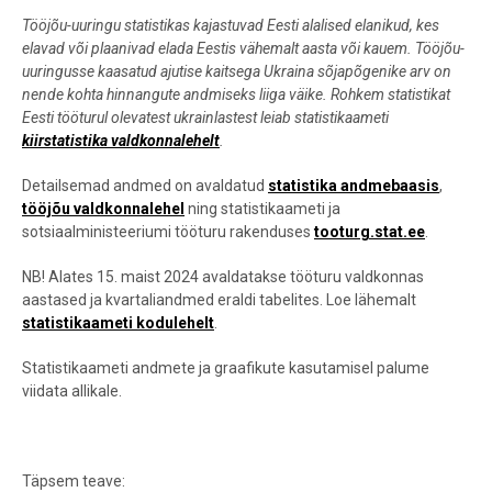
Tööjõu-uuringu statistikas kajastuvad Eesti alalised elanikud, kes
elavad või plaanivad elada Eestis vähemalt aasta või kauem. Tööjõu-
uuringusse kaasatud ajutise kaitsega Ukraina sõjapõgenike arv on
nende kohta hinnangute andmiseks liiga väike. Rohkem statistikat
Eesti tööturul olevatest ukrainlastest leiab statistikaameti
kiirstatistika valdkonnalehelt
.
Detailsemad andmed on avaldatud
statistika andmebaasis
,
tööjõu valdkonnalehel
ning statistikaameti ja
sotsiaalministeeriumi tööturu rakenduses
tooturg.stat.ee
.
NB! Alates 15. maist 2024 avaldatakse tööturu valdkonnas
aastased ja kvartaliandmed eraldi tabelites. Loe lähemalt
statistikaameti kodulehelt
.
Statistikaameti andmete ja graafikute kasutamisel palume
viidata allikale.
Täpsem teave: