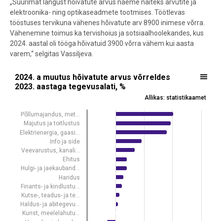
„Suurimat langust hõivatute arvus näeme näiteks arvutite ja
elektroonika- ning optikaseadmete tootmises. Töötlevas
tööstuses tervikuna vähenes hõivatute arv 8900 inimese võrra.
Vähenemine toimus ka tervishoius ja sotsiaalhoolekandes, kus
2024. aastal oli tööga hõivatuid 3900 võrra vähem kui aasta
varem,“ selgitas Vassiljeva.
2024. a muutus hõivatute arvus võrreldes 2023. aastaga tegevusalat
2024. a muutus hõivatute arvus võrreldes
2023. aastaga tegevusalati, %
Bar chart with 19 bars.
Allikas: statistikaamet
Allikas: statistikaamet
View as data table, 2024. a muutus hõivatute arvus võrreldes 2023
Põllumajandus, met…
Majutus ja toitlustus
The chart has 1 X axis displaying .
Elektrienergia, gaasi…
The chart has 1 Y axis displaying %. Data ranges from -7.6 to 20.3.
Info ja side
Veevarustus, kanali…
Ehitus
Hulgi- ja jaekauband…
Haridus
Finants- ja kindlustu…
Kutse-, teadus- ja te…
Haldus- ja abitegevu…
Kunst, meelelahutu…