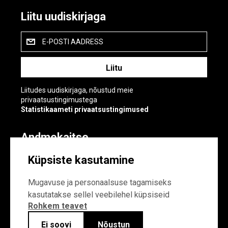
Liitu uudiskirjaga
E-POSTI AADRESS
Liitudes uudiskirjaga, nõustud meie
privaatsustingimustega
Statistikaameti privaatsustingimused
Andmekaitse
Andmekaitse
Küpsiste kasutamine
Küpsiste sätted
Mugavuse ja personaalsuse tagamiseks
kasutatakse sellel veebilehel küpsiseid
Rohkem teavet
Ei soovi
Nõustun