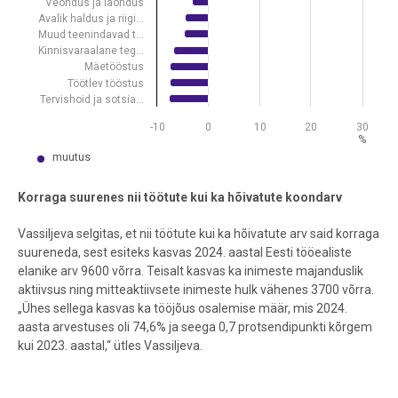
Veondus ja laondus
Avalik haldus ja riigi…
Muud teenindavad t…
Kinnisvaraalane teg…
Mäetööstus
Töötlev tööstus
Tervishoid ja sotsia…
-10
0
10
20
30
%
muutus
End of interactive chart.
Korraga suurenes nii töötute kui ka hõivatute koondarv
Vassiljeva selgitas, et nii töötute kui ka hõivatute arv said korraga
suureneda, sest esiteks kasvas 2024. aastal Eesti tööealiste
elanike arv 9600 võrra. Teisalt kasvas ka inimeste majanduslik
aktiivsus ning mitteaktiivsete inimeste hulk vähenes 3700 võrra.
„Ühes sellega kasvas ka tööjõus osalemise määr, mis 2024.
aasta arvestuses oli 74,6% ja seega 0,7 protsendipunkti kõrgem
kui 2023. aastal,“ ütles Vassiljeva.