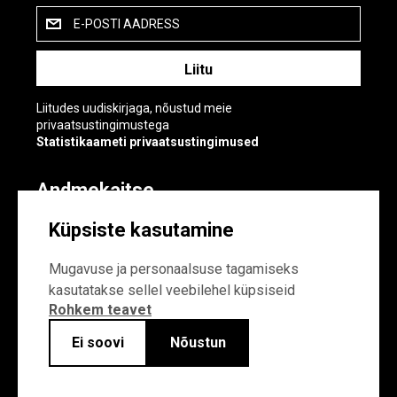
E-POSTI AADRESS
Liitudes uudiskirjaga, nõustud meie
privaatsustingimustega
Statistikaameti privaatsustingimused
Andmekaitse
Andmekaitse
Küpsiste kasutamine
Küpsiste sätted
Mugavuse ja personaalsuse tagamiseks
kasutatakse sellel veebilehel küpsiseid
Rohkem teavet
Ei soovi
Nõustun