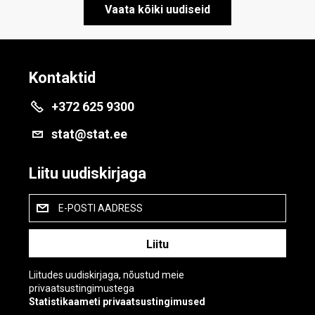
Vaata kõiki uudiseid
Kontaktid
+372 625 9300
stat@stat.ee
Liitu uudiskirjaga
E-POSTI AADRESS
Liitudes uudiskirjaga, nõustud meie
privaatsustingimustega
Statistikaameti privaatsustingimused