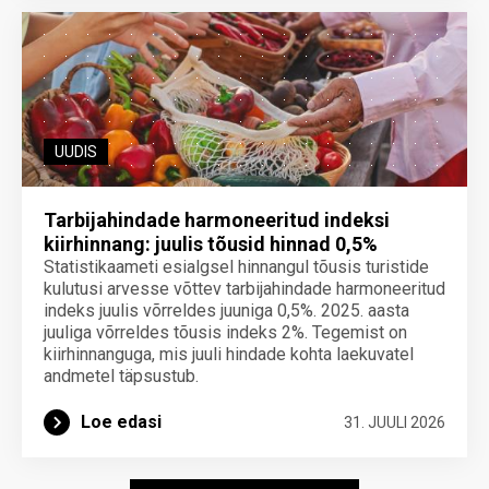
UUDIS
Tarbijahindade harmoneeritud indeksi
kiirhinnang: juulis tõusid hinnad 0,5%
Statistikaameti esialgsel hinnangul tõusis turistide
kulutusi arvesse võttev tarbijahindade harmoneeritud
indeks juulis võrreldes juuniga 0,5%. 2025. aasta
juuliga võrreldes tõusis indeks 2%. Tegemist on
kiirhinnanguga, mis juuli hindade kohta laekuvatel
andmetel täpsustub.
Loe edasi
31. JUULI 2026