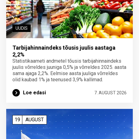
UUDIS
Tarbijahinnaindeks tõusis juulis aastaga
2,2%
Statistikaameti andmetel tõusis tarbijahinnaindeks
juulis võrreldes juuniga 0,5% ja võrreldes 2025. aasta
sama ajaga 2,2%. Eelmise aasta juuliga võrreldes
olid kaubad 1% ja teenused 3,9% kallimad.
Loe edasi
7. AUGUST 2026
19
AUGUST