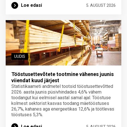
Loe edasi
5. AUGUST 2026
UUDIS
Tööstusettevõtete tootmine vähenes juunis
viiendat kuud järjest
Statistikaameti andmetel tootsid tööstusettevõtted
2026. aasta juunis püsivhindades 4,6% vähem
toodangut kui eelmisel aastal samal ajal. Tööstuse
kolmest sektorist kasvas toodang mäetööstuses
26,7%, kahanes aga energeetikas 12,6% ja töötlevas
tööstuses 5,3%.
Loe edasi
5. AUGUST 2026