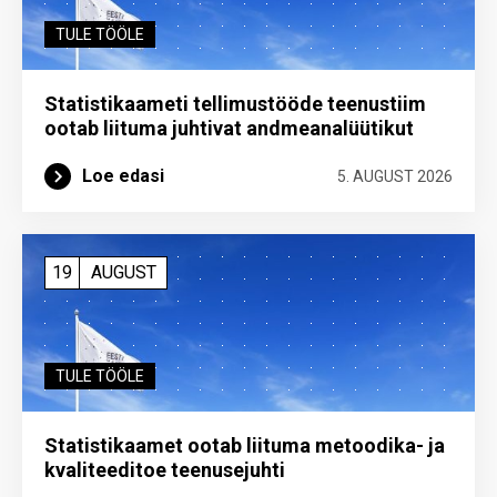
TULE TÖÖLE
Statistikaameti tellimustööde teenustiim
ootab liituma ­juhtivat andme­analüütikut
Loe edasi
5. AUGUST 2026
19
AUGUST
TULE TÖÖLE
Statistikaamet ootab liituma metoodika- ja
kvaliteeditoe teenuse­juhti