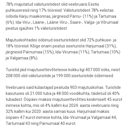
78% majutatud välisturistidest olid veebruaris Eestis
puhkusereisil ning 17% tööreisil. Välisturistidest 78% eelistas
ööbida Harju maakonnas, järgnesid Pärnu- (11%) ja Tartumaa
(6%). Ida-Viru-, Lääne-, Lääne-Viru-, Saare-, Valga- ja Võrumaal
peatus igaühes 1% välisturistidest.
Majutuskohtades ööbinud siseturistidest olid 72% puhkuse- ja
18% tööreisil. Kõige enam peatus siseturiste Harjumaal (31%),
järgnesid Pärnumaa (15%), Ida-Virumaa (11%), Tartumaa (10%)
ja Valgamaa (8%).
Turistid jäid majutusettevõtetesse kokku ligi 407 000 ööks, neist
208 000 olid välisturistide ja 199 000 siseturistide ööbimised.
Veebruaris said külastajad peatuda 903 majutuskohas. Turistide
kasutuses oli 21 000 tuba ja 48 000 voodikohta, täidetud oli 40%
tubadest. Ööpäev maksis majutusettevõttes keskmiselt 45 eurot
inimese kohta, mis oli 4% kallim kui 2024. aasta veebruaris ning
32% kallim kui 2020. aasta samas kuus. Harjumaal maksis
ööpäev 47 eurot inimese kohta, Ida-Virumaal ja Valgamaal 44,
Tartumaal 43 ning Pärnumaal 40 eurot.