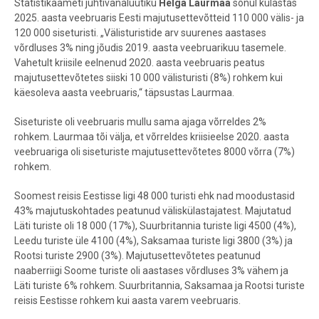
Statistikaameti juhtivanalüütiku
Helga Laurmaa
sõnul külastas
2025. aasta veebruaris Eesti majutusettevõtteid 110 000 välis- ja
120 000 siseturisti. „Välisturistide arv suurenes aastases
võrdluses 3% ning jõudis 2019. aasta veebruarikuu tasemele.
Vahetult kriisile eelnenud 2020. aasta veebruaris peatus
majutusettevõtetes siiski 10 000 välisturisti (8%) rohkem kui
käesoleva aasta veebruaris,“ täpsustas Laurmaa.
Siseturiste oli veebruaris mullu sama ajaga võrreldes 2%
rohkem. Laurmaa tõi välja, et võrreldes kriisieelse 2020. aasta
veebruariga oli siseturiste majutusettevõtetes 8000 võrra (7%)
rohkem.
Soomest reisis Eestisse ligi 48 000 turisti ehk nad moodustasid
43% majutuskohtades peatunud väliskülastajatest. Majutatud
Läti turiste oli 18 000 (17%), Suurbritannia turiste ligi 4500 (4%),
Leedu turiste üle 4100 (4%), Saksamaa turiste ligi 3800 (3%) ja
Rootsi turiste 2900 (3%). Majutusettevõtetes peatunud
naaberriigi Soome turiste oli aastases võrdluses 3% vähem ja
Läti turiste 6% rohkem. Suurbritannia, Saksamaa ja Rootsi turiste
reisis Eestisse rohkem kui aasta varem veebruaris.