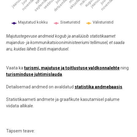
november 2024
september 2020
detsember 2021
november 2019
Majutatud kokku
Siseturistid
Välisturistid
End of interactive chart.
Majutustegevuse andmeid kogub ja analüüsib statistikaamet
majandus- ja kommunikatsiooniministeeriumi tellimusel, et saada
aru, kuidas läheb Eesti majandusel.
Vaata ka
turismi, majutuse ja toitlustuse valdkonnalehte
ning
turisminduse juhtimislauda
.
Detailsemad andmed on avaldatud
statistika andmebaasis
.
Statistikaameti andmete ja graafikute kasutamisel palume
viidata allikale.
Täpsem teave: