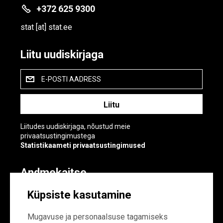
+372 625 9300
stat
[at]
stat.ee
Liitu uudiskirjaga
E-POSTI AADRESS
Liitudes uudiskirjaga, nõustud meie
privaatsustingimustega
Statistikaameti privaatsustingimused
Andmekaitse
Andmekaitse
Küpsiste kasutamine
Küpsiste sätted
Mugavuse ja personaalsuse tagamiseks