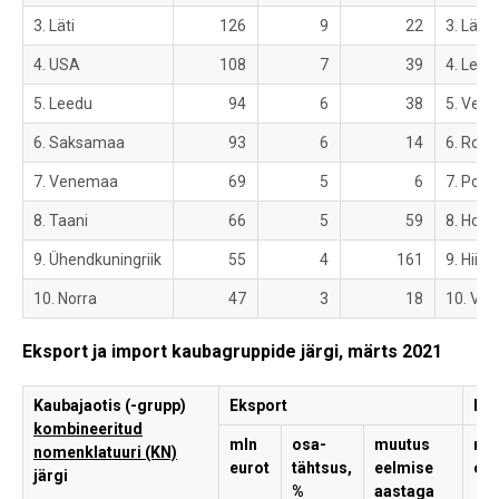
3. Läti
126
9
22
3. Läti
4. USA
108
7
39
4. Leed
5. Leedu
94
6
38
5. Ven
6. Saksamaa
93
6
14
6. Roots
7. Venemaa
69
5
6
7. Pool
8. Taani
66
5
59
8. Holl
9. Ühendkuningriik
55
4
161
9. Hiina
10. Norra
47
3
18
10. Val
Eksport ja import kaubagruppide järgi, märts 2021
Kaubajaotis (-grupp)
Eksport
Imp
kombineeritud
mln
osa-
muutus
ml
nomenklatuuri (KN)
eurot
tähtsus,
eelmise
eur
järgi
%
aastaga