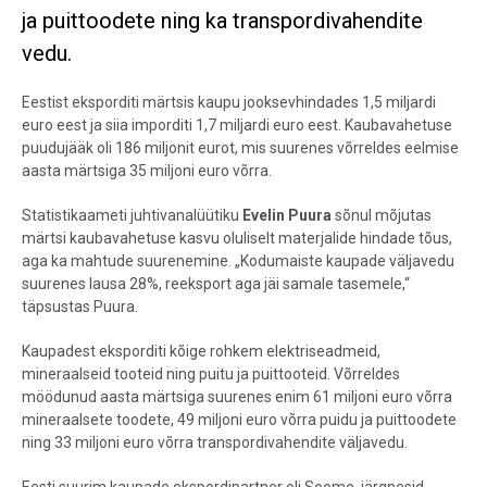
ja puittoodete ning ka transpordivahendite
vedu.
Eestist eksporditi märtsis kaupu jooksevhindades 1,5 miljardi
euro eest ja siia imporditi 1,7 miljardi euro eest. Kaubavahetuse
puudujääk oli 186 miljonit eurot, mis suurenes võrreldes eelmise
aasta märtsiga 35 miljoni euro võrra.
Statistikaameti juhtivanalüütiku
Evelin Puura
sõnul mõjutas
märtsi kaubavahetuse kasvu oluliselt materjalide hindade tõus,
aga ka mahtude suurenemine. „Kodumaiste kaupade väljavedu
suurenes lausa 28%, reeksport aga jäi samale tasemele,“
täpsustas Puura.
Kaupadest eksporditi kõige rohkem elektriseadmeid,
mineraalseid tooteid ning puitu ja puittooteid. Võrreldes
möödunud aasta märtsiga suurenes enim 61 miljoni euro võrra
mineraalsete toodete, 49 miljoni euro võrra puidu ja puittoodete
ning 33 miljoni euro võrra transpordivahendite väljavedu.