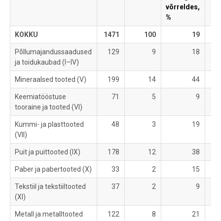
võrreldes,
%
KOKKU
1471
100
19
16
Põllumajandussaadused
129
9
18
1
ja toidukaubad (I–IV)
Mineraalsed tooted (V)
199
14
44
2
Keemiatööstuse
71
5
9
1
tooraine ja tooted (VI)
Kummi- ja plasttooted
48
3
19
(VII)
Puit ja puittooted (IX)
178
12
38
Paber ja pabertooted (X)
33
2
15
Tekstiil ja tekstiiltooted
37
2
9
(XI)
Metall ja metalltooted
122
8
21
1