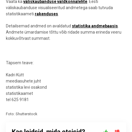
Vaata ka
väliskaubanduse valdkonnalehte
.
Eesti
väliskaubanduse visualiseeritud andmetega saab tutvuda
statistikaameti
rakenduses
.
Detailsemad andmed on avaldatud
statistika andmebaasis
.
Andmete ümardamise tõttu võib ridade summa erineda veeru
kokkuvõtvast summast.
Täpsem teave:
Kadri Kütt
meediasuhete juht
statistika levi osakond
statistikaamet
tel 625 9181
Foto: Shutterstock
Kas leidsid, mida otsisid?