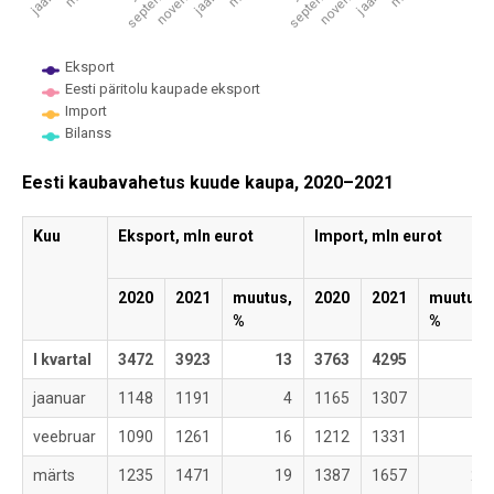
Eksport
Eesti päritolu kaupade eksport
Import
Bilanss
End of interactive chart.
Eesti kaubavahetus kuude kaupa, 2020–2021
Kuu
Eksport, mln eurot
Import, mln eurot
2020
2021
muutus,
2020
2021
muutus,
%
%
I kvartal
3472
3923
13
3763
4295
14
jaanuar
1148
1191
4
1165
1307
12
veebruar
1090
1261
16
1212
1331
10
märts
1235
1471
19
1387
1657
20