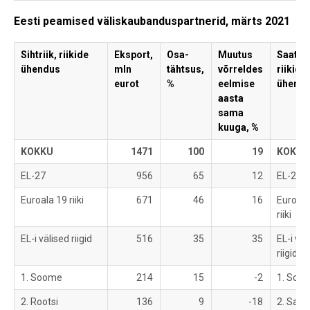
Eesti peamised väliskaubanduspartnerid, märts 2021
Sihtriik, riikide
Eksport,
Osa-
Muutus
Saatjar
ühendus
mln
tähtsus,
võrreldes
riikide
eurot
%
eelmise
ühend
aasta
sama
kuuga, %
KOKKU
1471
100
19
KOKKU
EL-27
956
65
12
EL-27
Euroala 19 riiki
671
46
16
Euroala
riiki
EL-i välised riigid
516
35
35
EL-i väl
riigid
1. Soome
214
15
-2
1. Soo
2. Rootsi
136
9
-18
2. Sak