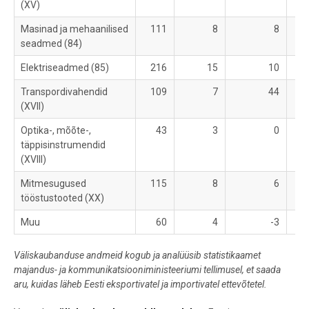
(XV)
Masinad ja mehaanilised
111
8
8
1
seadmed (84)
Elektriseadmed (85)
216
15
10
1
Transpordivahendid
109
7
44
1
(XVII)
Optika-, mõõte-,
43
3
0
täppisinstrumendid
(XVIII)
Mitmesugused
115
8
6
tööstustooted (XX)
Muu
60
4
-3
Väliskaubanduse andmeid kogub ja analüüsib statistikaamet
majandus- ja kommunikatsiooniministeeriumi tellimusel, et saada
aru, kuidas läheb Eesti eksportivatel ja importivatel ettevõtetel.