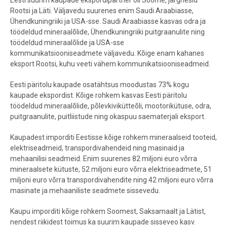
Eesti suurim kaupade ekspordipartner oli Soome, järgnesid
Rootsi ja Läti. Väljavedu suurenes enim Saudi Araabiasse,
Ühendkuningriiki ja USA-sse. Saudi Araabiasse kasvas odra ja
töödeldud mineraalõlide, Ühendkuningriiki puitgraanulite ning
töödeldud mineraalõlide ja USA-sse
kommunikatsiooniseadmete väljavedu. Kõige enam kahanes
eksport Rootsi, kuhu veeti vähem kommunikatsiooniseadmeid.
Eesti päritolu kaupade osatähtsus moodustas 73% kogu
kaupade ekspordist. Kõige rohkem kasvas Eesti päritolu
töödeldud mineraalõlide, põlevkivikütteõli, mootorikütuse, odra,
puitgraanulite, puitliistude ning okaspuu saematerjali eksport.
Kaupadest imporditi Eestisse kõige rohkem mineraalseid tooteid,
elektriseadmeid, transpordivahendeid ning masinaid ja
mehaanilisi seadmeid
. Enim suurenes 82 miljoni euro võrra
mineraalsete kütuste, 52 miljoni euro võrra elektriseadmete, 51
miljoni euro võrra transpordivahendite ning 42 miljoni euro võrra
masinate ja mehaaniliste seadmete sissevedu.
Kaupu imporditi kõige rohkem Soomest, Saksamaalt ja Lätist,
nendest riikidest toimus ka suurim kaupade sisseveo kasv.