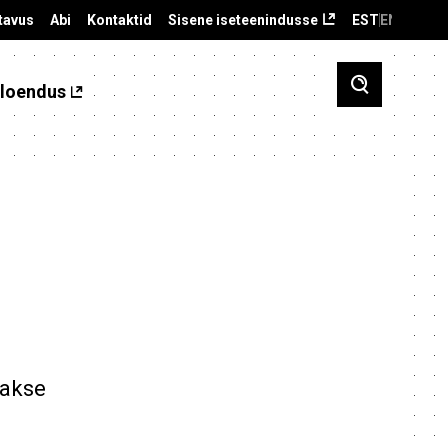
tavus
Abi
Kontaktid
Sisene iseteenindusse
EST
ENG
loendus
takse