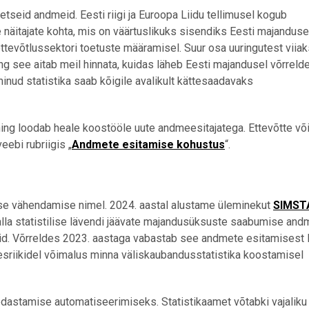
eetseid andmeid.
Eesti riigi ja Euroopa Liidu tellimusel kogub
ate näitajate kohta, mis on väärtuslikuks sisendiks Eesti majandus
ttevõtlussektori toetuste määramisel. Suur osa uuringutest viiak
ng see aitab meil hinnata, kuidas läheb Eesti majandusel võrreld
nud statistika saab kõigile avalikult kättesaadavaks
ning loodab heale koostööle uute andmeesitajatega. Ettevõtte võ
eebi rubriigis „
Andmete esitamise kohustus
“.
use vähendamise nimel.
2024. aastal alustame üleminekut
SIMST
 alla statistilise lävendi jäävate majandusüksuste saabumise and
id. Võrreldes 2023. aastaga vabastab see andmete esitamisest l
mesriikidel võimalus minna väliskaubandusstatistika koostamisel
edastamise automatiseerimiseks. Statistikaamet võtabki vajaliku 