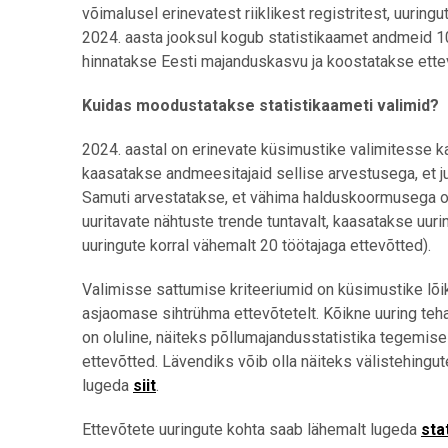
võimalusel erinevatest riiklikest registritest, uurin
2024. aasta jooksul kogub statistikaamet andmeid 
hinnatakse Eesti majanduskasvu ja koostatakse ette
Kuidas moodustatakse statistikaameti valimid?
2024. aastal on erinevate küsimustike valimitesse k
kaasatakse andmeesitajaid sellise arvestusega, et j
Samuti arvestatakse, et vähima halduskoormusega ole
uuritavate nähtuste trende tuntavalt, kaasatakse uu
uuringute korral vähemalt 20 töötajaga ettevõtted).
Valimisse sattumise kriteeriumid on küsimustike lõi
asjaomase sihtrühma ettevõtetelt. Kõikne uuring teha
on oluline, näiteks põllumajandusstatistika tegemise
ettevõtted. Lävendiks võib olla näiteks välistehing
lugeda
siit
.
Ettevõtete uuringute kohta saab lähemalt lugeda
sta