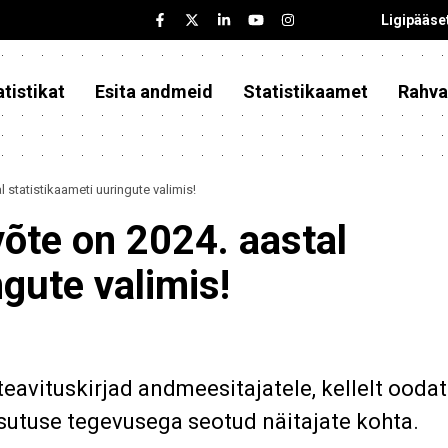
Ligipääse
tistikat
Esita andmeid
Statistikaamet
Rahva
l statistikaameti uuringute valimis!
võte on 2024. aastal
ngute valimis!
teavituskirjad andmeesitajatele, kellelt ooda
asutuse tegevusega seotud näitajate kohta.