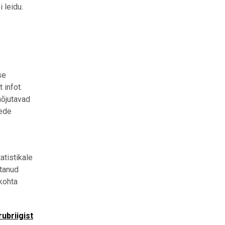
 leidu.
se
 infot.
mõjutavad
nede
atistikale
etanud
kohta
ubriigist