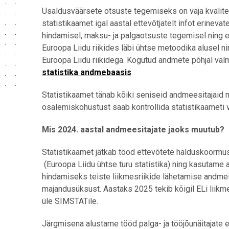
Usaldusväärsete otsuste tegemiseks on vaja kvalit
statistikaamet igal aastal ettevõtjatelt infot erinev
hindamisel, maksu- ja palgaotsuste tegemisel ning e
Euroopa Liidu riikides läbi ühtse metoodika alusel ni
Euroopa Liidu riikidega.
Kogutud andmete põhjal valmi
statistika andmebaasis
.
Statistikaamet tänab kõiki seniseid andmeesitajaid 
osalemiskohustust saab kontrollida statistikaameti v
Mis 2024. aastal andmeesitajate jaoks muutub?
Statistikaamet jätkab tööd ettevõtete halduskoorm
(Euroopa Liidu ühtse turu statistika) ning kasutame
hindamiseks teiste liikmesriikide lähetamise andme
majandusüksust.
Aastaks 2025 tekib kõigil ELi liik
üle SIMSTATile.
Järgmisena alustame tööd palga- ja tööjõunäitajate 