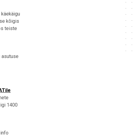
e käekäigu
se kõigis
es teiste
i asutuse
ATile
mete
igi 1400
info