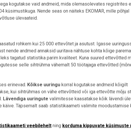
gutega kogutakse vaid andmeid, mida olemasolevates registrites ei
104 küsimustikuga. Nende seas on näiteks EKOMAR, mille põhjal
võtluse ülevaateid.
aasatud rohkem kui 25 000 ettevõtet ja asutust. Igasse uuringus
ust nende andmed annaksid uuritava nähtuse kohta kõige paremat
ks tagatud statistika parim kvaliteet. Kuna suured ettevõtted 
ringutesse selle sihtrühma vähemalt 50 töötajaga ettevõtted (mõ
kes erinevad.
Kõikse uuringu
korral kogutakse andmeid kõigilt
kse, kui sihtrühmas on vähe ettevõtteid või iga ettevõtte mõju st
l.
Lävendiga uuringute
valimitesse kaasatakse kõik lävendi ül
ute käive. Täpsemalt saab statistikaameti valimite moodustamise 
tistikaameti veebilehelt
ning
korduma kippuvate küsimuste r