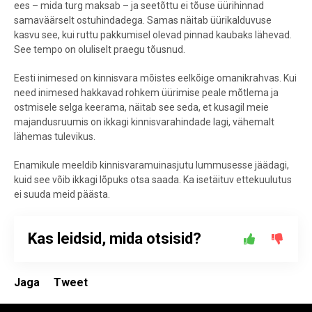
ees –
mida turg maksab – ja seetõttu ei tõuse üürihinnad
samaväärselt ostuhindadega. Samas näitab üürikalduvuse
kasvu see, kui ruttu pakkumisel olevad pinnad kaubaks lähevad.
See tempo on oluliselt praegu tõusnud.
Eesti inimesed on kinnisvara mõistes eelkõige omanikrahvas. Kui
need inimesed hakkavad rohkem üürimise peale mõtlema ja
ostmisele selga keerama, näitab see seda, et kusagil meie
majandusruumis on ikkagi kinnisvarahindade lagi, vähemalt
lähemas tulevikus.
Enamikule meeldib kinnisvaramuinasjutu lummusesse jäädagi,
kuid see võib ikkagi lõpuks otsa saada. Ka isetäituv ettekuulutus
ei suuda meid päästa.
Kas leidsid, mida otsisid?
Jaga
Tweet