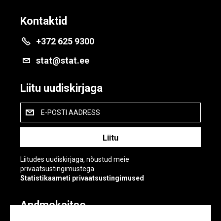
Kontaktid
+372 625 9300
stat@stat.ee
Liitu uudiskirjaga
E-POSTI AADRESS
Liitudes uudiskirjaga, nõustud meie
privaatsustingimustega
Statistikaameti privaatsustingimused
Andmekaitse
Andmekaitse