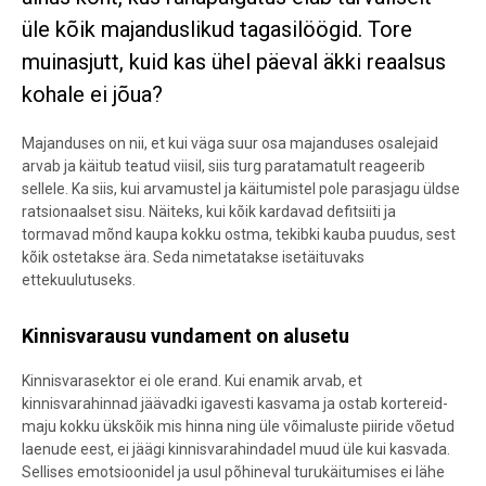
üle kõik majanduslikud tagasilöögid. Tore
muinasjutt, kuid kas ühel päeval äkki reaalsus
kohale ei jõua?
Majanduses on nii, et kui väga suur osa majanduses osalejaid
arvab ja käitub teatud viisil, siis turg paratamatult reageerib
sellele. Ka siis, kui arvamustel ja käitumistel pole parasjagu üldse
ratsionaalset sisu. Näiteks, kui kõik kardavad defitsiiti ja
tormavad mõnd kaupa kokku ostma, tekibki kauba puudus, sest
kõik ostetakse ära. Seda nimetatakse isetäituvaks
ettekuulutuseks.
Kinnisvarausu vundament on alusetu
Kinnisvarasektor ei ole erand. Kui enamik arvab, et
kinnisvarahinnad jäävadki igavesti kasvama ja ostab kortereid-
maju kokku ükskõik mis hinna ning üle võimaluste piiride võetud
laenude eest, ei jäägi kinnisvarahindadel muud üle kui kasvada.
Sellises emotsioonidel ja usul põhineval turukäitumises ei lähe