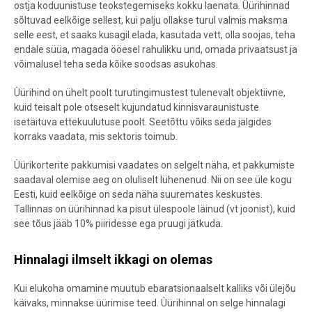
ostja koduunistuse teokstegemiseks kokku laenata. Üürihinnad
sõltuvad eelkõige sellest, kui palju ollakse turul valmis maksma
selle eest, et saaks kusagil elada, kasutada vett, olla soojas, teha
endale süüa, magada ööesel rahulikku und, omada privaatsust ja
võimalusel teha seda kõike soodsas asukohas.
Üürihind on ühelt poolt turutingimustest tulenevalt objektiivne,
kuid teisalt pole otseselt kujundatud kinnisvaraunistuste
isetäituva ettekuulutuse poolt. Seetõttu võiks seda jälgides
korraks vaadata, mis sektoris toimub.
Üürikorterite pakkumisi vaadates on selgelt näha, et pakkumiste
saadaval olemise aeg on oluliselt lühenenud. Nii on see üle kogu
Eesti, kuid eelkõige on seda näha suuremates keskustes.
Tallinnas on üürihinnad ka pisut ülespoole läinud (vt joonist), kuid
see tõus jääb 10% piiridesse ega pruugi jätkuda.
Hinnalagi ilmselt ikkagi on olemas
Kui elukoha omamine muutub ebaratsionaalselt kalliks või ülejõu
käivaks, minnakse üürimise teed. Üürihinnal on selge hinnalagi