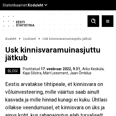
Avaleht
Uudised
Usk kinnisvaramuinasjuttu jätkub
Usk kinnisvaramuinasjuttu
jätkub
Postitatud
17. veebruar 2022, 9.31
, Arko Kesküla,
BLOGI
Kaja Sõstra, Märt Leesment, Jaan Õmblus
Eestis arvatakse tihtipeale, et kinnisvara on
võluinvesteering, mille väärtus saab ainult
kasvada ja mille hinnad kunagi ei kuku. Ühtlasi
ollakse veendumusel, et kinnisvara on üks ja
ainus koht, kus rahapaigutus elab turvaliselt