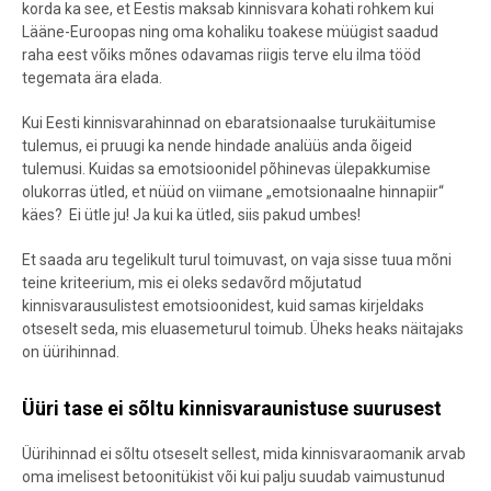
korda ka see, et Eestis maksab kinnisvara kohati rohkem kui
Lääne-Euroopas ning oma kohaliku toakese müügist saadud
raha eest võiks mõnes odavamas riigis terve elu ilma tööd
tegemata ära elada.
Kui Eesti kinnisvarahinnad on ebaratsionaalse turukäitumise
tulemus, ei pruugi ka nende hindade analüüs anda õigeid
tulemusi. Kuidas sa emotsioonidel põhinevas ülepakkumise
olukorras ütled, et nüüd on viimane „emotsionaalne hinnapiir“
käes? Ei ütle ju! Ja kui ka ütled, siis pakud umbes!
Et saada aru tegelikult turul toimuvast, on vaja sisse tuua mõni
teine kriteerium, mis ei oleks sedavõrd mõjutatud
kinnisvarausulistest emotsioonidest, kuid samas kirjeldaks
otseselt seda, mis eluasemeturul toimub. Üheks heaks näitajaks
on üürihinnad.
Üüri tase ei sõltu kinnisvaraunistuse suurusest
Üürihinnad ei sõltu otseselt sellest, mida kinnisvaraomanik arvab
oma imelisest betoonitükist või kui palju suudab vaimustunud