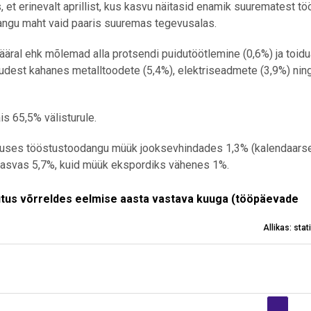
, et erinevalt aprillist, kus kasvu näitasid enamik suurematest tö
angu maht vaid paaris suuremas tegevusalas.
äral ehk mõlemad alla protsendi puidutöötlemine (0,6%) ja toidu
dest kahanes metalltoodete (5,4%), elektriseadmete (3,9%) ning
s 65,5% välisturule.
tuses tööstustoodangu müük jooksevhindades 1,3% (kalendaarse
kasvas 5,7%, kuid müük ekspordiks vähenes 1%.
reldes eelmise aasta vastava kuuga (tööpäevade arvuga korrige
us võrreldes eelmise aasta vastava kuuga (tööpäevade
Allikas: sta
angu mahu muutus võrreldes eelmise aasta vastava kuuga (tööpä
 -8.3 to 4.7.