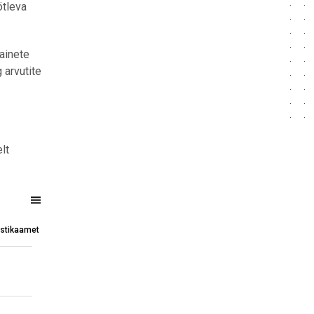
ötleva
ainete
 arvutite
lt
eritud)
tistikaamet
evade arvuga korrigeeritud)