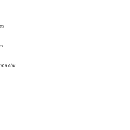
es
es
onna ehk