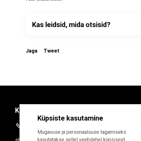
Kas leidsid, mida otsisid?
Jaga
Tweet
Kontaktid
Liitu uudiskirja
Küpsiste kasutamine
+372 625 9300
E-POSTI AADR
Mugavuse ja personaalsuse tagamiseks
kasutatakse sellel veebilehel küpsiseid
stat
[at]
stat.ee