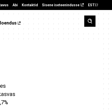
tavus
Abi
Kontaktid
Sisene iseteenindusse
EST
ENG
loendus
des
kasvas
9,7%