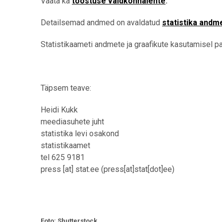
Vaata ka
tööstuse valdkonnalehte
.
Detailsemad andmed on avaldatud
statistika andm
Statistikaameti andmete ja graafikute kasutamisel pal
Täpsem teave:
Heidi Kukk
meediasuhete juht
statistika levi osakond
statistikaamet
tel 625 9181
press
[at]
stat.ee
(
press[at]stat[dot]ee
)
Foto: Shutterstock