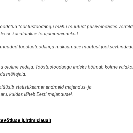
toodetud tööstustoodangu mahu muutust püsivhindades võrreld
esse kasutatakse tootjahinnaindeksit.
ab müüdud tööstustoodangu maksumuse muutust jooksevhindad
u oluline vedaja. Tööstustoodangu indeks hõlmab kolme valdk
dusnäitajaid.
lüüsib statistikaamet andmeid majandus- ja
aru, kuidas läheb Eesti majandusel.
tevõtluse juhtimislaualt
.