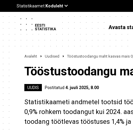
Avasta sta
Avaleht
Uudised
Tööstustoodangu maht kasvas mais 0
Tööstustoodangu ma
UUDIS
Postitatud
4. juuli 2025, 8.00
Statistikaameti andmetel tootsid tö
0,9% rohkem toodangut kui 2024. aas
toodang töötlevas tööstuses 1,4% ja