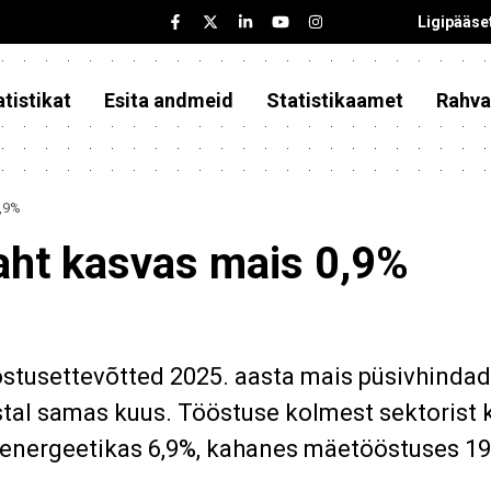
Ligipääse
tistikat
Esita andmeid
Statistikaamet
Rahva
,9%
ht kasvas mais 0,9%
östusettevõtted 2025. aasta mais püsivhinda
tal samas kuus. Tööstuse kolmest sektorist 
 energeetikas 6,9%, kahanes mäetööstuses 1