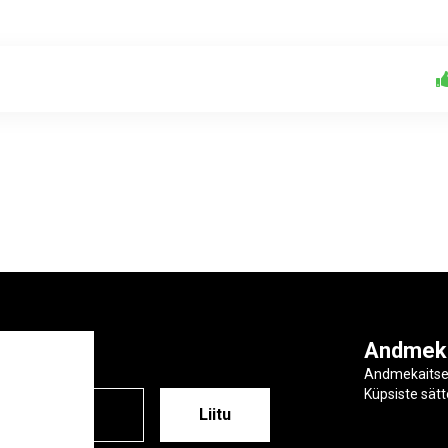
ga
Andmek
Andmekaits
Küpsiste sät
ESS