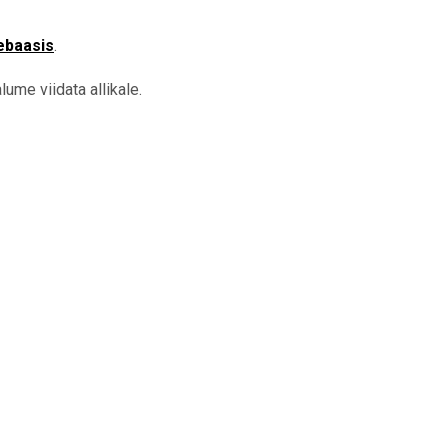
ebaasis
.
ume viidata allikale.