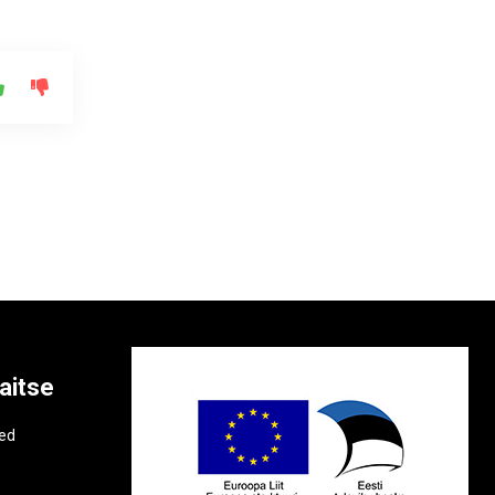
aitse
e
ted