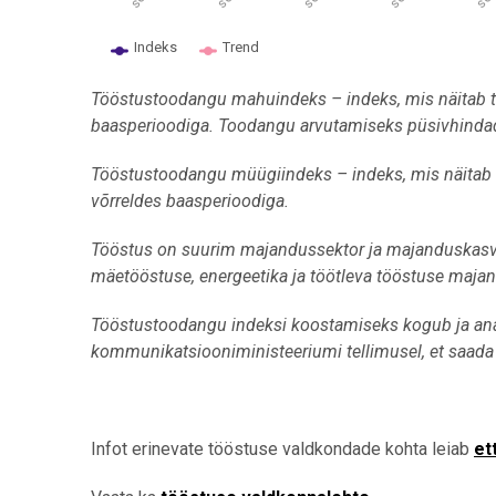
Indeks
Trend
End of interactive chart.
Tööstustoodangu mahuindeks – indeks, mis näitab 
baasperioodiga. Toodangu arvutamiseks püsivhindad
Tööstustoodangu müügiindeks – indeks, mis näit
võrreldes baasperioodiga.
Tööstus on suurim majandussektor ja majanduskasv
mäetööstuse, energeetika ja töötleva tööstuse majan
Tööstustoodangu indeksi koostamiseks kogub ja ana
kommunikatsiooniministeeriumi tellimusel, et saada 
Infot erinevate tööstuse valdkondade kohta leiab
et