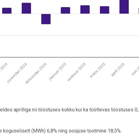
november 2024
detsember 2024
r 2024
jaanuar 2025
veebruar 2025
märts 2025
aprill 2025
mai 
eldes aprilliga nii tööstuses kokku kui ka töötlevas tööstuses 0
e koguseliselt (MWh) 6,8% ning soojuse tootmine 18,5%.