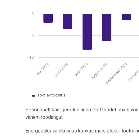
0
-5
-10
mai 2024
juuni 2024
juuli 2024
august 2024
september 2024
oktoobe
Töötlev tööstus
End of interactive chart.
Sesoonselt korrigeeritud andmetel toodeti mais võrr
vähem toodangut.
Energeetika valdkonnas kasvas mais elektri tootmin