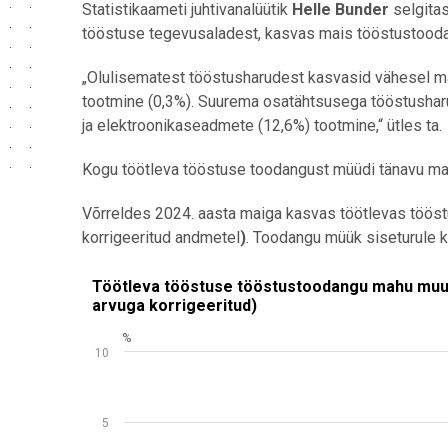
Statistikaameti juhtivanalüütik
Helle Bunder
selgitas
tööstuse tegevusaladest, kasvas mais tööstustood
„Olulisematest tööstusharudest kasvasid vähesel mä
tootmine (0,3%). Suurema osatähtsusega tööstusharu
ja elektroonikaseadmete (12,6%) tootmine,“ ütles ta.
Kogu töötleva tööstuse toodangust müüdi tänavu mai
Võrreldes 2024. aasta maiga kasvas töötlevas töös
korrigeeritud andmetel
)
. Toodangu müük siseturule 
Töötleva tööstuse tööstustoodangu mahu muutus võr
Töötleva tööstuse tööstustoodangu mahu muut
arvuga korrigeeritud)
Bar chart with 13 bars.
%
Allikas: statistikaamet
10
View as data table, Töötleva tööstuse tööstustood
The chart has 1 X axis displaying .
The chart has 1 Y axis displaying %. Data ranges from
5